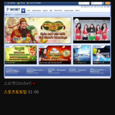
소보벳(sbobet)
H
스포츠토토탑
01-06