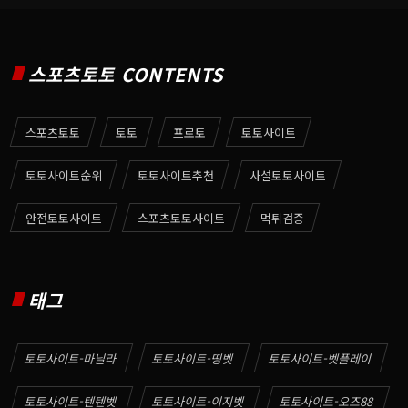
스포츠토토 CONTENTS
스포츠토토
토토
프로토
토토사이트
토토사이트순위
토토사이트추천
사설토토사이트
안전토토사이트
스포츠토토사이트
먹튀검증
태그
토토사이트-마닐라
토토사이트-띵벳
토토사이트-벳플레이
토토사이트-텐텐벳
토토사이트-이지벳
토토사이트-오즈88