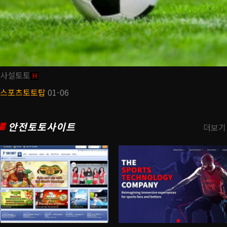
사설토토
H
스포츠토토탑
01-06
안전토토사이트
더보기