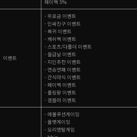
페이백 5%
- 위로금 이벤트
- 인싸친구 이벤트
- 복귀 이벤트
- 캐쉬백 이벤트
- 스포츠/다폴더 이벤트
- 월급날 이벤트
이벤트
- 지인추천 이벤트
- 연승연패 이벤트
- 간식야식 이벤트
- 페이백 이벤트
- 롤링왕 이벤트
- 겜블러 이벤트
- 에볼루션게이밍
- 올벳게이밍
- 오리엔탈게임