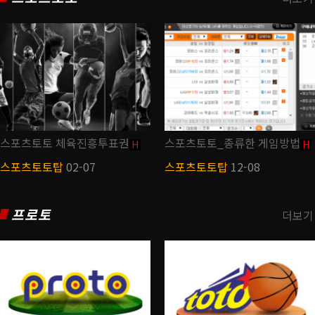
스포츠토토 체육진흥투표권
스포츠토토_종류한 게임방법
H
H
스포츠토토탑
02-07
스포츠토토탑
12-08
프로토
더보기