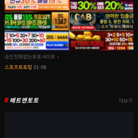
승인전화없는토토사이트
H
스포츠토토탑
01-06
배트맨토토
더보기