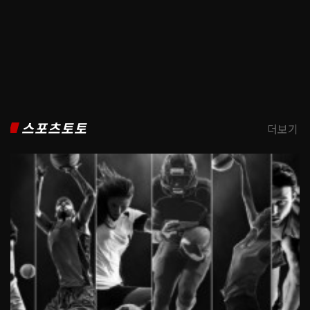
스포츠토토
더보기