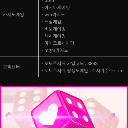
- bbin
- 아시아게이밍
카지노게임
- wm카지노
- 드림게임
- 비보게이밍
- 섹시게이밍
- 마이크로게이밍
- mgm카지노
- 토토주사위 가입코드 : 8888
고객센터
- 토토주사위 평생도메인 : 주사위주소.com