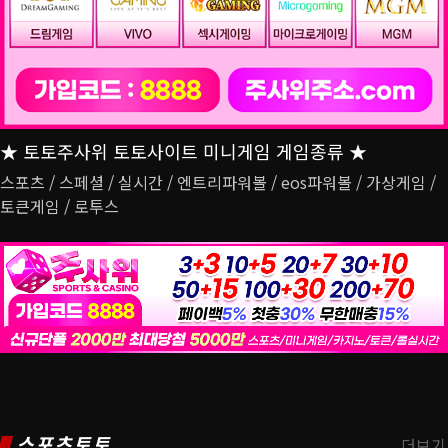
★ 토토주사위 토토사이트 미니게임 게임종류 ★
스포츠 / 스페셜 / 실시간 / 엔트리파워볼 / eos파워볼 / 가상게임 /
토큰게임 / 로투스
스포츠토토
더보기