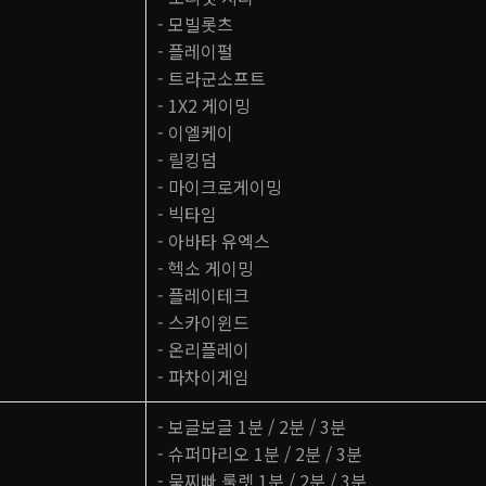
- 모빌롯츠
- 플레이펄
- 트라군소프트
- 1X2 게이밍
- 이엘케이
- 릴킹덤
- 마이크로게이밍
- 빅타임
- 아바타 유엑스
- 헥소 게이밍
- 플레이테크
- 스카이윈드
- 온리플레이
- 파차이게임
- 보글보글 1분 / 2분 / 3분
- 슈퍼마리오 1분 / 2분 / 3분
- 묵찌빠 룰렛 1분 / 2분 / 3분