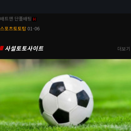
배트맨 단폴배팅
H
스포츠토토탑
01-06
사설토토사이트
더보기