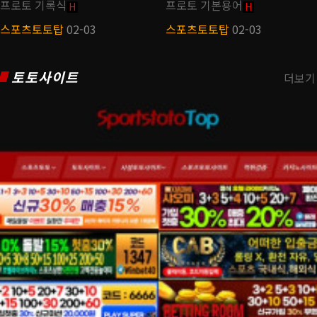
프로토 기록식
프로토 기본용어
H
H
스포츠토토탑
02-03
스포츠토토탑
02-03
토토사이트
더보기