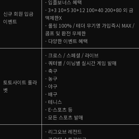
- 입플보너스 혜택
- 3+3 10+5 30+12 100+40 200+80 외 금
신규 회원 입금
액제한X
이벤트
- 롤링 100% / 테더 무기명 가입즉시 MAX /
콤프 및 환전 무제한
- 다양한 이벤트 혜택
- 크로스 / 스페셜 / 라이브
- 쿼터별 / 이닝별 실시간 게임 발매
- 축구
- 농구
토토사이트 룰라
- 야구
벳
- 배구
- 테니스
- E-스포츠 등
- 모든 스포츠 발매
- 리그오브 레전드