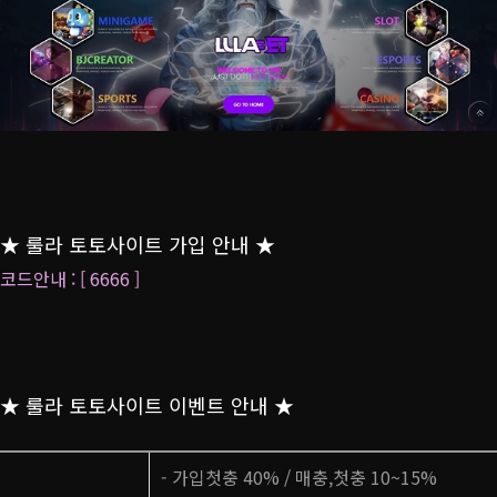
★ 룰라 토토사이트 가입 안내 ★
코드안내 : [ 6666 ]
★ 룰라 토토사이트 이벤트 안내 ★
- 가입첫충 40% / 매충,첫충 10~15%