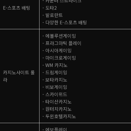
- 카운터 스트라이크
E-스포츠 배팅
- 도타2
- 발로란트
- 다양한 E-스포츠 배팅
- 에볼루션게이밍
- 프라그마틱 플레이
- 아시아게이밍
- 마이크로게이밍
- WM 카지노
카지노사이트 룰
- 드림게이밍
라
- 보타카지노
- 비보게이밍
- 스카이위드
- 타이산카지노
- 원터치카지노
- 두윈호텔카지노
- 에보플레이