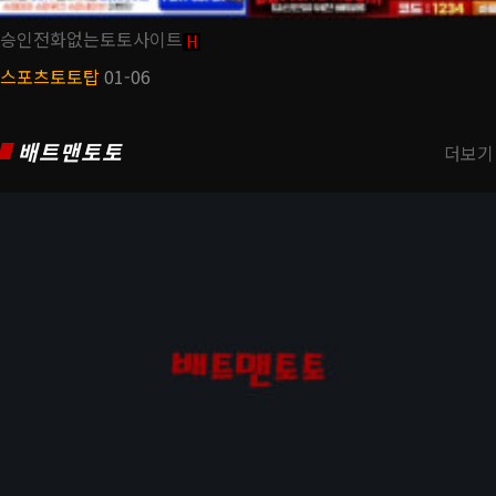
승인전화없는토토사이트
H
스포츠토토탑
01-06
배트맨토토
더보기