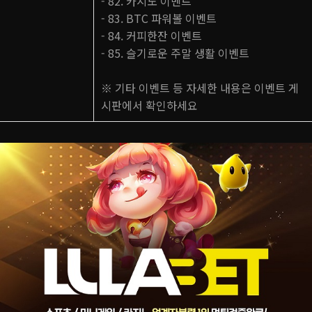
- 82. 카지노 이벤트
- 83. BTC 파워볼 이벤트
- 84. 커피한잔 이벤트
- 85. 슬기로운 주말 생활 이벤트
※ 기타 이벤트 등 자세한 내용은 이벤트 게
시판에서 확인하세요