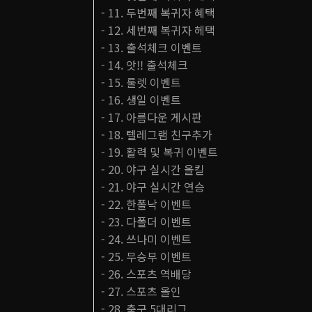
- 11. 두번째 복귀자 혜택
- 12. 세번째 복귀자 헤택
- 13. 출석체크 이벤트
- 14. 앗!! 출석체크
- 15. 룰렛 이벤트
- 16. 생일 이벤트
- 17. 아름다운 게시판
- 18. 텔레그램 친구추가
- 19. 활력 및 복귀 이벤트
- 20. 야구 실시간 올킬
- 21. 야구 실시간 연승
- 22. 한폴낙 이벤트
- 23. 다폴더 이벤트
- 24. 쓰나미 이벤트
- 25. 무승부 이벤트
- 26. 스포츠 역배당
- 27. 스포츠 올인
- 28. 축구 5대리그