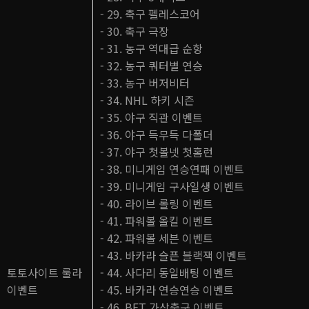
- 29. 축구 펠레스코어
- 30. 축구 극장
- 31. 농구 역대급 순항
- 32. 농구 쿼터별 연승
- 33. 농구 버저비터
- 34. NHL 하키 시즌
- 35. 야구 직관 이벤트
- 36. 야구 득무득 다폴더
- 37. 야구 첫볼넷 첫홈런
- 38. 미니게임 연승연패 이벤트
- 39. 미니게임 구사일생 이벤트
- 40. 라이브 롤링 이벤트
- 41. 파워볼 올킬 이벤트
- 42. 파워볼 세븐 이벤트
- 43. 바카라 슬픈 블랙잭 이벤트
토토사이트 룰라
- 44. 사다리 동일배팅 이벤트
이벤트
- 45. 바카라 연승연승 이벤트
- 46. BET 가상축구 이벤트