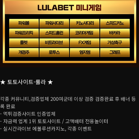
★ 토토사이트-룰라 ★
각종 커뮤니티,검증업체 200여군데 이상 검증 검증완료 후 배너 등
록 완료
- 먹튀검증사이트 인증업체
- 자금력 업계 1위 토토사이트 / 고액배터 전용놀이터
- 실시간라이브 에볼루션카지노, 각종 이벤트