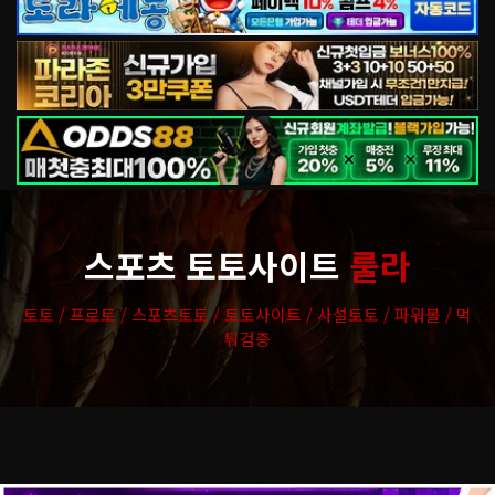
스포츠 토토사이트
룰라
토토 / 프로토 / 스포츠토토 / 토토사이트 / 사설토토 / 파워볼 / 먹
튀검증