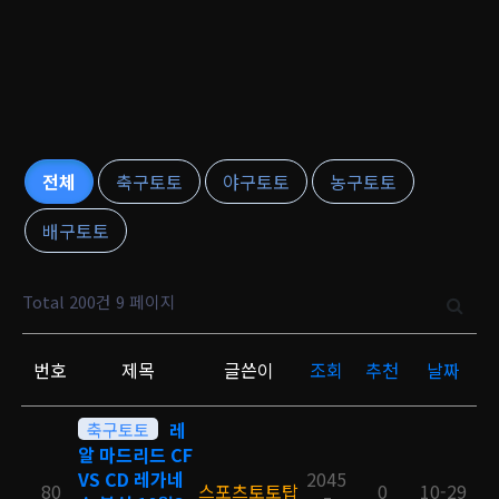
전체
축구토토
야구토토
농구토토
배구토토
Total 200건
9 페이지
번호
제목
글쓴이
조회
추천
날짜
축구토토
레
알 마드리드 CF
VS CD 레가네
2045
80
스포츠토토탑
0
10-29