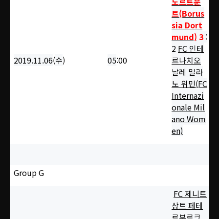
도르트문
트(Borus
sia Dort
mund)
3
:
2
FC 인테
2019.11.06
(
수
)
05
:00
르나치오
날레 밀라
노 위민(FC
Internazi
onale Mil
ano Wom
en)
Group G
FC 제니트
상트 페테
르부르크