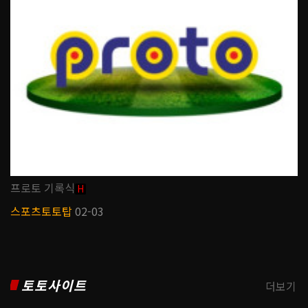
프로토 기록식
H
스포츠토토탑
02-03
토토사이트
더보기