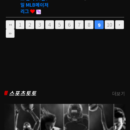
일 MLB메이저
리그
1
2
3
4
5
6
7
8
10
9
스포츠토토
더보기