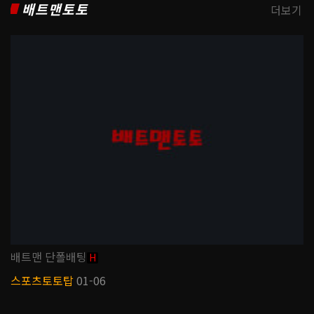
배트맨토토
더보기
배트맨 단폴배팅
H
스포츠토토탑
01-06