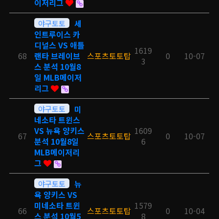
이저리그
야구토토
세
인트루이스 카
디널스 VS 애틀
1619
68
랜타 브레이브
스포츠토토탑
0
10-07
3
스 분석 10월8
일 MLB메이저
리그
야구토토
미
네소타 트윈스
VS 뉴욕 양키스
1609
67
스포츠토토탑
0
10-07
분석 10월8일
6
MLB메이저리
그
야구토토
뉴
욕 양키스 VS
미네소타 트윈
1579
66
스포츠토토탑
0
10-04
스 분석 10월5
8