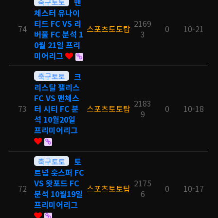
축구토토
맨
체스터 유나이
티드 FC VS 리
2169
74
스포츠토토탑
0
10-21
버풀 FC 분석 1
3
0월 21일 프리
미어리그
축구토토
크
리스탈 팰리스
FC VS 맨체스
2183
73
터 시티 FC 분
스포츠토토탑
0
10-18
9
석 10월20일
프리미어리그
축구토토
토
트넘 훗스퍼 FC
VS 왓포드 FC
2175
72
스포츠토토탑
0
10-17
분석 10월19일
6
프리미어리그