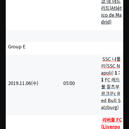
코 데 마드
리드(Atlét
ico de Ma
drid)
Group E
SSC 나폴
리(SSC N
apoli)
1 :
1
FC 레드
2019.11.06(수)
05
:00
불 잘츠부
르크(Fc R
ed Bull S
alzburg)
리버풀 FC
(Liverpo