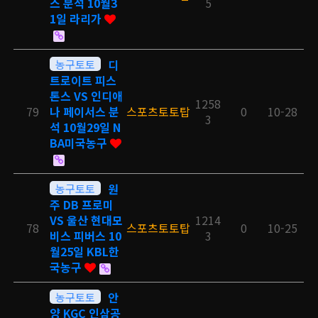
스 분석 10월3
5
1일 라리가
농구토토
디
트로이트 피스
톤스 VS 인디애
1258
79
나 페이서스 분
스포츠토토탑
0
10-28
3
석 10월29일 N
BA미국농구
농구토토
원
주 DB 프로미
VS 울산 현대모
1214
78
스포츠토토탑
0
10-25
비스 피버스 10
3
월25일 KBL한
국농구
농구토토
안
양 KGC 인삼공