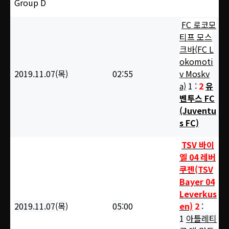
Group D
FC 로코모
티프 모스
크바(FC L
okomoti
2019.11.07(목
)
02
:55
v Moskv
a)
1 :
2
유
벤투스 FC
(Juventu
s FC)
TSV 바이
엘 04 레버
쿠젠(TSV
Bayer 04
Leverkus
2019.11.07
(
목
)
05
:00
en)
2
:
1
아틀레티