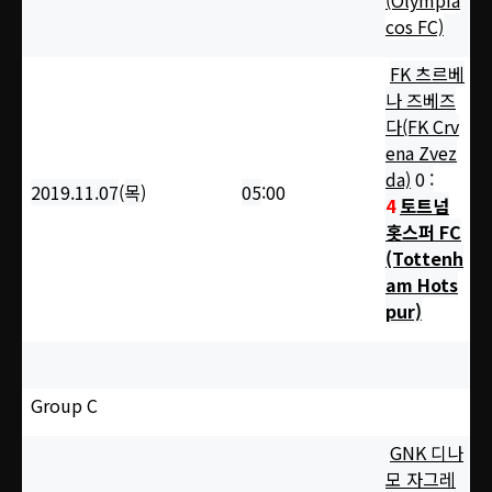
(Olympia
cos FC)
FK 츠르베
나 즈베즈
다(FK Crv
ena Zvez
da)
0 :
2019.11.07
(
목
)
05
:00
4
토트넘
홋스퍼 FC
(Tottenh
am Hots
pur)
Group C
GNK 디나
모 자그레