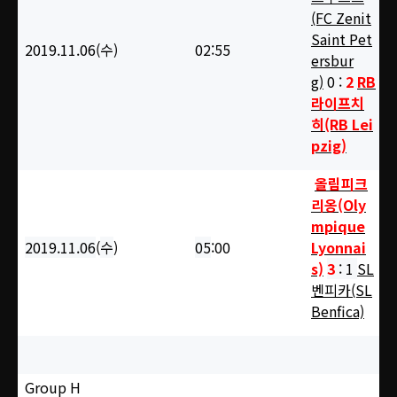
(FC Zenit
Saint Pet
2019.11.06(수
)
02
:55
ersbur
g)
0 :
2
RB
라이프치
히(RB Lei
pzig)
올림피크
리옹(Oly
mpique
2019.11.06
(
수
)
05
:00
Lyonnai
s)
3
: 1
SL
벤피카(SL
Benfica)
Group H