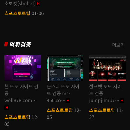
소보벳(sbobet)
H
스포츠토토탑
01-06
먹튀검증
더보기
웰 토토 사이트 검
몬스터 토토 사이
점프벳 토토 사이
증
트 검증 ms-
트 검증
well878.com…
456.co…
jumpjump7…
H
H
H
스포츠토토탑
12-
스포츠토토탑
11-
스포츠토토탑
12-
05
27
05