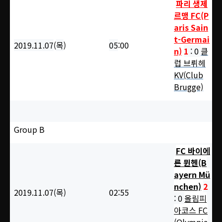
파리 생제
르맹 FC(P
aris Sain
t-Germai
2019.11.07
(
목
)
05
:00
n)
1
: 0
클
럽 브뤼헤
KV(Club
Brugge)
Group B
FC 바이에
른 뮌헨(B
ayern Mü
nchen)
2
2019.11.07(목
)
02:55
: 0
올림피
아코스 FC