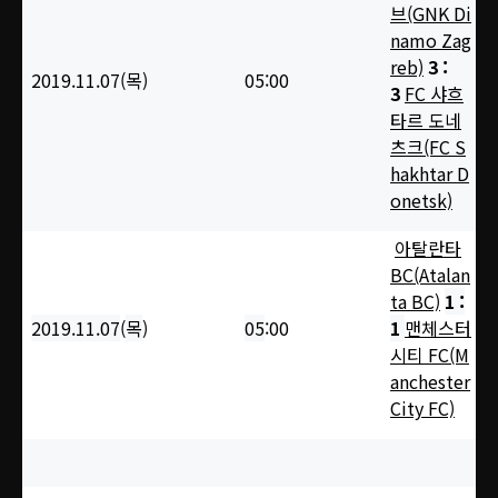
브(GNK Di
namo Zag
reb)
3 :
2019.11.07(목
)
05:00
3
FC 샤흐
타르 도네
츠크(FC S
hakhtar D
onetsk)
아탈란타
BC(Atalan
ta BC)
1 :
2019.11.07
(
목
)
05
:00
1
맨체스터
시티 FC(M
anchester
City FC)