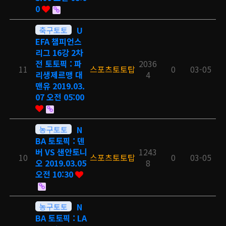
0
축구토토
U
EFA 챔피언스
리그 16강 2차
전 토토픽 : 파
2036
11
스포츠토토탑
0
03-05
리생제르맹 대
4
맨유 2019.03.
07 오전 05:00
농구토토
N
BA 토토픽 : 덴
버 VS 샌안토니
1243
10
스포츠토토탑
0
03-05
오 2019.03.05
8
오전 10:30
농구토토
N
BA 토토픽 : LA