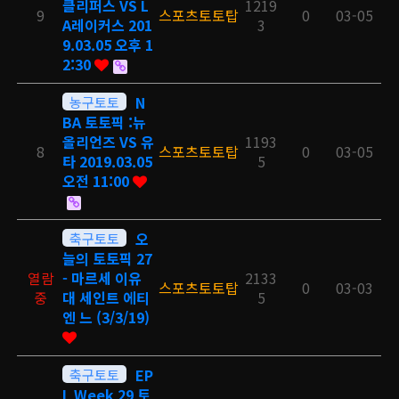
클리퍼스 VS L
1219
9
스포츠토토탑
0
03-05
A레이커스 201
3
9.03.05 오후 1
2:30
농구토토
N
BA 토토픽 :뉴
올리언즈 VS 유
1193
8
스포츠토토탑
0
03-05
타 2019.03.05
5
오전 11:00
축구토토
오
늘의 토토픽 27
열람
- 마르세 이유
2133
스포츠토토탑
0
03-03
중
대 세인트 에티
5
엔 느 (3/3/19)
축구토토
EP
L Week 29 토