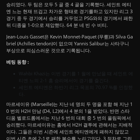
승리였다.
두 팀은 모두 5 골 중 4 골을 기록했다.
세인트 에티
엔 느는 현재 뜨겁고 차가운 형태로 경기를하고 있지만 리그 3
경기 중 두 경기에서 승리를 거두었고 PSG와의 경기에서 패한
뒤 디종을 1-0으로 제압했다. 64 분 네 빈 수 비티.
Jean-Louis Gasset은 Kevin Monnet-Paquet (무릎)과 Silva Ga
briel (Achilles tendon)이 없으며 Yannis Salibur는 사타구니
부상으로 의심스러운 것으로 기록됩니다.
베팅 동향 :
Wahbi Khazi는 이번 경기를 1 월에 만났을 때 세인트 에
티엔 느의 2-1 홈 승리에서이 경기를 즐긴다.
세인트 에티엔은 하반기 리그 목표의 70.97 %를 인정했
다.
마르세이유 (Marseille)는 지난 네 명의 두 명을 포함 해 지난 1
0 번의 H2H 만남 (D4, L2)에서 4 분의 1을 받았다. 반면 스타
디움 벨로드롬에서는 지난 6 번의 대회 중 5 번의 올림픽에서
승리했다.
마르세이유는 홈에서 H2H 결투에 관해서는 지배적
이다. 그들은 이번 시즌에 세인트 에티엔에게 패하지 않았고
이번 시즌 초에 2-1로 패한 복수를 노리고있다.
3 점차로 그린