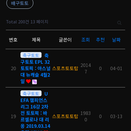
배구토토
Total 200건
13 페이지
번호
제목
글쓴이
조회
추천
날짜
축구토토
축
구토토 EPL 32
2014
20
토토픽 : 아스널
스포츠토토탑
0
04-01
7
대 뉴캐슬 4월2
일
축구토토
U
EFA 챔피언스
리그 16강 2차
전 토토픽 : 바
1983
19
스포츠토토탑
0
03-13
르셀로나 대 리
0
옹 2019.03.14