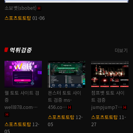
소보벳(sbobet)
H
스포츠토토탑
01-06
먹튀검증
더보기
웰 토토 사이트 검
몬스터 토토 사이
점프벳 토토 사이
증
트 검증 ms-
트 검증
well878.com…
456.co…
jumpjump7…
H
H
H
스포츠토토탑
12-
스포츠토토탑
11-
스포츠토토탑
12-
05
27
05