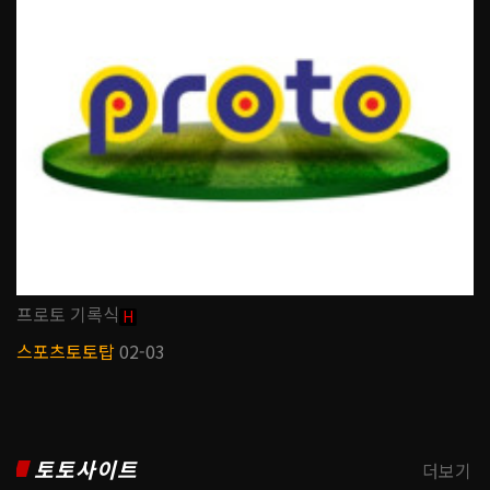
프로토 기록식
H
스포츠토토탑
02-03
토토사이트
더보기