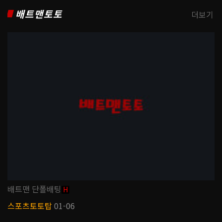
배트맨토토
더보기
배트맨 단폴배팅
H
스포츠토토탑
01-06