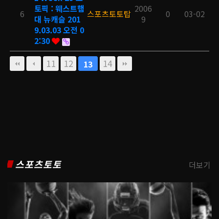
토픽 : 웨스트햄
2006
6
스포츠토토탑
0
03-02
대 뉴캐슬 201
9
9.03.03 오전 0
2:30
11
12
14
13
스포츠토토
더보기