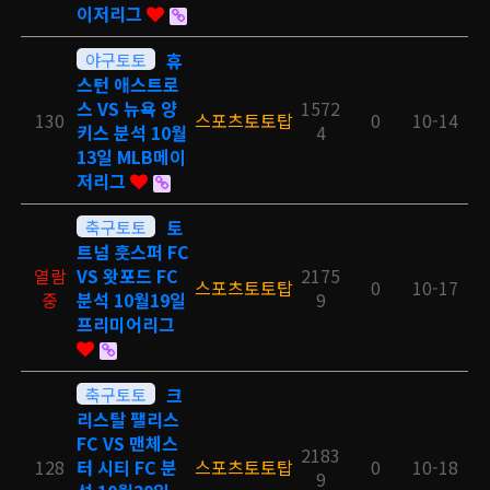
이저리그
야구토토
휴
스턴 애스트로
스 VS 뉴욕 양
1572
130
스포츠토토탑
0
10-14
키스 분석 10월
4
13일 MLB메이
저리그
축구토토
토
트넘 훗스퍼 FC
열람
VS 왓포드 FC
2175
스포츠토토탑
0
10-17
중
분석 10월19일
9
프리미어리그
축구토토
크
리스탈 팰리스
FC VS 맨체스
2183
128
터 시티 FC 분
스포츠토토탑
0
10-18
9