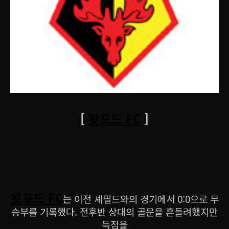
[
왓포드 FC
]
왓포드 FC
는 이전 셰필드와의 경기에서 0:0으로 무
승부를
기록했다. 전후반 상대의 골문을 흔들려했지만
득점을