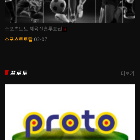
스포츠토토 체육진흥투표권
H
스포츠토토탑
02-07
프로토
더보기