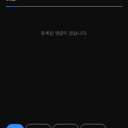
등록된 댓글이 없습니다.