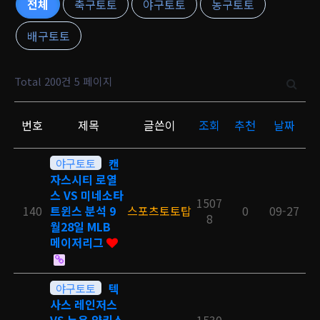
전체
축구토토
야구토토
농구토토
배구토토
Total 200건
5 페이지
번호
제목
글쓴이
조회
추천
날짜
야구토토
캔
자스시티 로열
스 VS 미네소타
1507
140
트윈스 분석 9
스포츠토토탑
0
09-27
8
월28일 MLB
메이저리그
야구토토
텍
사스 레인저스