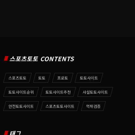
스포츠토토 CONTENTS
스포츠토토
토토
프로토
토토사이트
토토사이트순위
토토사이트추천
사설토토사이트
안전토토사이트
스포츠토토사이트
먹튀검증
태그