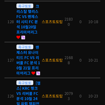
축구토토
크
리스탈 팰리스
FC VS 맨체스
2183
128
터 시티 FC 분
스포츠토토탑
0
10-18
0
석 10월20일
프리미어리그
축구토토
맨
체스터 유나이
티드 FC VS 리
2168
127
스포츠토토탑
0
10-21
버풀 FC 분석 1
8
0월 21일 프리
미어리그
축구토토
[챔
스] KRC 헹크
VS 리버풀 FC
2079
126
스포츠토토탑
0
10-23
분석 10월 24
3
일 유럽 챔피언