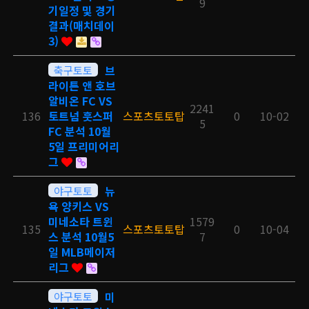
9
기일정 및 경기
결과(매치데이
3)
축구토토
브
라이튼 앤 호브
알비온 FC VS
2241
136
토트넘 훗스퍼
스포츠토토탑
0
10-02
5
FC 분석 10월
5일 프리미어리
그
야구토토
뉴
욕 양키스 VS
미네소타 트윈
1579
135
스포츠토토탑
0
10-04
스 분석 10월5
7
일 MLB메이저
리그
야구토토
미