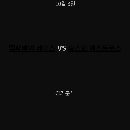
10월 8일
탬파베이 레이스
VS
휴스턴 애스트로스
경기분석