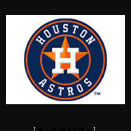
[
휴스턴 애스트로스
]