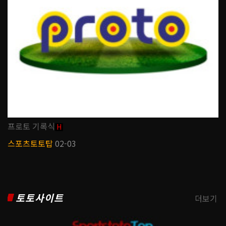
프로토 기록식
H
스포츠토토탑
02-03
토토사이트
더보기