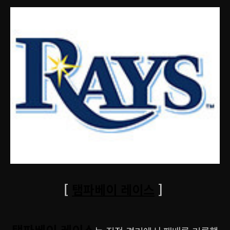
[
탬파베이 레이스
]
탬파베이 레이스