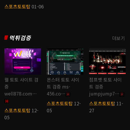
스포츠토토탑
01-06
먹튀검증
더보기
웰 토토 사이트 검
몬스터 토토 사이
점프벳 토토 사이
증
트 검증 ms-
트 검증
well878.com…
456.co…
jumpjump7…
H
H
H
스포츠토토탑
12-
스포츠토토탑
11-
스포츠토토탑
12-
05
27
05