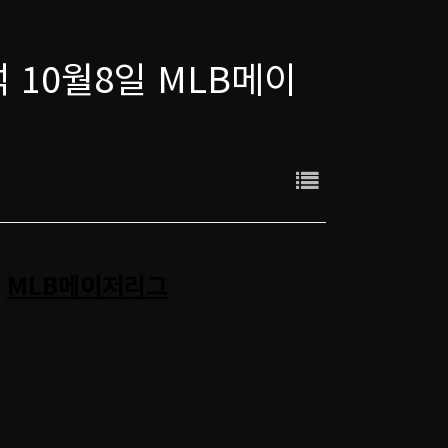
 10월8일 MLB메이
일
MLB메이저리그