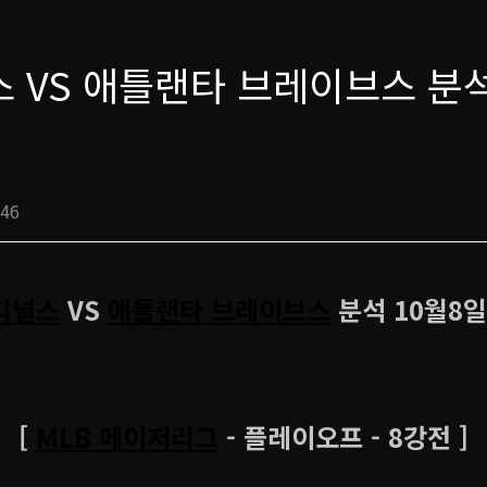
VS 애틀랜타 브레이브스 분석
:46
디널스
VS
애틀랜타 브레이브스
분석 10월8
[
MLB 메이저리그
- 플레이오프 - 8강전 ]