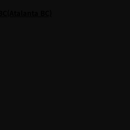
(Atalanta BC)