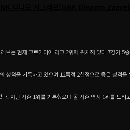
NK 디나모 자그레브(GNK Dinamo Zagre
레브는 현재 크로아티아 리그 2위에 위치해 있다 7경기 5승
의 성적을 기록하고 있으며 12득점 2실점으로 좋은 성적을
있다. 지난 시즌 1위를 기록했으며 올 시즌 역시 1위를 노리고