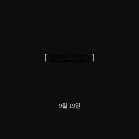
[
챔피언스리그
]
9월 19일