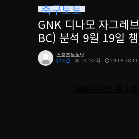
축구토토
GNK 디나모 자그레브(GN
BC) 분석 9월 19일 
스포츠토토탑
0건
18,783회
19-09-18 11
GNK 디나모 자그레브(