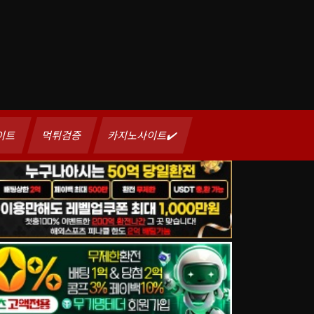
이트
먹튀검증
카지노사이트✔️