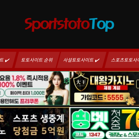
 ✔️
토토사이트 순위
사설토토사이트 ✔️
스포츠토토사