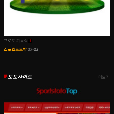
프로토 기록식
H
스포츠토토탑
02-03
토토사이트
더보기