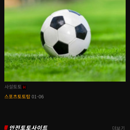
사설토토
H
스포츠토토탑
01-06
안전토토사이트
더보기