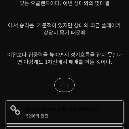
있는 오클랜드이다. 이번 상대와의 맞대결
에서 승리를 거둔적이 있지만 상대의 최근 플레이가
상당히 좋기 때문에
이전보다 집중력을 높이면서 경기흐름을 잡지 못한다
면 아쉽게도 1차전에서 패배를 거둘 것이다.
0
https://www.mlb.com/athletics
5266회 연결