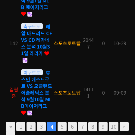
석 9월7일 ML
B 메이저리그
축구토토
레
알 마드리드 CF
VS CD 레가네
2044
142
스포츠토토탑
0
10-29
스 분석 10월3
7
1일 라리가
야구토토
휴
스턴 애스트로
트 VS 오클랜드
열람
1411
어슬레틱스 분
스포츠토토탑
0
09-09
중
1
석 9월10일 ML
B메이저리그
1
2
3
5
6
7
8
9
10
4