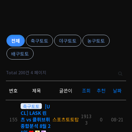
전체
축구토토
야구토토
농구토토
배구토토
Total 200건
4 페이지
번호
제목
글쓴이
조회
추천
날짜
축구토토
[U
CL] LASK 린
1913
155
츠 vs 클뤼브뤼
스포츠토토탑
0
08-21
3
종합분석 8월 2