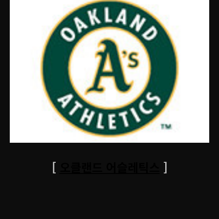
[
오클랜드 어슬레틱스
]