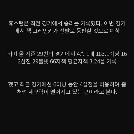
휴스턴은 직전 경기에서 승리를 기록했다. 이번 경기
에서 잭 그레인키가 선발로 등판할 것으로 예상
되며 올 시즌 29번의 경기에서 4승 1패 183.1이닝 16
2삼진 29볼넷 66자책 평균자책 3.24을 기록
했고 최근 경기에선 6이닝 동안 4실점을 허용하며 좀
처럼 제구력이 떨어지고 있는 편이라고 본다.