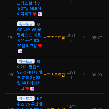
5
드백스 분석 8
월27일 MLB메
이저리그
축구토토
O
GC 니스 VS 올
랭피크 드 마르
2021
151
스포츠토토탑
0
08-27
세유 분석 8월
6
29일 리그앙
야구토토
마
이애미 말린스
VS 신시내티 레
1391
150
스포츠토토탑
0
08-28
즈 분석 8월28
1
일 MLB메이저
리그
야구토토
KT
위즈 VS 두산베
1409