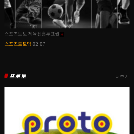
스포츠토토 체육진흥투표권
H
스포츠토토탑
02-07
프로토
더보기