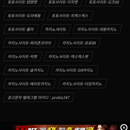
토토사이트-텐텐벳
토토사이트-이지벳
토토사이트-오즈88
토토사이트-도라에몽
토토사이트-지엑스엑스
토토사이트-룰라
카지노사이트
카지노사이트-대왕카지노
카지노사이트-파라존코리아
카지노사이트-유로88
카지노사이트-빅벳
카지노사이트-엑스엑스벳
카지노사이트-솔카지노
카지노사이트-SM카지노
카지노사이트-메리트카지노
카지노사이트-더킹카지노
광고문의 텔레그램 아이디 : probiz247