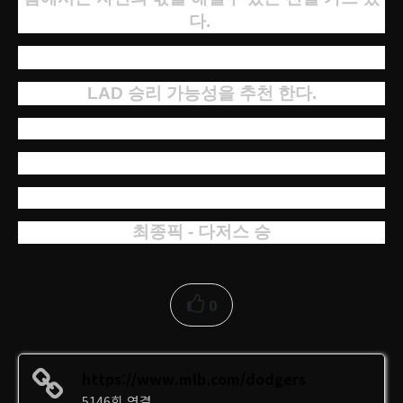
다.
LAD 승리 가능성을 추천 한다.
최종픽 - 다저스 승
0
https://www.mlb.com/dodgers
5146회 연결