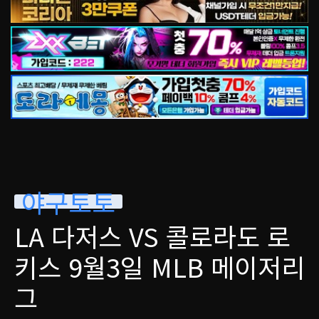
야구토토
LA 다저스 VS 콜로라도 로
키스 9월3일 MLB 메이저리
그