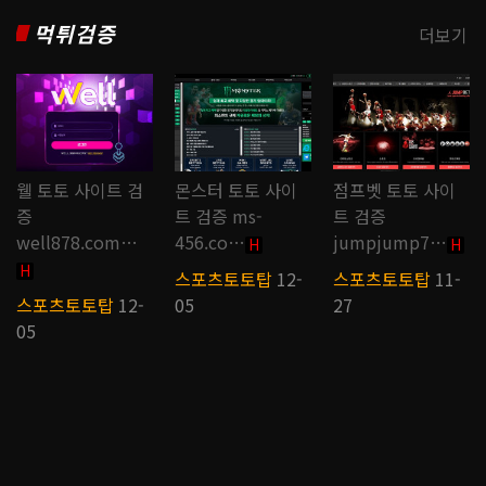
먹튀검증
더보기
웰 토토 사이트 검
몬스터 토토 사이
점프벳 토토 사이
증
트 검증 ms-
트 검증
well878.com…
456.co…
jumpjump7…
H
H
H
스포츠토토탑
12-
스포츠토토탑
11-
스포츠토토탑
12-
05
27
05