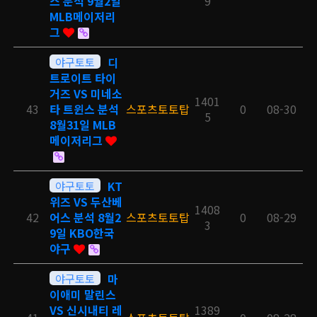
스 분석 9월2일
9
MLB메이저리
그
야구토토
디
트로이트 타이
거즈 VS 미네소
1401
43
타 트윈스 분석
스포츠토토탑
0
08-30
5
8월31일 MLB
메이저리그
야구토토
KT
위즈 VS 두산베
1408
42
어스 분석 8월2
스포츠토토탑
0
08-29
3
9일 KBO한국
야구
야구토토
마
이애미 말린스
VS 신시내티 레
1389