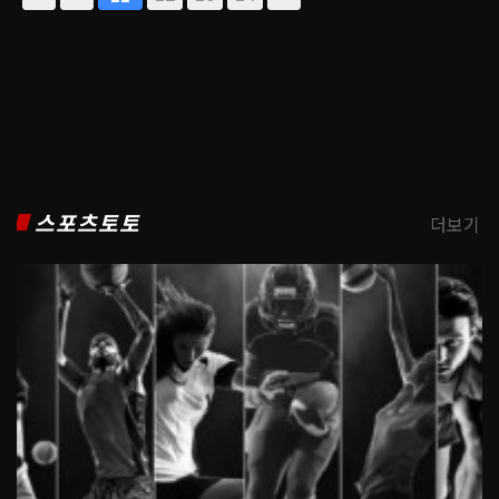
스포츠토토
더보기