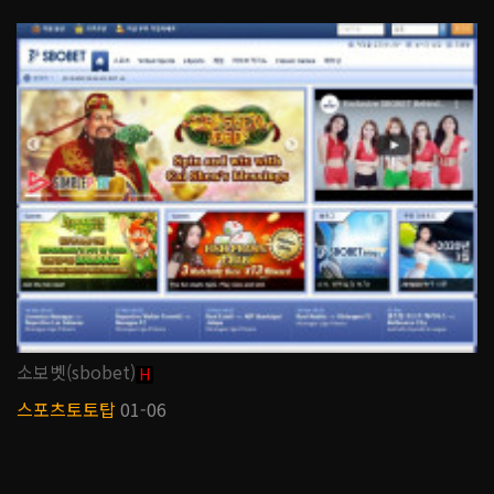
소보벳(sbobet)
H
스포츠토토탑
01-06