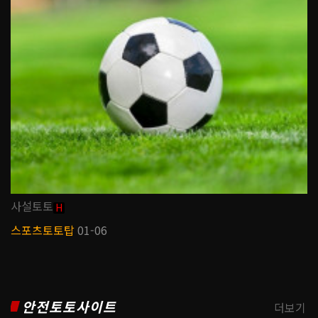
사설토토
H
스포츠토토탑
01-06
안전토토사이트
더보기