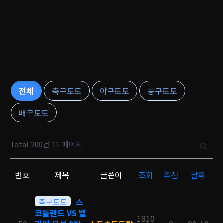
전체
축구토토
야구토토
농구토토
배구토토
Total 200건
11 페이지
번호
제목
글쓴이
조회
추천
날짜
축구토토
스
코틀랜드 VS 벨
1810