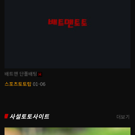
배트맨 단폴배팅
H
스포츠토토탑
01-06
사설토토사이트
더보기