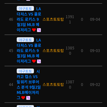
야구토토
LA
다저스 VS 콜로
1391
46
라도 로키스 9
스포츠토토탑
0
09-04
1
월3일 MLB 메
이저리그
야구토토
LA
다저스 VS 콜로
1385
45
라도 로키스 9
스포츠토토탑
0
09-03
0
월3일 MLB 메
이저리그
야구토토
시
카고 컵스 VS
밀워키 브루어
1387
44
스포츠토토탑
0
09-02
스 분석 9월2일
0
MLB메이저리
그