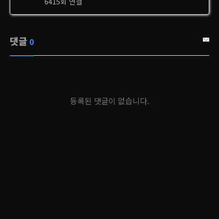
6415회 연결
댓글
0
등록된 댓글이 없습니다.