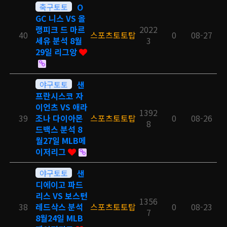
축구토토
O
GC 니스 VS 올
랭피크 드 마르
2022
40
스포츠토토탑
0
08-27
세유 분석 8월
3
29일 리그앙
야구토토
샌
프란시스코 자
이언츠 VS 애라
1392
39
조나 다이아몬
스포츠토토탑
0
08-26
8
드백스 분석 8
월27일 MLB메
이저리그
야구토토
샌
디에이고 파드
리스 VS 보스턴
1356
38
레드삭스 분석
스포츠토토탑
0
08-23
7
8월24일 MLB