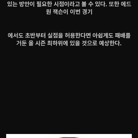
있는 방안이 필요한 시점이라고 볼 수 있다. 또한 에드
원 잭슨이 이번 경기
에서도 초반부터 실점을 허용한다면 아쉽게도 패배를
거둔 올 시즌 최하위에 있을 것으로 예상한다.