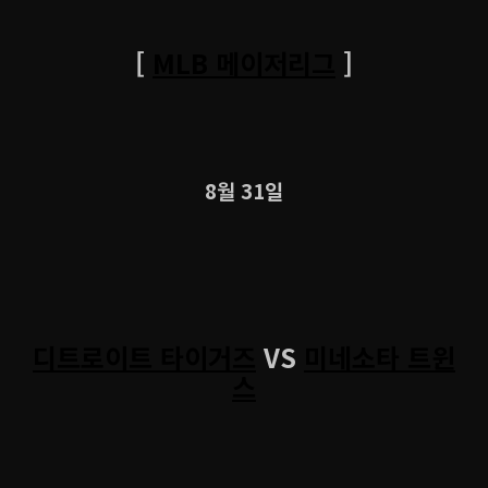
[
MLB 메이저리그
]
8월 31일
디트로이트 타이거즈
VS
미네소타 트윈
스