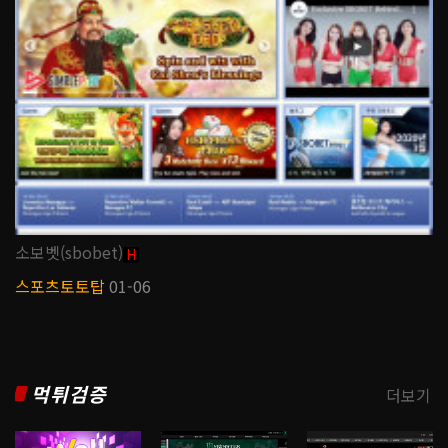
소보벳(sbobet)
H
스포츠토토탑
01-06
먹튀검증
더보기