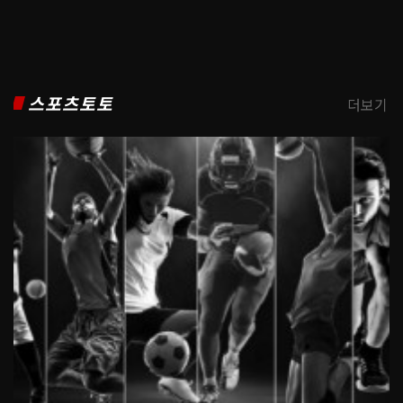
스포츠토토
더보기