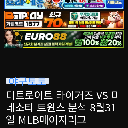
야구토토
디트로이트 타이거즈 VS 미
네소타 트윈스 분석 8월31
일 MLB메이저리그