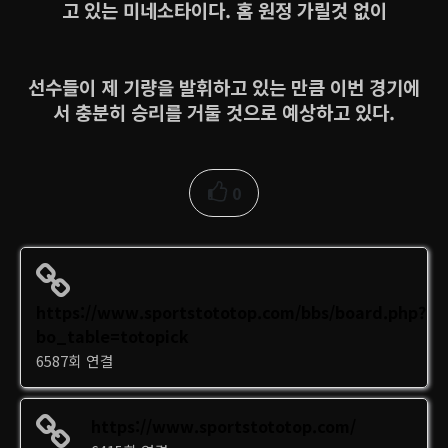
고 있는 미네소타이다. 홈 원정 가릴것 없이
선수들이 제 기량을 발휘하고 있는 만큼 이번 경기에
서 충분히 승리를 거둘 것으로 예상하고 있다.
0
https://www.sportstototop.com/bbs/board.php?
bo_table=totopick
6587회 연결
https://www.sportstototop.com/