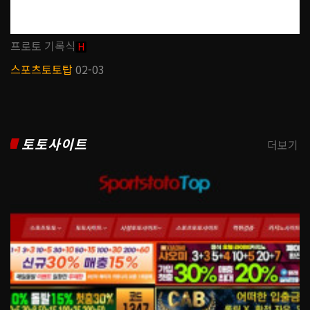
프로토 기록식
H
스포츠토토탑
02-03
토토사이트
더보기