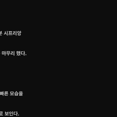
0분 시프리앙
 마무리 했다.
 빠른 모습을
로 보인다.