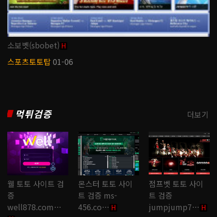
소보벳(sbobet)
H
스포츠토토탑
01-06
먹튀검증
더보기
웰 토토 사이트 검
몬스터 토토 사이
점프벳 토토 사이
증
트 검증 ms-
트 검증
well878.com…
456.co…
jumpjump7…
H
H