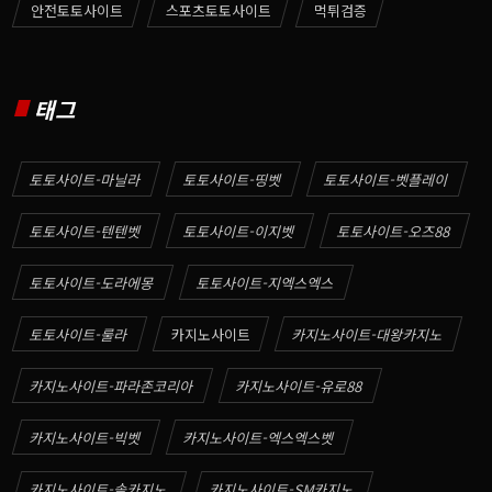
안전토토사이트
스포츠토토사이트
먹튀검증
태그
토토사이트-마닐라
토토사이트-띵벳
토토사이트-벳플레이
토토사이트-텐텐벳
토토사이트-이지벳
토토사이트-오즈88
토토사이트-도라에몽
토토사이트-지엑스엑스
토토사이트-룰라
카지노사이트
카지노사이트-대왕카지노
카지노사이트-파라존코리아
카지노사이트-유로88
카지노사이트-빅벳
카지노사이트-엑스엑스벳
카지노사이트-솔카지노
카지노사이트-SM카지노