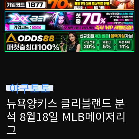
야구토토
뉴욕양키스 클리블랜드 분
석 8월18일 MLB메이저리
그