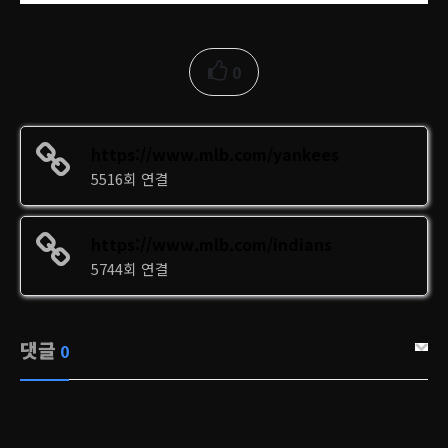
0
https://www.mlb.com/yankees
5516회 연결
https://www.mlb.com/indians
5744회 연결
댓글
0