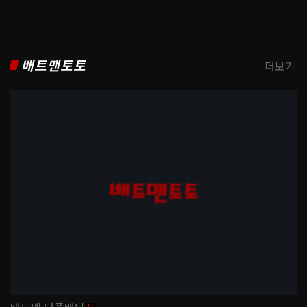
배트맨토토
더보기
배트맨 단폴배팅