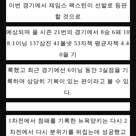
이번 경기에서 제임스 팩스턴이 선발로 등판
할 것으로
예상되며 올 시즌 21번의 경기에서 8승 6패 10
8.1이닝 137삼진 41볼넷 53자책 평균자책 4.4
0을 기
록했고 최근 경기에선 6이닝 동안 3실점을 기
록하며 상당히 기복이 있는 편이라고 볼 수 있
다.
1차전에서 참패를 기록한 뉴욕양키는 다시 2
차전에서 다시 분위기를 뒤집는데 성공했고