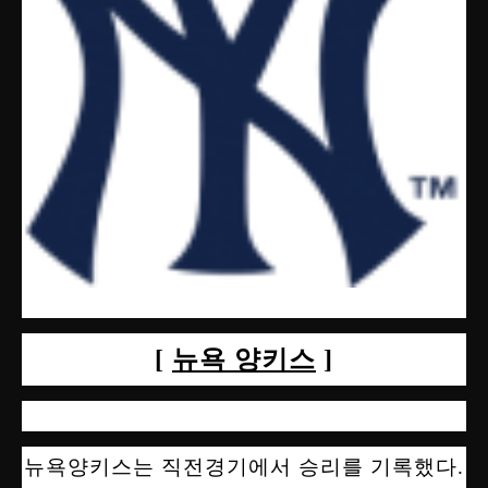
[
뉴욕 양키스
]
뉴욕양키스는 직전경기에서 승리를 기록했다.