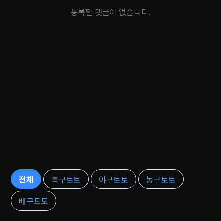
등록된 댓글이 없습니다.
전체
축구토토
야구토토
농구토토
배구토토