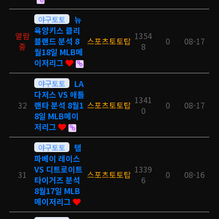
야구토토
뉴
욕양키스 클리
열람
1354
블랜드 분석 8
스포츠토토탑
0
08-17
중
8
월18일 MLB메
이저리그
야구토토
LA
다저스 VS 애틀
1341
32
랜타 분석 8월1
스포츠토토탑
0
08-17
0
8일 MLB메이
저리그
야구토토
탬
파베이 레이스
VS 디트로이트
1339
31
스포츠토토탑
0
08-16
타이거즈 분석
6
8월17일 MLB
메이저리그