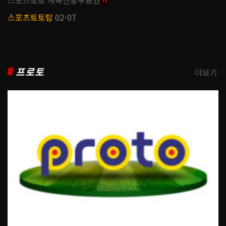
H
스포츠토토탑
02-07
프로토
더보기