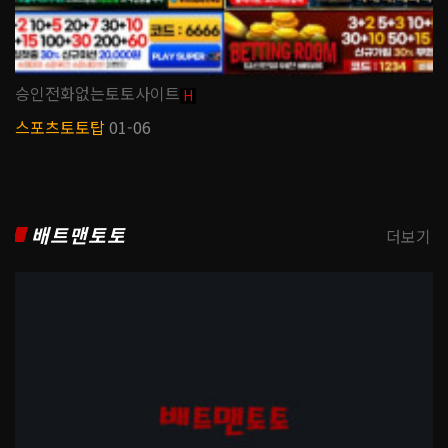
승인전화없는토토사이트
H
스포츠토토탑
01-06
배트맨토토
더보기