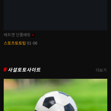
배트맨 단폴배팅
H
스포츠토토탑
01-06
사설토토사이트
더보기