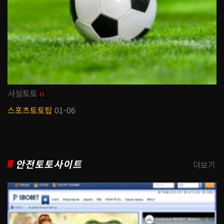
사설토토
H
스포츠토토탑
01-06
안전토토사이트
더보기