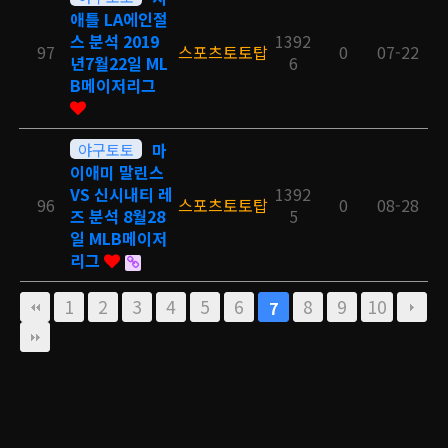
애틀 LA에인절
스 분석 2019
1392
97
스포츠토토탑
0
07-22
년7월22일 ML
6
B메이저리그
야구토토
마
이애미 말린스
VS 신시내티 레
1392
96
스포츠토토탑
0
08-28
즈 분석 8월28
5
일 MLB메이저
리그
1
2
3
4
5
6
8
9
10
7