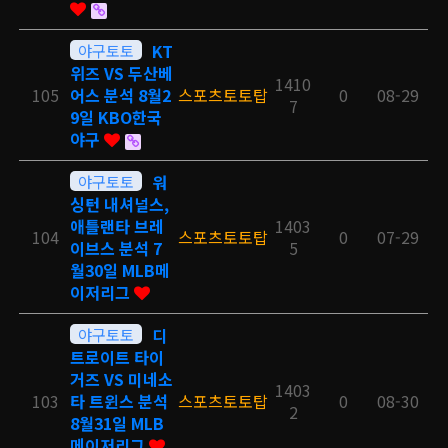
야구토토
KT
위즈 VS 두산베
1410
105
어스 분석 8월2
스포츠토토탑
0
08-29
7
9일 KBO한국
야구
야구토토
워
싱턴 내셔널스,
애틀랜타 브레
1403
104
스포츠토토탑
0
07-29
이브스 분석 7
5
월30일 MLB메
이저리그
야구토토
디
트로이트 타이
거즈 VS 미네소
1403
103
타 트윈스 분석
스포츠토토탑
0
08-30
2
8월31일 MLB
메이저리그