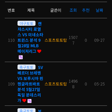
번호
제목
글쓴이
조회
추천
날짜
야구토토
캔
자스시티 로열
스 VS 미네소타
1507
110
트윈스 분석 9
스포츠토토탑
0
09-27
7
월28일 MLB
메이저리그
축구토토
SV
베르더 브레멘
VS 보루시아 묀
1496
109
헨글라트바흐
스포츠토토탑
0
05-25
8
분석 5월27일
독일 분데스리
가
축구토토
보