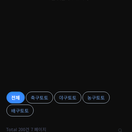
전체
축구토토
야구토토
농구토토
배구토토
Total 200건
7 페이지