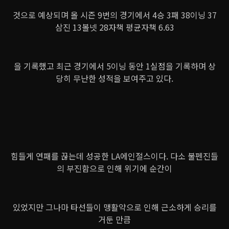
것으로 예상되며 올 시즌 9번의 경기에서 4승 3패 38이닝 37
삼진 13볼넷 28자책 평균자책 6.63
을 기록했고 최근 경기에서 5이닝 동안 1실점을 기록하며 상
당히 무난한 성적을 보여주고 있다.
힘들게 연패를 끊는데 성공한 LA에인절스이다. 다소 불펜진들
의 부진함으로 인해 위기에 순간이
있었지만 그나마 타선들이 맹활약으로 인해 근소하게 승리를
거둔 만큼