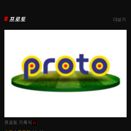
프로토
더보기
프로토 기록식
H