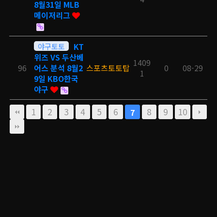
8월31일 MLB
메이저리그
야구토토
KT
위즈 VS 두산베
1409
96
어스 분석 8월2
스포츠토토탑
0
08-29
1
9일 KBO한국
야구
1
2
3
4
5
6
8
9
10
7