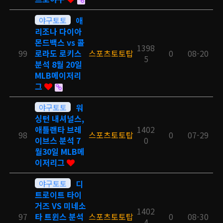
야구토토
애
리조나 다이아
몬드백스 vs 콜
1398
99
로라도 로키스
스포츠토토탑
0
08-20
5
분석 8월 20일
MLB메이저리
그
야구토토
워
싱턴 내셔널스,
애틀랜타 브레
1402
98
스포츠토토탑
0
07-29
이브스 분석 7
0
월30일 MLB메
이저리그
야구토토
디
트로이트 타이
거즈 VS 미네소
1402
97
타 트윈스 분석
스포츠토토탑
0
08-30
4