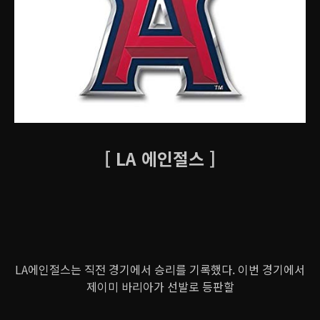
[ LA 에인절스 ]
LA에인절스는 직전 경기에서 승리를 기록했다. 이번 경기에서
제이미 바리아가 선발로 등판할