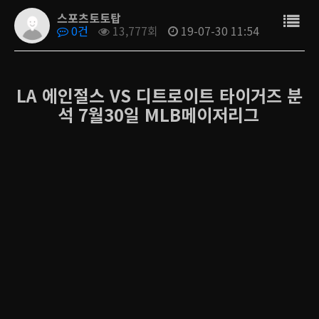
스포츠토토탑
0건
13,777회
19-07-30 11:54
LA 에인절스 VS 디트로이트 타이거즈 분
석 7월30일 MLB메이저리그