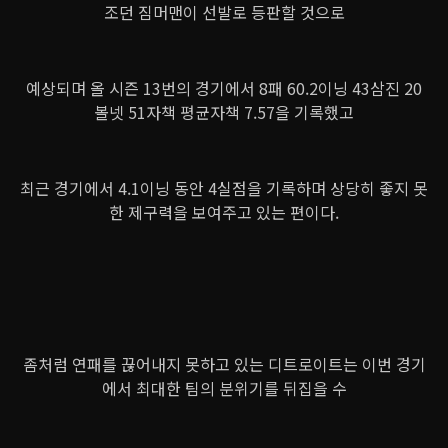
조던 짐머맨이 선발로 등판할 것으로
예상되며 올 시즌 13번의 경기에서 8패 60.2이닝 43삼진 20
볼넷 51자책 평균자책 7.57을 기록했고
최근 경기에서 4.1이닝 동안 4실점을 기록하며 상당히 좋지 못
한 제구력을 보여주고 있는 편이다.
좀처럼 연패를 끊어내지 못하고 있는 디트로이트는 이번 경기
에서 최대한 팀의 분위기를 뒤집을 수