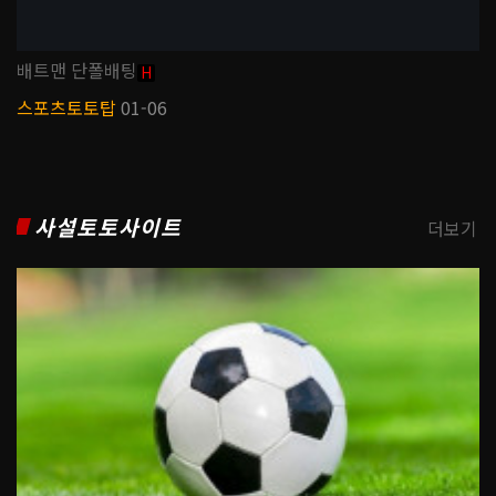
배트맨 단폴배팅
H
스포츠토토탑
01-06
사설토토사이트
더보기