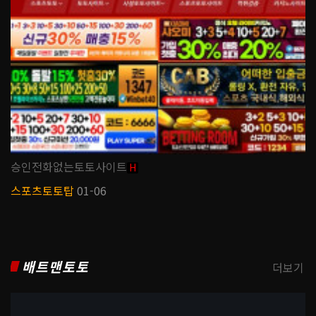
승인전화없는토토사이트
H
스포츠토토탑
01-06
배트맨토토
더보기