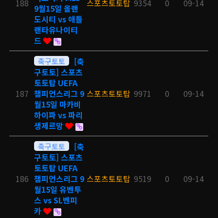
188
스포츠토토탑
9354
0
09-14
9월15일 올랜
도시티 vs 애틀
랜타유나이티
드
축구토토
[축
구토토] 스포츠
토토탑 UEFA
187
챔피언스리그 9
스포츠토토탑
9971
0
09-14
월15일 마카비
하이파 vs 파리
생제르망
축구토토
[축
구토토] 스포츠
토토탑 UEFA
186
챔피언스리그 9
스포츠토토탑
9519
0
09-14
월15일 유벤투
스 vs SL벤피
카