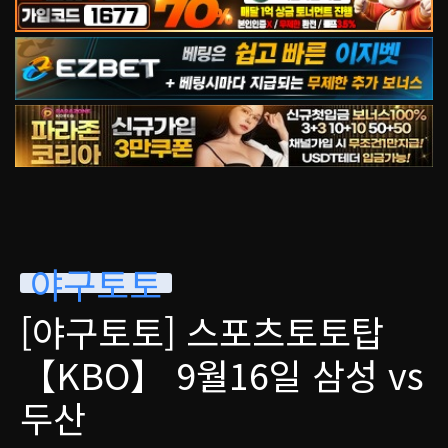
야구토토
[야구토토] 스포츠토토탑
【KBO】 9월16일 삼성 vs
두산