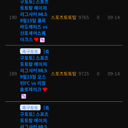
구토토] 스포츠
토토탑 메이저
리그사커 MLS
190
스포츠토토탑
9765
0
09-14
9월15일 콜로
라도래피즈 vs
산호세어스퀘
이크스
축구토토
[축
구토토] 스포츠
토토탑 메이저
리그사커 MLS
189
스포츠토토탑
9725
0
09-14
9월15일 오스
틴FC vs 리얼
솔트레이크
축구토토
[축
구토토] 스포츠
토토탑 메이저
리그사커 MLS