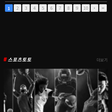
2
3
4
5
6
7
8
9
10
1
스포츠토토
더보기