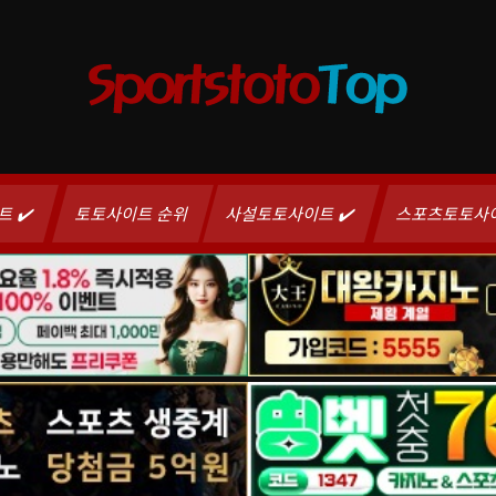
 ✔️
토토사이트 순위
사설토토사이트 ✔️
스포츠토토사