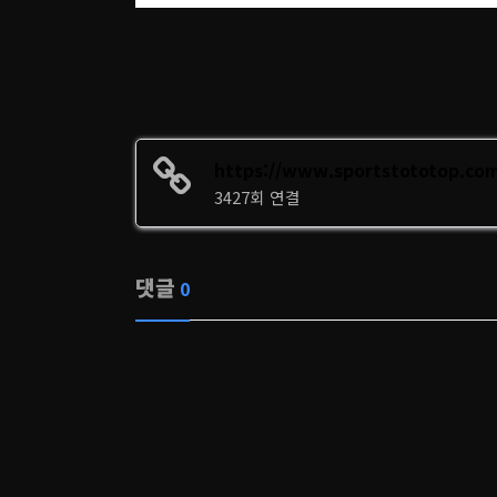
https://www.sportstototop.c
3427회 연결
댓글
0