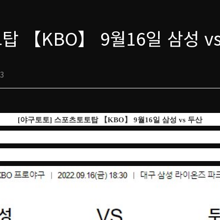
탑 【KBO】 9월16일 삼성 v
53
[야구토토] 스포츠토토탑 【KBO】 9월16일 삼성 vs 두산