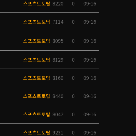
스포츠토토탑
8220
0
09-16
스포츠토토탑
7114
0
09-16
스포츠토토탑
8095
0
09-16
스포츠토토탑
8129
0
09-16
스포츠토토탑
8160
0
09-16
스포츠토토탑
8440
0
09-16
스포츠토토탑
8042
0
09-16
스포츠토토탑
9231
0
09-16