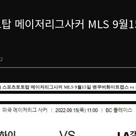
토탑 메이저리그사커 MLS 9월
42
] 스포츠토토탑 메이저리그사커 MLS 9월15일 밴쿠버화이트캡스 vs