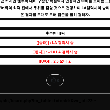
곤 하지만 벤쿠버 대비 꾸준한 득점력과 안정적인 수비를 보이는 모습입니
버와의 화력 전에서 우위를 점할 것으로 전망하며 LA갤럭시의 승리가
온 결과를 토대로 오버 접근을 필히 겸하자.
◈추천 배팅
[[승패]] : LA 갤럭시 승
[[핸디]] : +1.0 LA 갤럭시 승
[[U/O]] : 2.5 오버 ▲
0
om/bbs/board.php?bo_table=totopick&wr_id=23…