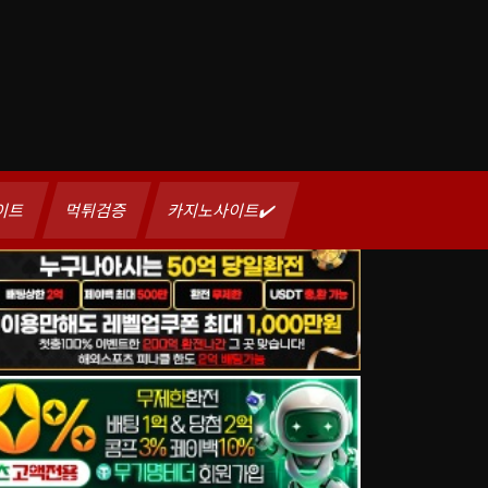
이트
먹튀검증
카지노사이트✔️