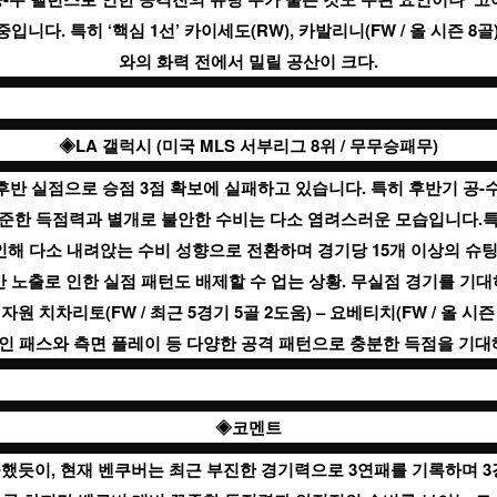
니다. 특히 ‘핵심 1선’ 카이세도(RW), 카발리니(FW / 올 시즌 
와의 화력 전에서 밀릴 공산이 크다.
◈LA 갤럭시 (미국 MLS 서부리그 8위 / 무무승패무)
 후반 실점으로 승점 3점 확보에 실패하고 있습니다. 특히 후반기 공-
준한 득점력과 별개로 불안한 수비는 다소 염려스러운 모습입니다.특히 ‘
 인해 다소 내려앉는 수비 성향으로 전환하며 경기당 15개 이상의 슈
공간 노출로 인한 실점 패턴도 배제할 수 업는 상황. 무실점 경기를 
 치차리토(FW / 최근 5경기 5골 2도움) – 요베티치(FW / 올 시
 패스와 측면 플레이 등 다양한 공격 패턴으로 충분한 득점을 기대
◈코멘트
 상술했듯이, 현재 벤쿠버는 최근 부진한 경기력으로 3연패를 기록하며 