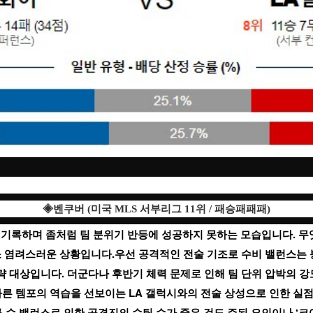
◈벤쿠버 (미국 MLS 서부리그 11위 / 패승패패패)
연패를 기록하며 좀처럼 팀 분위기 반등에 성공하지 못하는 모습입니다. 
 염려스러운 상황입니다.우선 공격적인 전술 기조로 수비 밸런스는 붕괴
략 대상입니다. 더군다나 후반기 체력 문제로 인해 팀 단위 압박의 
빠른 템포의 역습을 선보이는 LA 갤럭시와의 전술 상성으로 인한 실
-수 밸런스로 인한 공격진의 슈팅 수가 줄은 것도 주된 요인이나 ‘코