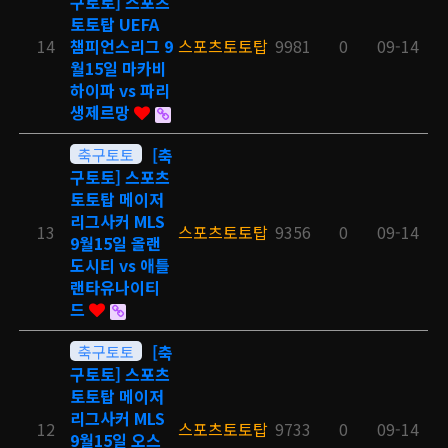
구토토] 스포츠
토토탑 UEFA
14
챔피언스리그 9
스포츠토토탑
9981
0
09-14
월15일 마카비
하이파 vs 파리
생제르망
축구토토
[축
구토토] 스포츠
토토탑 메이저
리그사커 MLS
13
스포츠토토탑
9356
0
09-14
9월15일 올랜
도시티 vs 애틀
랜타유나이티
드
축구토토
[축
구토토] 스포츠
토토탑 메이저
리그사커 MLS
12
스포츠토토탑
9733
0
09-14
9월15일 오스