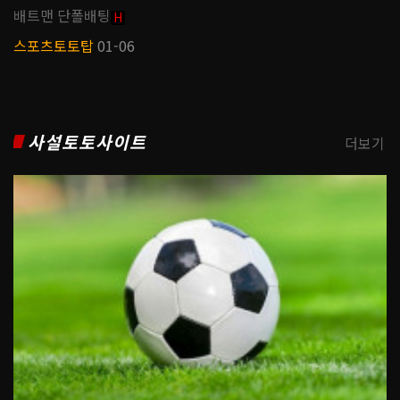
배트맨 단폴배팅
H
스포츠토토탑
01-06
사설토토사이트
더보기