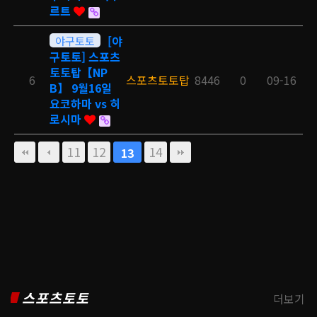
르트
야구토토
[야
구토토] 스포츠
토토탑【NP
6
스포츠토토탑
8446
0
09-16
B】 9월16일
요코하마 vs 히
로시마
11
12
14
13
스포츠토토
더보기