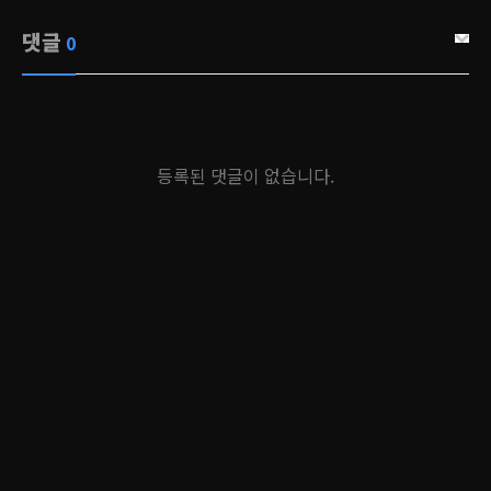
댓글
0
등록된 댓글이 없습니다.