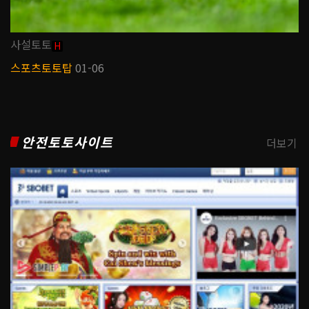
사설토토
H
스포츠토토탑
01-06
안전토토사이트
더보기