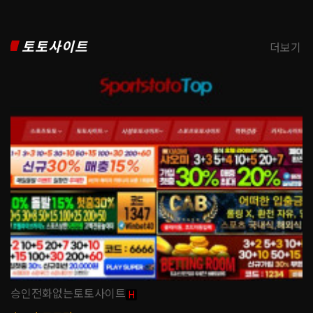
토토사이트
더보기
승인전화없는토토사이트
H