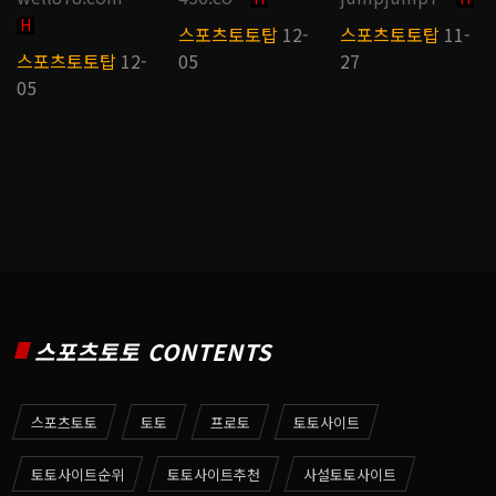
H
스포츠토토탑
12-
스포츠토토탑
11-
스포츠토토탑
12-
05
27
05
스포츠토토 CONTENTS
스포츠토토
토토
프로토
토토사이트
토토사이트순위
토토사이트추천
사설토토사이트