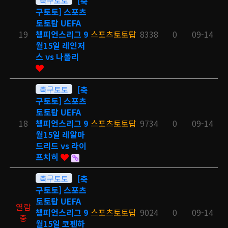
축구토토
[축
구토토] 스포츠
토토탑 UEFA
19
챔피언스리그 9
스포츠토토탑
8338
0
09-14
월15일 레인저
스 vs 나폴리
축구토토
[축
구토토] 스포츠
토토탑 UEFA
18
챔피언스리그 9
스포츠토토탑
9734
0
09-14
월15일 레알마
드리드 vs 라이
프치히
축구토토
[축
구토토] 스포츠
토토탑 UEFA
열람
챔피언스리그 9
스포츠토토탑
9024
0
09-14
중
월15일 코펜하