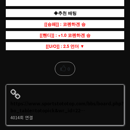
◈추천 배팅
[[승패]] : 코펜하겐 승
[[핸디]] : +1.0 코펜하겐 승
[[U/O]] : 2.5 언더 ▼
0
https://www.sportstototop.com/bbs/board.php?
bo_table=totopick&wr_id=22…
4014회 연결