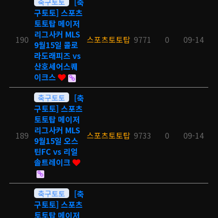
축구토토
[축
구토토] 스포츠
토토탑 메이저
리그사커 MLS
190
스포츠토토탑
9771
0
09-14
9월15일 콜로
라도래피즈 vs
산호세어스퀘
이크스
축구토토
[축
구토토] 스포츠
토토탑 메이저
리그사커 MLS
189
스포츠토토탑
9733
0
09-14
9월15일 오스
틴FC vs 리얼
솔트레이크
축구토토
[축
구토토] 스포츠
토토탑 메이저