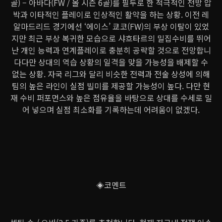
골) – 아바다(FW / 올 시즌 6골)를 필두로 한 적극적인 전방 압
박과 이타적인 플레이로 인상적인 활약을 하는 상황. 이전 레
알마드리드 경기에선 ‘에이스’ 쿄코(FW)의 부상 이탈이 있었
지만 최근 부상 복귀한 모습으로 샤흐타르의 밀집수비를 뛰어
난 개인 능력과 연계플레이로 충분히 공략할 것으로 전망합니
다다만 상대의 역습 상황의 일격을 맞을 가능성을 배제할 수
없는 상황. 자국 리그와 달리 비슷한 전력과 전술 상성에 의해
팀의 높은 라인이 실점 빌미를 제공할 가능성이 높다. 다만 현
재 수비 퍼포먼스와 높은 점유율을 바탕으로 상대를 수세로 밀
어 넣으며 실점 최소화를 기록하는데 어려움이 없겠다.
◈코멘트