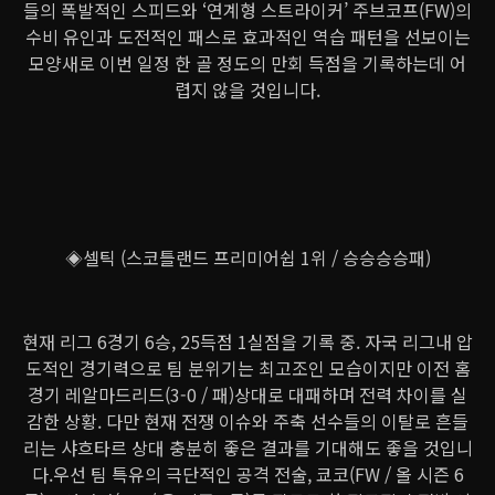
들의 폭발적인 스피드와 ‘연계형 스트라이커’ 주브코프(FW)의
수비 유인과 도전적인 패스로 효과적인 역습 패턴을 선보이는
모양새로 이번 일정 한 골 정도의 만회 득점을 기록하는데 어
렵지 않을 것입니다.
◈셀틱 (스코틀랜드 프리미어쉽 1위 / 승승승승패)
현재 리그 6경기 6승, 25득점 1실점을 기록 중. 자국 리그내 압
도적인 경기력으로 팀 분위기는 최고조인 모습이지만 이전 홈
경기 레알마드리드(3-0 / 패)상대로 대패하며 전력 차이를 실
감한 상황. 다만 현재 전쟁 이슈와 주축 선수들의 이탈로 흔들
리는 샤흐타르 상대 충분히 좋은 결과를 기대해도 좋을 것입니
다.우선 팀 특유의 극단적인 공격 전술, 쿄코(FW / 올 시즌 6