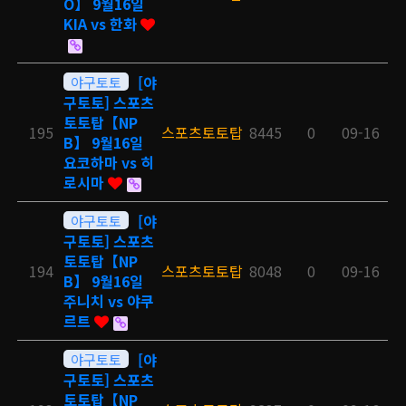
O】 9월16일
KIA vs 한화
야구토토
[야
구토토] 스포츠
토토탑【NP
195
스포츠토토탑
8445
0
09-16
B】 9월16일
요코하마 vs 히
로시마
야구토토
[야
구토토] 스포츠
토토탑【NP
194
스포츠토토탑
8048
0
09-16
B】 9월16일
주니치 vs 야쿠
르트
야구토토
[야
구토토] 스포츠
토토탑【NP