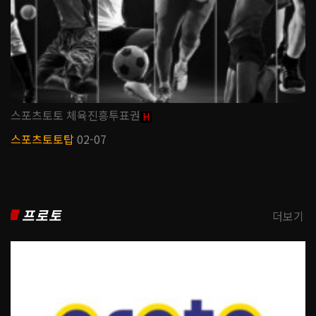
스포츠토토 체육진흥투표권
H
스포츠토토탑
02-07
프로토
더보기