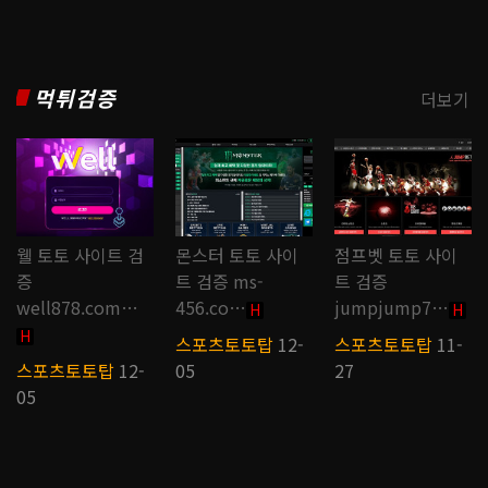
먹튀검증
더보기
웰 토토 사이트 검
몬스터 토토 사이
점프벳 토토 사이
증
트 검증 ms-
트 검증
well878.com…
456.co…
jumpjump7…
H
H
H
스포츠토토탑
12-
스포츠토토탑
11-
스포츠토토탑
12-
05
27
05