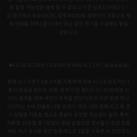
회 실점 가능성은 배제 할 수 없으나 이전 삼프도리아(2-1 /
승)경기에서 토모리(CB), 칼루루(CB)등 로테이션 가동으로 체
력 안배를 하며 1골 이내의 최소 실점 경기를 기대해도 좋을
것입니다.
◈다니모자그레브 (크로아티아 HNL리그 1위 / 승승승승승)
현재 리그 9경기 8승 1무를 기록하며 자국 리그내 압도적인 1
황의 모습을 보이는 상황. 특히 이전 첼시(1-0 / 승)상대로 의
외의 결과를 내며 세간의 주목을 받았다.우선 이번 일정 역시
극단적인 수비 전술로 나올 공산이 크다. 다만 현재 리그 매 경
기 실점을 허용할 정도로 충분히 공략할 가능성이 높다. 특히
허용한 10실점 중 7실점이 후반 실점으로 선수들의 후반 집중
력은 최근 무서운 후반 집중력으로 3골을 기록한 AC밀란과의