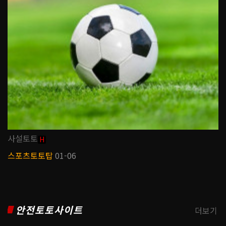
사설토토
H
스포츠토토탑
01-06
안전토토사이트
더보기