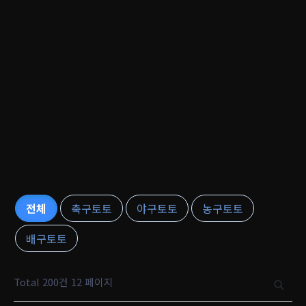
전체
축구토토
야구토토
농구토토
배구토토
Total 200건
12 페이지