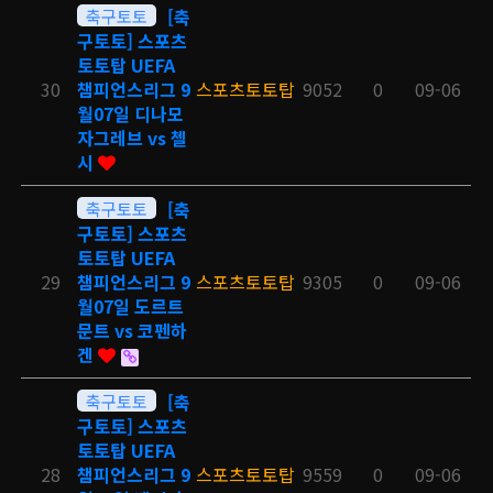
축구토토
[축
구토토] 스포츠
토토탑 UEFA
30
챔피언스리그 9
스포츠토토탑
9052
0
09-06
월07일 디나모
자그레브 vs 첼
시
축구토토
[축
구토토] 스포츠
토토탑 UEFA
29
챔피언스리그 9
스포츠토토탑
9305
0
09-06
월07일 도르트
문트 vs 코펜하
겐
축구토토
[축
구토토] 스포츠
토토탑 UEFA
28
챔피언스리그 9
스포츠토토탑
9559
0
09-06