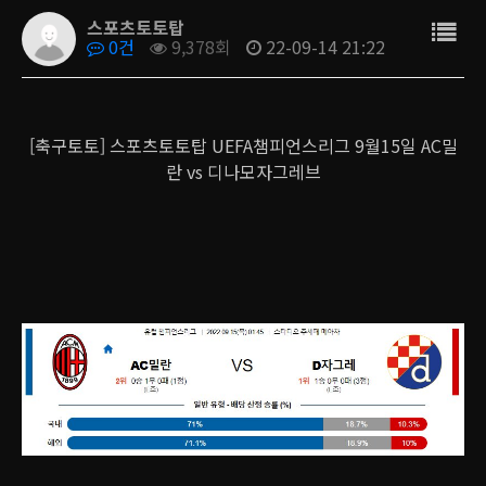
스포츠토토탑
0건
9,378회
22-09-14 21:22
[축구토토] 스포츠토토탑 UEFA챔피언스리그 9월15일 AC밀
란 vs 디나모자그레브