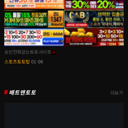
승인전화없는토토사이트
H
스포츠토토탑
01-06
배트맨토토
더보기