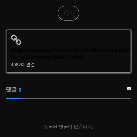
0
https://www.sportstototop.com/bbs/board.php?
bo_table=totopick&wr_id=21…
4082회 연결
댓글
0
등록된 댓글이 없습니다.