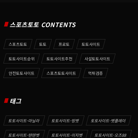
스포츠토토 CONTENTS
스포츠토토
토토
프로토
토토사이트
토토사이트순위
토토사이트추천
사설토토사이트
안전토토사이트
스포츠토토사이트
먹튀검증
태그
토토사이트-마닐라
토토사이트-띵벳
토토사이트-벳플레이
토토사이트-텐텐벳
토토사이트-이지벳
토토사이트-오즈88