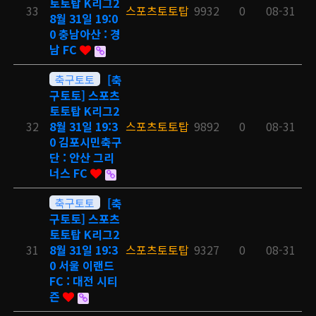
토토탑 K리그2
33
스포츠토토탑
9932
0
08-31
8월 31일 19:0
0 충남아산 : 경
남 FC
축구토토
[축
구토토] 스포츠
토토탑 K리그2
32
8월 31일 19:3
스포츠토토탑
9892
0
08-31
0 김포시민축구
단 : 안산 그리
너스 FC
축구토토
[축
구토토] 스포츠
토토탑 K리그2
31
8월 31일 19:3
스포츠토토탑
9327
0
08-31
0 서울 이랜드
FC : 대전 시티
즌