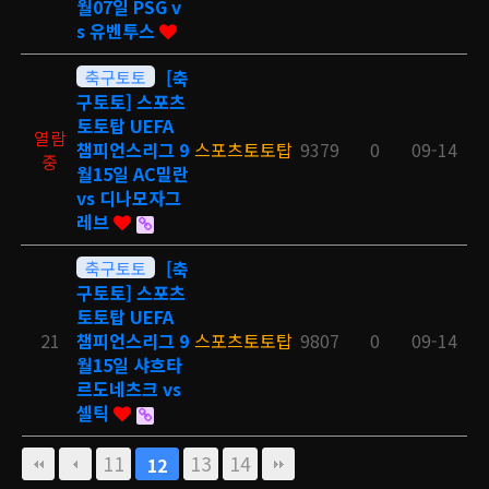
월07일 PSG v
s 유벤투스
축구토토
[축
구토토] 스포츠
토토탑 UEFA
열람
챔피언스리그 9
스포츠토토탑
9379
0
09-14
중
월15일 AC밀란
vs 디나모자그
레브
축구토토
[축
구토토] 스포츠
토토탑 UEFA
21
챔피언스리그 9
스포츠토토탑
9807
0
09-14
월15일 샤흐타
르도네츠크 vs
셀틱
11
13
14
12