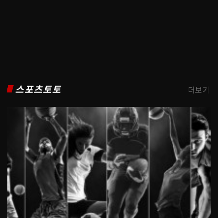
스포츠토토
더보기