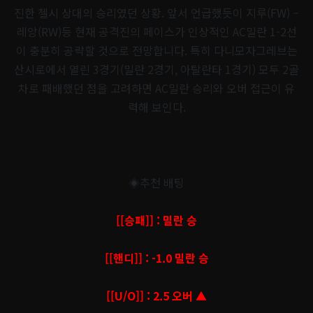
진한 첼시 상대의 승리였던 상황. 앞서 언급했듯이 지루(FW) –
레앙(RW)등 현재 공격진의 페이스가 인상적인 AC밀란 1-2선
이 충분히 공략할 것으로 전망합니다. 특히 다니모자그레브는
산시로에서 열린 3경기(밀란 2경기, 아탈란타 1경기) 모두 2골
차로 패배했던 점을 고려하면 AC밀란 승리와 오버 접근이 유
력해 보인다.
◈추천 배팅
[[승패]] : 밀란 승
[[핸디]] : -1.0 밀란 승
[[U/O]] : 2.5 오버 ▲