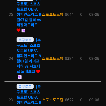
구토토] 스포츠
토토탑 UEFA
25
챔피언스리그 9
스포츠토토탑
9644
0
09-06
월07일 셀틱 vs
레알마드리드
축구토토
[축
구토토] 스포츠
토토탑 UEFA
챔피언스리그 9
24
스포츠토토탑
9384
0
09-06
월07일 라이프
치히 vs 샤흐타
르 도네츠크
축구토토
[축
구토토] 스포츠
토토탑 UEFA
23
스포츠토토탑
8622
0
09-06
챔피언스리그 9