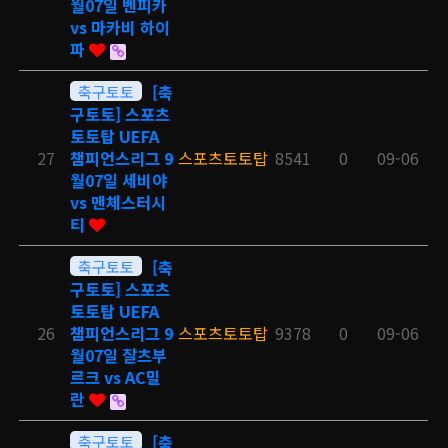
월07일 벤피카
vs 마카비 하이
파
축구토토
[축
구토토] 스포츠
토토탑 UEFA
27
챔피언스리그 9
스포츠토토탑
8541
0
09-06
월07일 세비야
vs 맨체스터시
티
축구토토
[축
구토토] 스포츠
토토탑 UEFA
26
챔피언스리그 9
스포츠토토탑
9378
0
09-06
월07일 잘츠부
르크 vs AC밀
란
축구토토
[축