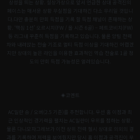
상성을 띄는 상황. 설상가상으로 앞서 언급한 상대 공격진의
페이스는 매서운 상황 무실점을 기대하긴 다소 무리일 것입니
다.다만 충분히 만회 득점을 기록 할 득점 채널이 존재하는 상
황. ‘핵심 1선’ 오르시치(FW / 올 시즌 6골) – 페트코비치(FW)
등 리그내 꾸준히 득점을 기록하고 있습니다. 물론 양팀 전력
차와 내려앉는 전술 기조로 멀티 득점 이상을 기대하긴 어렵겠
지만 상대의 높은 라인을 이용한 효과적인 역습 전술로 1골 정
도의 만회 득점 가능성은 열려있습니다.
◈코멘트
AC밀란 승 / 오버(2.5 기준)를 추천합니다. 우선 홈 이점과 최
근 인상적인 경기력을 펼치는 AC밀란이 우위를 점하는 상황.
물론 다니모자그레브가 이전 상위 전력 첼시 상대로 의외의 결
과를 기록하며 저력을 보여줬지만 당시 홈 이점과 공격진이 부