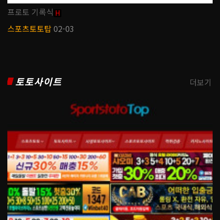
프로토 기록식
H
스포츠토토탑
02-03
토토사이트
더보기