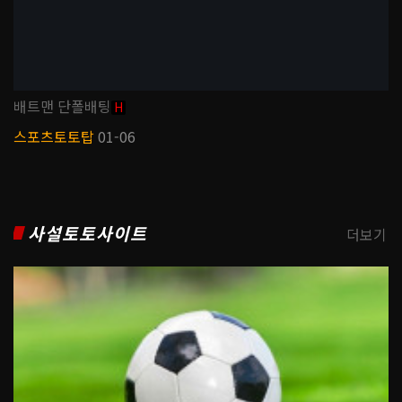
배트맨 단폴배팅
H
스포츠토토탑
01-06
사설토토사이트
더보기