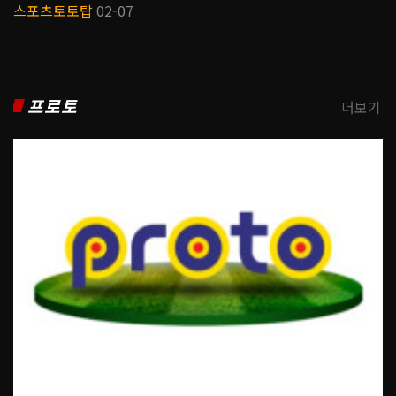
스포츠토토탑
02-07
프로토
더보기