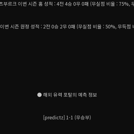
츠부르크 이번 시즌 홈 성적 : 4전 4승 0무 0패 (무실점 비율 : 75%, 
란 이번 시즌 원정 성적 : 2전 0승 2무 0패 (무실점 비율 : 50%, 무득점 비
● 해외 유력 포탈의 예측 정보
[predictz] 1-1 (무승부)