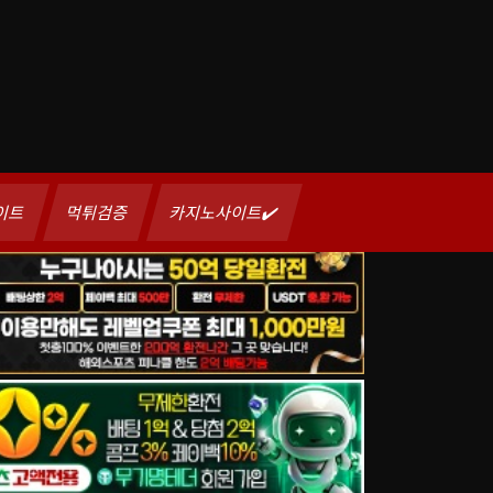
이트
먹튀검증
카지노사이트✔️