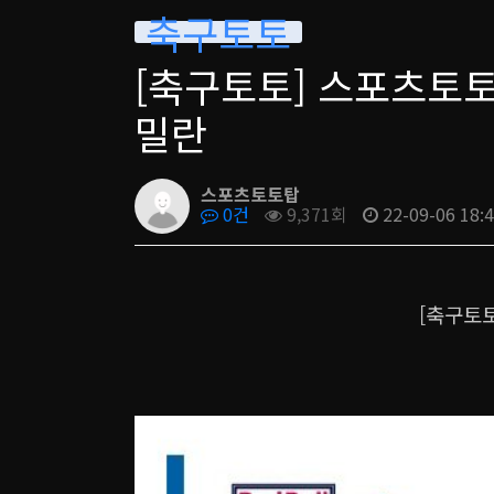
축구토토
[축구토토] 스포츠토토
밀란
스포츠토토탑
0건
9,371회
22-09-06 18:
[축구토토