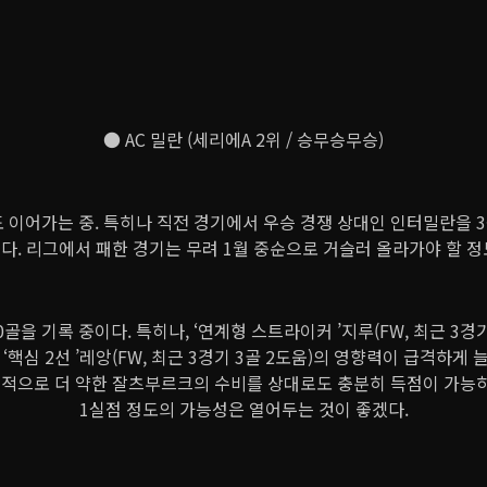
● AC 밀란 (세리에A 2위 / 승무승무승)
 이어가는 중. 특히나 직전 경기에서 우승 경쟁 상대인 인터밀란을 3
다. 리그에서 패한 경기는 무려 1월 중순으로 거슬러 올라가야 할 정
골을 기록 중이다. 특히나, ‘연계형 스트라이커 ’지루(FW, 최근 3
핵심 2선 ’레앙(FW, 최근 3경기 3골 2도움)의 영향력이 급격하
대적으로 더 약한 잘츠부르크의 수비를 상대로도 충분히 득점이 가능하
1실점 정도의 가능성은 열어두는 것이 좋겠다.