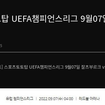
탑 UEFA챔피언스리그 9월07일
45
] 스포츠토토탑 UEFA챔피언스리그 9월07일 잘츠부르크 v