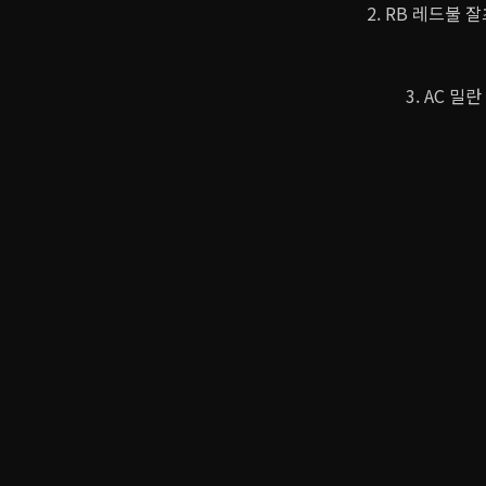
2. RB 레드불 잘
3. AC 밀