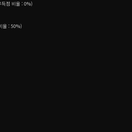
무득점 비율 : 0%)
율 : 50%)