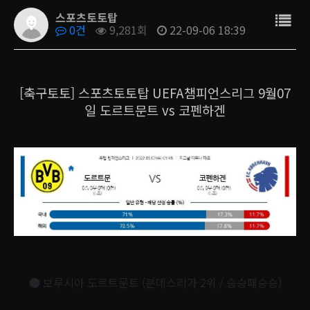
스포츠토토탑
0건
9,281회
22-09-06 18:39
[축구토토] 스포츠토토탑 UEFA챔피언스리그 9월07
일 도르트문트 vs 코펜하겐
● 보루시아 도르트문트 (분데스리가 2위 / 승승패승승)