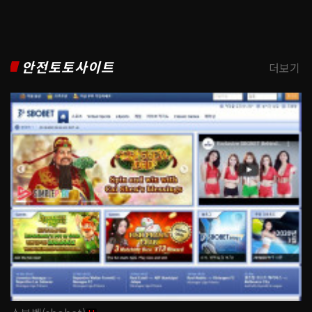
안전토토사이트
더보기