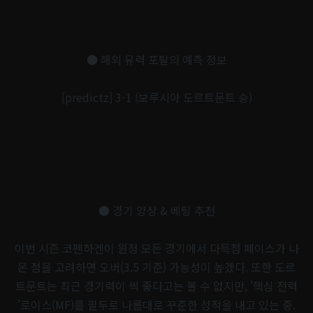
● 해외 유력 포탈의 예측 정보
[predictz] 3-1 (보루시아 도르트문트 승)
● 경기 양상 & 베팅 추천
이번 시즌 코펜하겐이 원정 모든 경기에서 다득점 페이스가 나
온 점을 고려하면 오버(3.5 기준) 가능성이 높겠다. 또한 도르
트문트는 최근 경기력이 썩 좋다고는 볼 수 없지만, ’핵심 전력
’로이스(MF)를 필두로 나름대로 꾸준한 성적을 내고 있는 중.