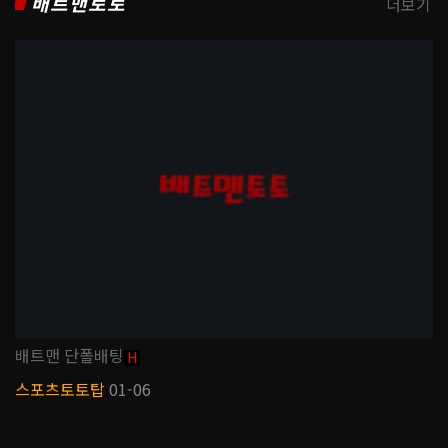
배트맨토토
더보기
배트맨 단폴배팅
H
스포츠토토탑
01-06