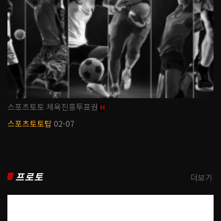
스포츠토토 체육진흥투표권
H
스포츠토토탑
02-07
프로토
더보기