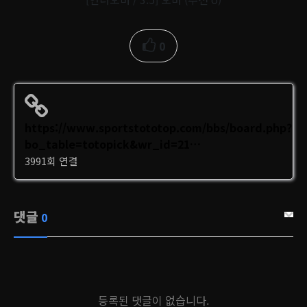
0
https://www.sportstototop.com/bbs/board.php?
bo_table=totopick&wr_id=21…
3991회 연결
댓글
0
등록된 댓글이 없습니다.