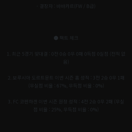
- 결장자 : 바바카르(FW / B급)
● 팩트 체크
1. 최근 5경기 맞대결 : 0전 0승 0무 0패 0득점 0실점 (전적 없
음)
2. 보루시아 도르트문트 이번 시즌 홈 성적 : 3전 2승 0무 1패
(무실점 비율 : 67%, 무득점 비율 : 0%)
3. FC 코펜하겐 이번 시즌 원정 성적 : 4전 2승 0무 2패 (무실
점 비율 : 25%, 무득점 비율 : 0%)