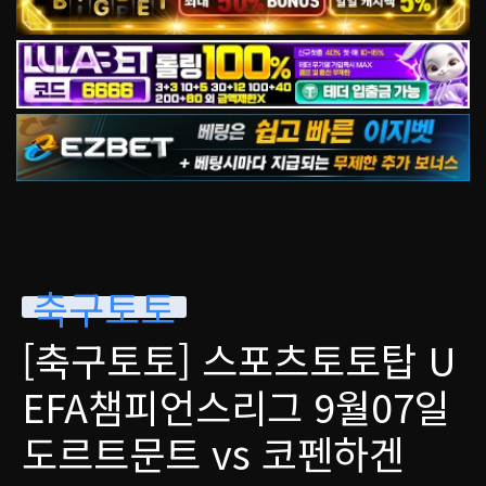
축구토토
[축구토토] 스포츠토토탑 U
EFA챔피언스리그 9월07일
도르트문트 vs 코펜하겐