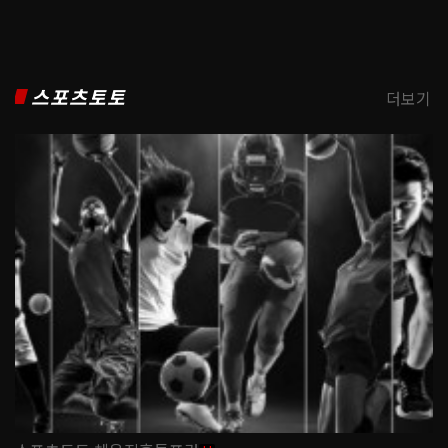
스포츠토토
더보기