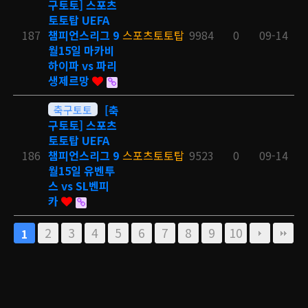
구토토] 스포츠
토토탑 UEFA
187
챔피언스리그 9
스포츠토토탑
9984
0
09-14
월15일 마카비
하이파 vs 파리
생제르망
축구토토
[축
구토토] 스포츠
토토탑 UEFA
186
챔피언스리그 9
스포츠토토탑
9523
0
09-14
월15일 유벤투
스 vs SL벤피
카
2
3
4
5
6
7
8
9
10
1