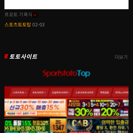
프로토 기록식
H
스포츠토토탑
02-03
토토사이트
더보기