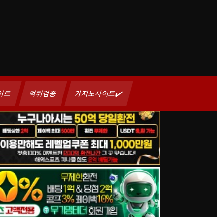
이트
먹튀검증
카지노사이트✔️