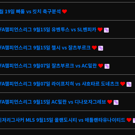
8월 19일 빠툼 vs 킷치 축구분석
FA챔피언스리그 9월15일 유벤투스 vs SL벤피카
FA챔피언스리그 9월15일 첼시 vs 잘츠부르크
FA챔피언스리그 9월07일 잘츠부르크 vs AC밀란
FA챔피언스리그 9월07일 라이프치히 vs 샤흐타르 도네츠크
FA챔피언스리그 9월15일 AC밀란 vs 디나모자그레브
이저리그사커 MLS 9월15일 올랜도시티 vs 애틀랜타유나이티드