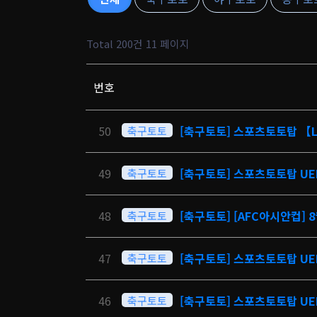
Total 200건
11 페이지
번호
50
축구토토
[축구토토] 스포츠토토탑 【L
49
축구토토
[축구토토] 스포츠토토탑 UE
48
축구토토
[축구토토] [AFC아시안컵] 
47
축구토토
[축구토토] 스포츠토토탑 U
46
축구토토
[축구토토] 스포츠토토탑 UE