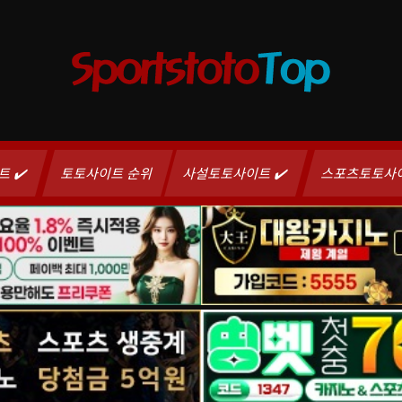
 ✔️
토토사이트 순위
사설토토사이트 ✔️
스포츠토토사