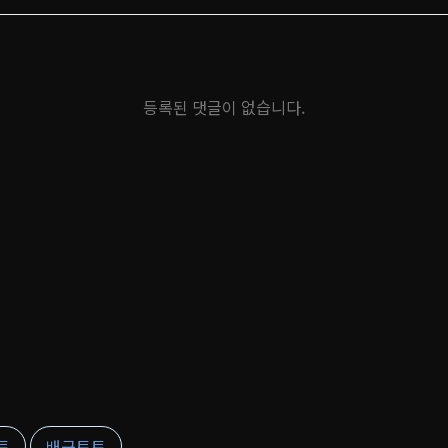
등록된 댓글이 없습니다.
토
배구토토