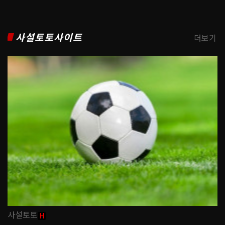
사설토토사이트
더보기
사설토토
H