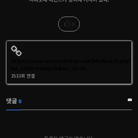
0
https://www.sportstototop.com/bbs/board.php?
bo_table=totopick&wr_id=20…
3533회 연결
댓글
0