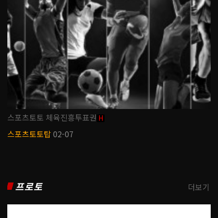
스포츠토토 체육진흥투표권
H
스포츠토토탑
02-07
프로토
더보기