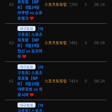
토토탑 【NP
63
스포츠토토탑
7293
0
08-24
B】 8월24일
라쿠텐 vs 소프
트뱅크
야구토토
[야
구토토] 스포츠
토토탑 【NP
62
스포츠토토탑
7401
0
08-24
B】 8월24일
한신 vs 요코하
마
야구토토
[야
구토토] 스포츠
토토탑【NP
61
스포츠토토탑
7414
0
08-24
B】 8월24일
야쿠르트 vs 히
로시마
야구토토
[야
구토토] 스포츠