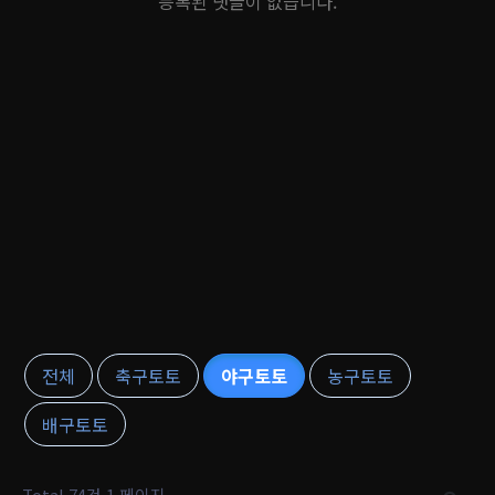
등록된 댓글이 없습니다.
전체
축구토토
야구토토
농구토토
배구토토
Total 74건
1 페이지