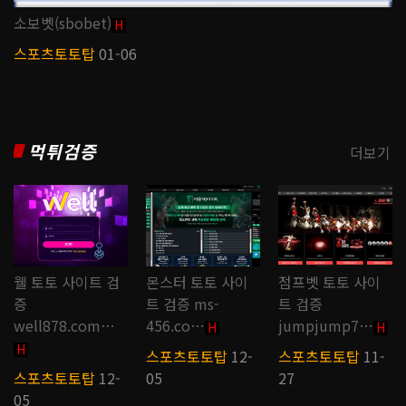
소보벳(sbobet)
H
스포츠토토탑
01-06
먹튀검증
더보기
웰 토토 사이트 검
몬스터 토토 사이
점프벳 토토 사이
증
트 검증 ms-
트 검증
well878.com…
456.co…
jumpjump7…
H
H
H
스포츠토토탑
12-
스포츠토토탑
11-
스포츠토토탑
12-
05
27
05