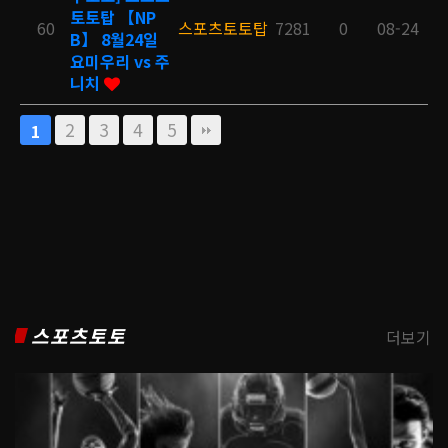
토토탑 【NP
60
스포츠토토탑
7281
0
08-24
B】 8월24일
요미우리 vs 주
니치
2
3
4
5
1
스포츠토토
더보기