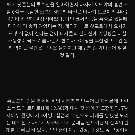
에서 닛폰햄의 투수진을 완파하면서 마사키 토모야의 홈런 포
함 6점을 득점한 소프트뱅크의 타선은 마사키 토모야의 4타수
4안타 활약이 결정적이었다. 다만 쿄세라돔을 홈으로 썼을때
타격이 영 좋지 않았다는 점, 게다가 바로 삿포로에서 오사카
로 휴식 없이 간다는 점이 타자들의 컨디션에 악영향을 미칠
가능성이 극도로 높다는게 변수다. 3이닝을 무실점으로 간신
히 막아낸 불펜은 구속은 둘째치고 제구를 좀 가다듬어야 할
것 같다.
홈런포의 힘을 앞세워 위닝 시리즈를 만들어낸 지바롯데 마린
스는 모리 료타로(1패 12.60)가 데뷔 첫 승에 재도전한다. 7일
세이부 원정에서 4이닝 7실점의 부진으로 패배를 당했던 모리
는 데뷔전과 다르게 제구에 크게 문제를 일으키면서 실력의 한
계를 드러낸 바 있다. 일단 홈이 아닌 원정, 그것도 돔 구장이라