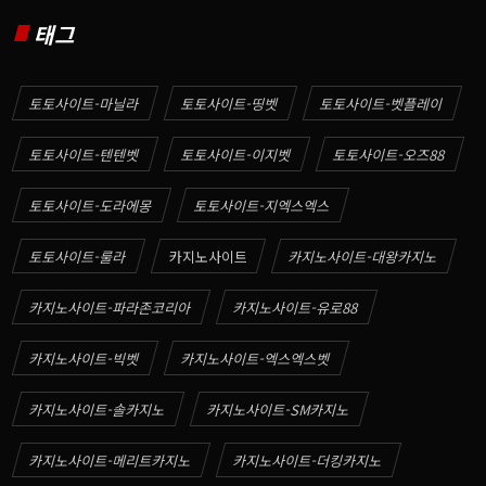
태그
토토사이트-마닐라
토토사이트-띵벳
토토사이트-벳플레이
토토사이트-텐텐벳
토토사이트-이지벳
토토사이트-오즈88
토토사이트-도라에몽
토토사이트-지엑스엑스
토토사이트-룰라
카지노사이트
카지노사이트-대왕카지노
카지노사이트-파라존코리아
카지노사이트-유로88
카지노사이트-빅벳
카지노사이트-엑스엑스벳
카지노사이트-솔카지노
카지노사이트-SM카지노
카지노사이트-메리트카지노
카지노사이트-더킹카지노