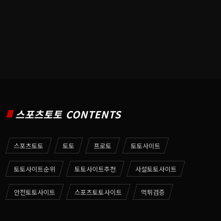
스포츠토토 CONTENTS
스포츠토토
토토
프로토
토토사이트
토토사이트순위
토토사이트추천
사설토토사이트
안전토토사이트
스포츠토토사이트
먹튀검증