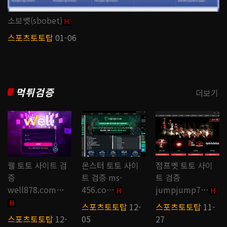
소보벳(sbobet)
H
스포츠토토탑
01-06
먹튀검증
더보기
웰 토토 사이트 검
몬스터 토토 사이
점프벳 토토 사이
증
트 검증 ms-
트 검증
well878.com…
456.co…
jumpjump7…
H
H
H
스포츠토토탑
12-
스포츠토토탑
11-
스포츠토토탑
12-
05
27