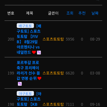
번호
제목
글쓴이
조회
추천
날짜
배구토토
[배
구토토] 스포츠
토토탑 【FIV
200
스포츠토토탑
5956
0
08-29
B】 8월29일
아르헨티나 vs
네덜란드
포르투갈 프로
축구 프리메이
199
라리가 선수 몸
스포츠토토탑
6620
0
03-08
값 연봉 순위
야구토토
[야
구토토] 스포츠
198
토토탑 【KB
스포츠토토탑
7111
0
09-16