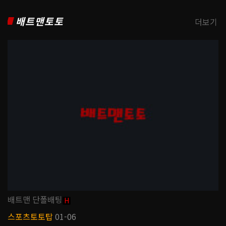
배트맨토토
더보기
배트맨 단폴배팅
H
스포츠토토탑
01-06