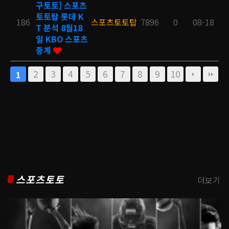
구토토] 스포츠
토토탑 롯데 K
186
스포츠토토탑
7896
0
08-18
T 분석 8월18
일 KBO 스포츠
중계
2
3
4
5
6
7
8
9
10
1
스포츠토토
더보기