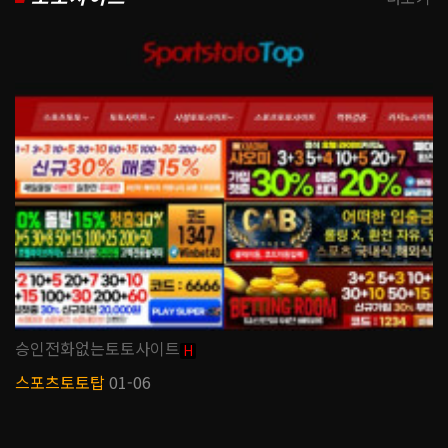
승인전화없는토토사이트
H
스포츠토토탑
01-06