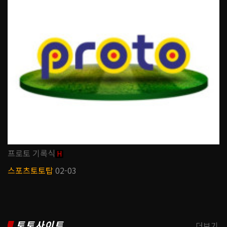
프로토 기록식
H
스포츠토토탑
02-03
토토사이트
더보기