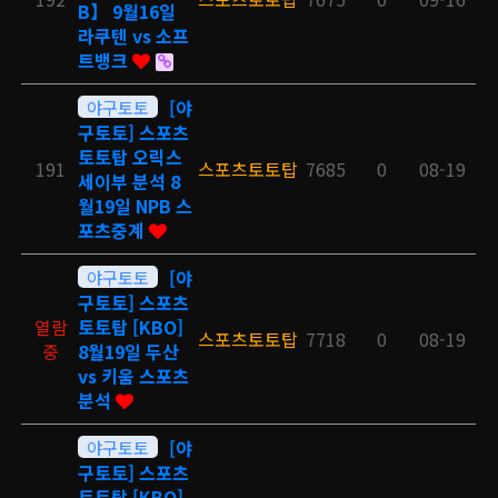
B】 9월16일
라쿠텐 vs 소프
트뱅크
야구토토
[야
구토토] 스포츠
토토탑 오릭스
191
스포츠토토탑
7685
0
08-19
세이부 분석 8
월19일 NPB 스
포츠중계
야구토토
[야
구토토] 스포츠
열람
토토탑 [KBO]
스포츠토토탑
7718
0
08-19
중
8월19일 두산
vs 키움 스포츠
분석
야구토토
[야
구토토] 스포츠
토토탑 [KBO]