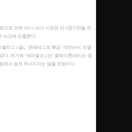
로 인해 2021-2022 시즌은 단 4경기만을 치
로 16강에 진출했다.
리그 2골), ‘몬테네그로 특급’ 데얀(FW, 조별
다. 여기에 ‘브라질산 2선’ 클레이톤(MF)도 중
정에서 쉽게 무너지지는 않을 전망이다.