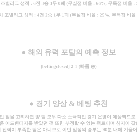
 조별리그 성적 : 6전 3승 3무 0패 (무실점 비율 : 66%, 무득점 비율 :
킷치 조별리그 성적 : 4전 2승 1무 1패 (무실점 비율 : 25%, 무득점 비율 :
● 해외 유력 포탈의 예측 정보
[bettingclosed] 2-1 (빠툼 승)
● 경기 양상 & 베팅 추천
 점을 고려하면 양 팀 모두 다소 소극적인 경기 운영이 예상되므로 언더
홈 어드밴티지를 받았던 것 또한 부정할 수 없는 팩트이며 심지어 같은
 전력이 부족한 팀은 아니므로 이번 일정의 승부는 90분 내에 기울어