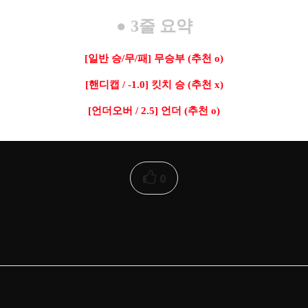
● 3줄 요약
[일반 승/무/패] 무승부 (추천 o)
[핸디캡 / -1.0] 킷치 승 (추천 x)
[언더오버 / 2.5] 언더 (추천 o)
0