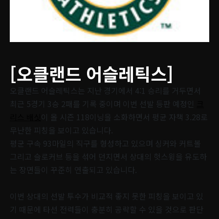
[오클랜드 어슬레틱스]
오클랜드 어슬레틱스는 지난 경기에서 4:1 승리를 거두면서
최근 5경기 3승 2패를 기록 중이며 이번 선발 등판 예정인
크
리스 배싯
이 올 시즌 118이닝을 소화하면서 평균 자책 3.28로
무난한 피칭을 보이고 있습니다.
평균 구속 93마일의 직구를 형성하고 있으며 싱커와 커트볼
그리고 슬로커브 등을 섞어 던지면서 상대의 헛스윙을 유도하
는 장면들이 꾸준히 연출되고 있습니다.
이번 상대의 선발 투수가 비교적 좋지 못한 피칭을 보이고 있
기 때문에 타선 전력들이 충분히 공략할 수 있을 것으로 판단