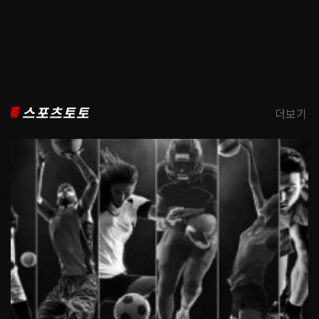
스포츠토토
더보기