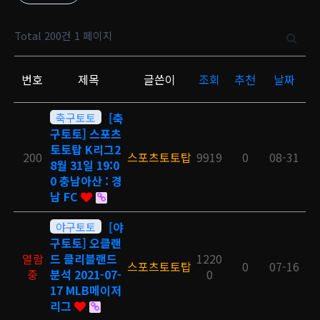
Total 200건
1 페이지
번호
제목
글쓴이
조회
추천
날짜
축구토토
[축
구토토] 스포츠
토토탑 K리그2
200
스포츠토토탑
9919
0
08-31
8월 31일 19:0
0 충남아산 : 경
남 FC
야구토토
[야
구토토] 오클랜
열람
드 클리블랜드
1220
스포츠토토탑
0
07-16
중
분석 2021-07-
0
17 MLB메이저
리그