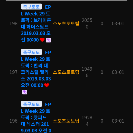
축구토토
EP
L Week 29 토
토픽 : 브라이튼
2055
198
스포츠토토탑
0
03-01
대 허더스필드
0
2019.03.03 오
전 00:00
축구토토
EP
L Week 29 토
토픽 : 번리 대
1949
197
크리스탈 팰리
스포츠토토탑
0
03-01
6
스 2019.03.03
오전 00:00
축구토토
EP
L Week 29 토
토픽 : 왓퍼드
1928
196
스포츠토토탑
0
03-01
대 레스터 201
4
9.03.03 오전 0