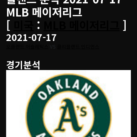
MLB 메이저리그
[
미국
:
MLB 메이저리그
]
2021-07-17
오클랜드 어슬레틱스
VS
클리블랜드 인디언스
경기분석