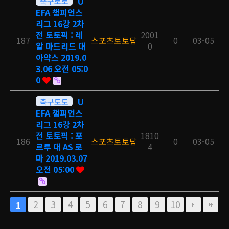
축구토토
U
EFA 챔피언스
리그 16강 2차
전 토토픽 : 레
2001
187
스포츠토토탑
0
03-05
알 마드리드 대
0
아약스 2019.0
3.06 오전 05:0
0
축구토토
U
EFA 챔피언스
리그 16강 2차
전 토토픽 : 포
1810
186
스포츠토토탑
0
03-05
르투 대 AS 로
4
마 2019.03.07
오전 05:00
2
3
4
5
6
7
8
9
10
1