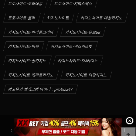
토토사이트-도라에몽
토토사이트-지엑스엑스
토토사이트-룰라
카지노사이트
카지노사이트-대왕카지노
카지노사이트-파라존코리아
카지노사이트-유로88
카지노사이트-빅벳
카지노사이트-엑스엑스벳
카지노사이트-솔카지노
카지노사이트-SM카지노
카지노사이트-메리트카지노
카지노사이트-더킹카지노
광고문의 텔레그램 아이디 : probiz247
Copyright © sportstototop.com All rights reserved