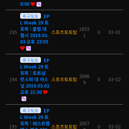
0:00
축구토토
EP
L Week 29 토
토픽 : 풀럼 대
1855
195
스포츠토토탑
0
03-01
첼시 2019.03.
1
03 오후 23:05
축구토토
EP
L Week 29 토
토픽 : 토트넘
2096
194
핫스퍼 대 아스
스포츠토토탑
0
03-02
9
널 2019.03.02
오후 21:30
축구토토
EP
L Week 29 토
토픽 : 웨스트햄
2007
193
스포츠토토탑
0
03-02