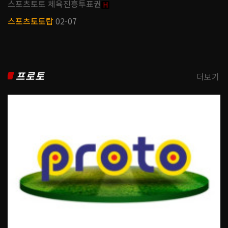
스포츠토토 체육진흥투표권
H
스포츠토토탑
02-07
프로토
더보기