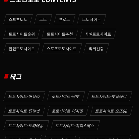
스포츠토토
토토
프로토
토토사이트
토토사이트순위
토토사이트추천
사설토토사이트
안전토토사이트
스포츠토토사이트
먹튀검증
태그
토토사이트-마닐라
토토사이트-띵벳
토토사이트-벳플레이
토토사이트-텐텐벳
토토사이트-이지벳
토토사이트-오즈88
토토사이트-도라에몽
토토사이트-지엑스엑스