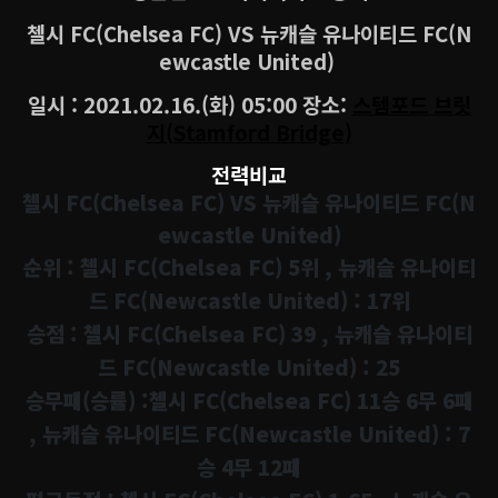
첼시 FC(Chelsea FC) VS 뉴캐슬 유나이티드 FC(N
ewcastle United)
일시 : 2021.02.16.(화) 05:00 장소:
스템포드 브릿
지(Stamford Bridge)
전력비교
첼시 FC(Chelsea FC) VS 뉴캐슬 유나이티드 FC(N
ewcastle United)
순위 : 첼시 FC(Chelsea FC) 5위 , 뉴캐슬 유나이티
드 FC(Newcastle United) : 17위
승점 : 첼시 FC(Chelsea FC) 39 , 뉴캐슬 유나이티
드 FC(Newcastle United) : 25
승무패(승률) :첼시 FC(Chelsea FC) 11승 6무 6패
, 뉴캐슬 유나이티드 FC(Newcastle United) : 7
승 4무 12패