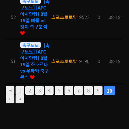
축구토토
[축
구토토] [AFC
아시안컵] 8월
52
스포츠토토탑
9522
0
08-19
19일 빠툼 vs
킷치 축구분석
축구토토
[축
구토토] [AFC
아시안컵] 8월
51
스포츠토토탑
9190
0
08-19
19일 조호르다
vs 우라와 축구
분석
1
2
3
4
5
6
7
8
9
10