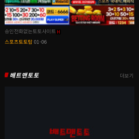
승인전화없는토토사이트
H
스포츠토토탑
01-06
배트맨토토
더보기