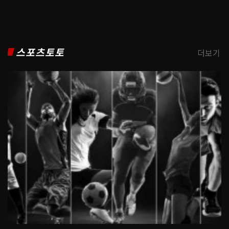
스포츠토토
더보기