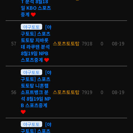
T 분석 8월18
일 KBO 스포츠
중계
야구토토
[야
구토토] 스포츠
토토탑 지바롯
57
스포츠토토탑
7918
0
08-19
데 라쿠텐 분석
8월19일 NPB
스포츠중계
야구토토
[야
구토토] 스포츠
토토탑 니혼햄
56
소프트뱅크 분
스포츠토토탑
7919
0
08-19
석 8월19일 NP
B 스포츠중계
야구토토
[야
구토토] 스포츠