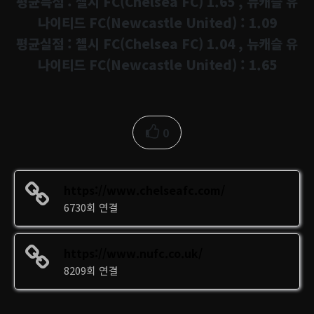
평균득점 : 첼시 FC(Chelsea FC) 1.65 , 뉴캐슬 유
나이티드 FC(Newcastle United) : 1.09
평균실점 : 첼시 FC(Chelsea FC) 1.04 , 뉴캐슬 유
나이티드 FC(Newcastle United) : 1.65
0
https://www.chelseafc.com/
6730회 연결
https://www.nufc.co.uk/
8209회 연결