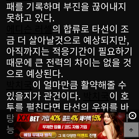
패를 기록하며 부진을 끊어내지
못하고 있다.
에디슨 러셀
의 합류로 타선이 조
금 더 살아날것으로 예상되지만,
아직까지는 적응기간이 필요하기
때문에 큰 전력의 차이는 없을 것
으로 예상된다.
박치국
이 얼마만큼 활약해줄 수
있을지가 관건이다.
박치국
이 호
투를 펼친다면 타선의 우위를 바
탕으로
두산 베어스
이 승리할 가
능성이 조금 더 높아 보인다.