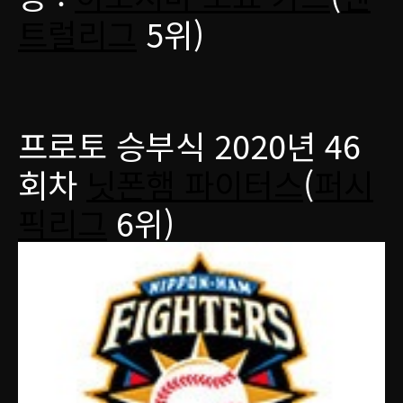
트럴리그
5위)
프로토 승부식 2020년 46
회차
닛폰햄 파이터스
(
퍼시
픽리그
6위)