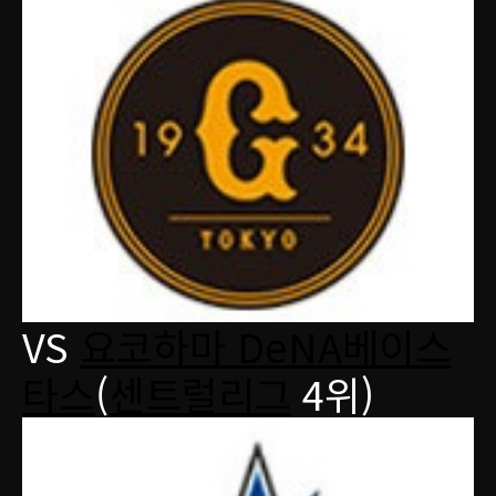
VS
요코하마 DeNA베이스
타스
(
센트럴리그
4위)