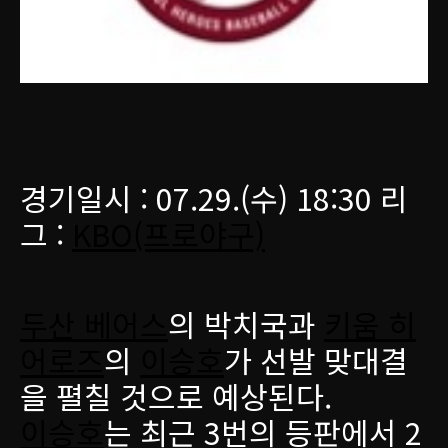
경기일시 : 07.29.(수) 18:30 리
그 :
KBO(프로야구)
두산 베어스
의 박치국과
키움 히
어로즈
의
이승호
가 선발 맞대결
을 펼칠 것으로 예상된다.
이승호
는 최근 3번의 등판에서 2