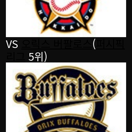
VS
오릭스 버팔로스
(
퍼시픽
리그
5위)