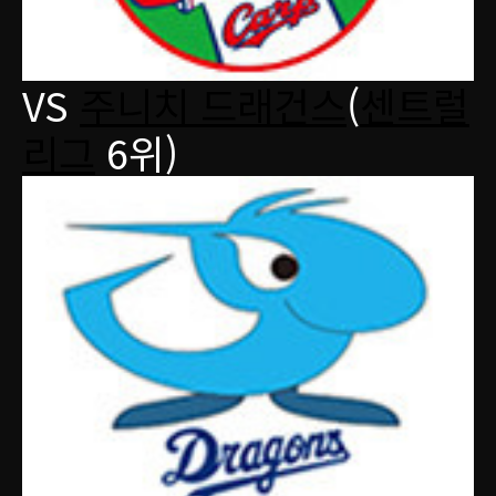
VS
주니치 드래건스
(
센트럴
리그
6위)