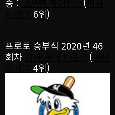
승 :
닛폰햄 파이터스
(
퍼시
픽리그
6위)
프로토 승부식 2020년 46
회차
지바 롯데 마린스
(
퍼시
픽리그
4위)