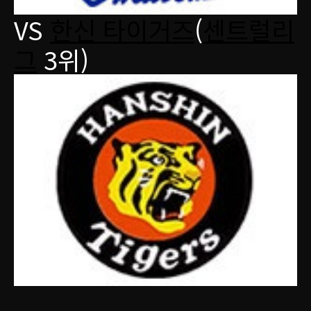
VS
한신 타이거즈
(
센트럴리
그
3위)