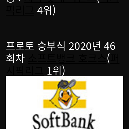
픽리그
4위)
프로토 승부식 2020년 46
회차
소프트뱅크 호크스
(
퍼
시픽리그
1위)