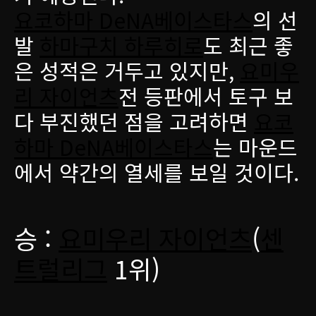
요코하마 DeNA베이스타스
의 선
발
하마구치 하루히로
도 최근 좋
은 성적은 거두고 있지만,
요미우
리 자이언츠
전 등판에서 토구 보
다 부진했던 점을 고려하면
요코
하마 DeNA베이스타스
는 마운드
에서 약간의 열세를 보일 것이다.
승 :
요미우리 자이언츠
(
센
트럴리그
1위)