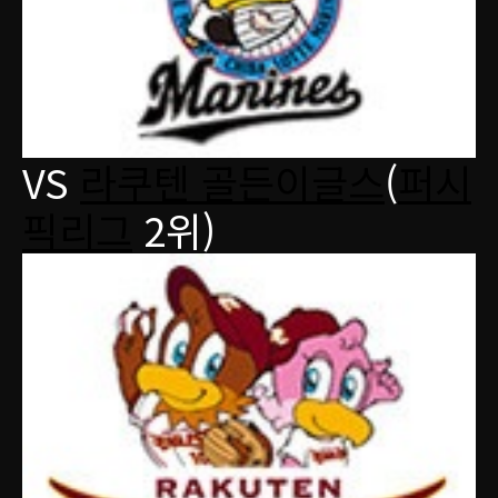
VS
라쿠텐 골든이글스
(
퍼시
픽리그
2위)