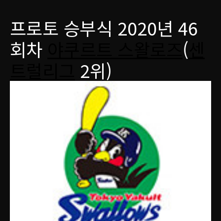
프로토 승부식 2020년 46
회차
야쿠르트 스왈로즈
(
센
트럴리그
2위)