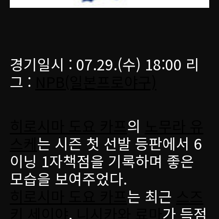
경기일시 : 07.29.(수) 18:00 리
그 :
NPB(일본프로야구)
히로시마 도요 카프
의
노무라 유
스케
는 시즌 첫 선발 등판에서 6
이닝 1자책점을 기록하며 좋은
모습을 보여주었다.
히로시마 도요 카프
는 최근
스즈
키 세이야
,
니시카와 료마
가 득점