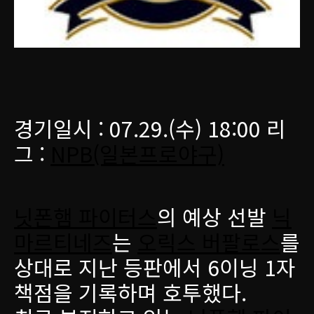
경기일시 : 07.29.(수) 18:00 리
그 :
NPB(일본프로야구)
닛폰햄 파이터스
의 예상 선발
닉
마르티네즈
는
오릭스 버팔로스
를
상대로 지난 등판에서 6이닝 1자
책점을 기록하며 호투했다.