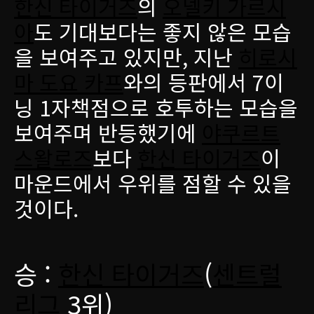
한신 타이거즈
의
오넬키 가르시
아
도 기대보다는 좋지 않은 모습
을 보여주고 있지만, 지난
히로시
마 도요 카프
와의 등판에서 7이
닝 1자책점으로 호투하는 모습을
보여주며 반등했기에
야쿠르트
스왈로즈
보다
한신 타이거즈
이
마운드에서 우위를 점할 수 있을
것이다.
승 :
한신 타이거즈
(
센트럴
리그
3위)