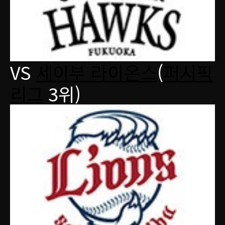
VS
세이부 라이온스
(
퍼시픽
리그
3위)