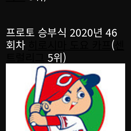
프로토 승부식 2020년 46
회차
히로시마 도요 카프
(
센
트럴리그
5위)