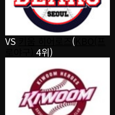
VS
키움 히어로즈
(
KBO(프
로야구)
4위)