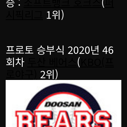
승 :
소프트뱅크 호크스
(
퍼
시픽리그
1위)
프로토 승부식 2020년 46
회차
두산 베어스
(
KBO(프
로야구)
2위)