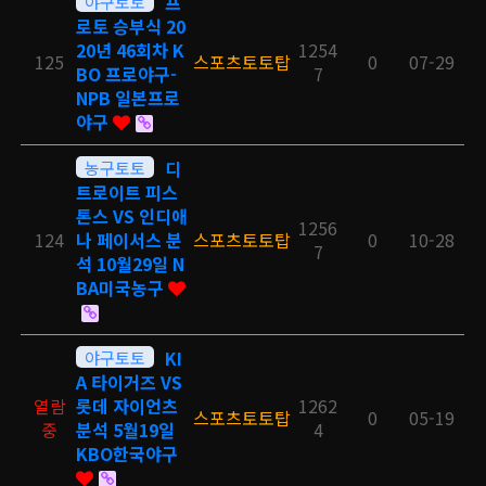
야구토토
프
로토 승부식 20
20년 46회차 K
1254
125
스포츠토토탑
0
07-29
BO 프로야구-
7
NPB 일본프로
야구
농구토토
디
트로이트 피스
톤스 VS 인디애
1256
124
나 페이서스 분
스포츠토토탑
0
10-28
7
석 10월29일 N
BA미국농구
야구토토
KI
A 타이거즈 VS
열람
롯데 자이언츠
1262
스포츠토토탑
0
05-19
중
분석 5월19일
4
KBO한국야구