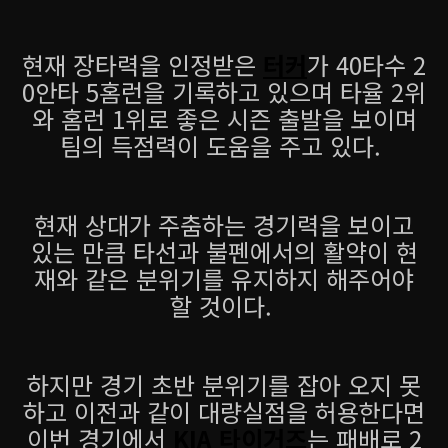
현재 장타력을 인정받은
터커
가 40타수 2
0안타 5홈런을 기록하고 있으며 타율 2위
와 홈런 1위로 좋은 시즌 출발을 보이며
팀의 득점력이 도움을 주고 있다.
현재 상대가 주춤하는 경기력을 보이고
있는 만큼 타선과 불펜에서의 활약이 현
재와 같은 분위기를 유지하지 해주어야
할 것이다.
하지만 경기 초반 분위기를 잡아 오지 못
하고 이전과 같이 대량실점을 허용한다면
이번 경기에서
KIA 타이거즈
는 패배로 2