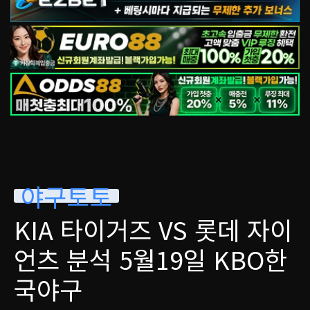
야구토토
KIA 타이거즈 VS 롯데 자이
언츠 분석 5월19일 KBO한
국야구