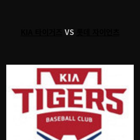
KIA 타이거즈
VS
롯데 자이언츠