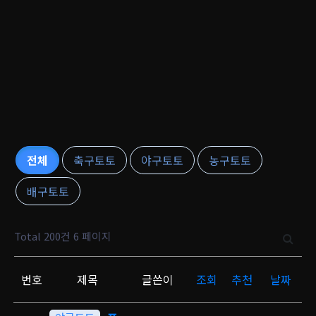
전체
축구토토
야구토토
농구토토
배구토토
Total 200건
6 페이지
번호
제목
글쓴이
조회
추천
날짜