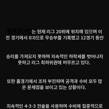
툴루즈 FC
는 현재 리그 20위에 위치해 있으며 이
전 경기에서 0:0으로 무승부를 기록했고 12경기 동안
승리를 가져오지 못하며 지속적인 하락세를 벗어나지
못하고 리그 최하위권에 머무르고 있다.
또한 홈경기에서 조차 부진하며 공격과 수비 모두 많
은 문제점을 보이고 있는 상황이다.
지속적인 4-3-3 전술을 사용하며 수비에 집중적으로