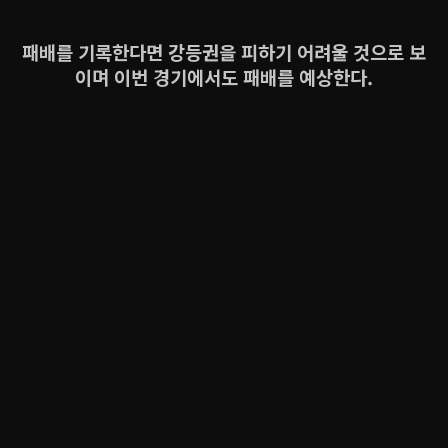
패배를 기록한다면 강등권을 피하기 어려울 것으로 보
이며 이번 경기에서도 패배를 예상한다.