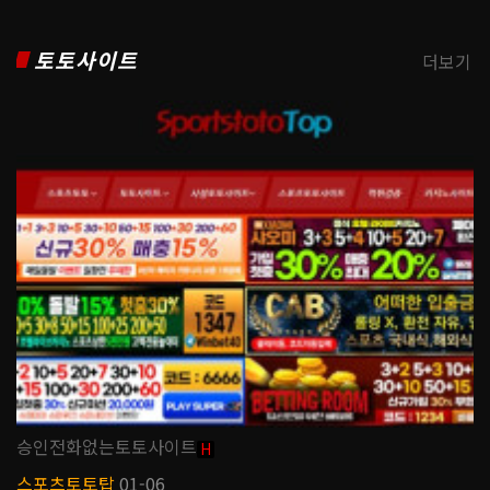
토토사이트
더보기
승인전화없는토토사이트
H
스포츠토토탑
01-06