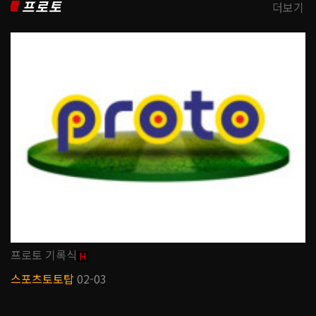
프로토
더보기
프로토 기록식
H
스포츠토토탑
02-03