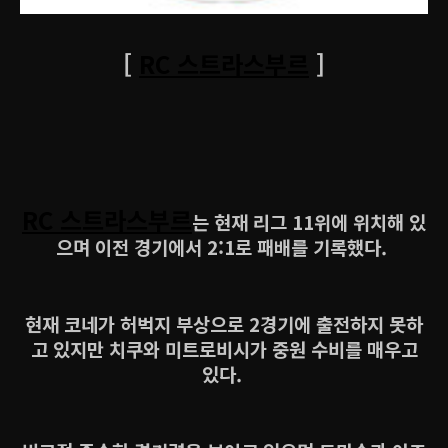
[
RC 스트라스부르
]
RC 스트라스부르
는 현재 리그 11위에 위치해 있
으며 이전 경기에서 2:1로 패배를 기록했다.
현재 코네가 허벅지 부상으로 2경기에 출전하지 못하
고 있지만 치쿠와 미트로비시가 중원 수비를 매우고
있다.