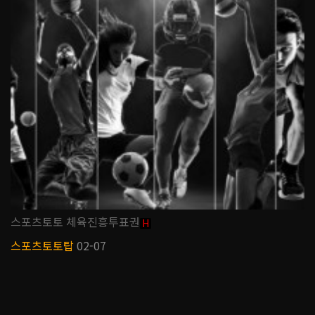
스포츠토토 체육진흥투표권
H
스포츠토토탑
02-07