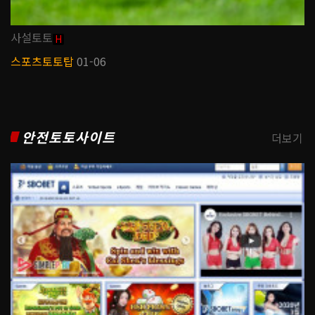
사설토토
H
스포츠토토탑
01-06
안전토토사이트
더보기