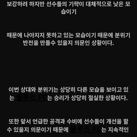
보강하려 하지만 선수들의 기략이 대체적으로 낮은 모
습이기
때문에 나아지지 못하고 있는 모습이기 때문에 분위기
반전을 만들수 있을지 의문인 상황이다.
이번 상대와 분위기는 상당히 다른 모습을 보이고 있
툴루즈 FC
는
는 승리가 상당히 절실한 상황이다.
또한 앞서 언급한 공격과 수비에 선수들이 개선을 할
툴루즈 FC
수 있을지 의문이기 때문에
는 지속적인