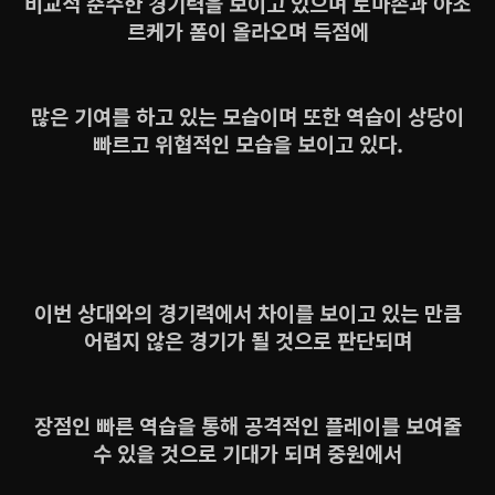
비교적 준수한 경기력을 보이고 있으며 토마손과 아조
르케가 폼이 올라오며 득점에
많은 기여를 하고 있는 모습이며 또한 역습이 상당이
빠르고 위협적인 모습을 보이고 있다.
이번 상대와의 경기력에서 차이를 보이고 있는 만큼
어렵지 않은 경기가 될 것으로 판단되며
장점인 빠른 역습을 통해 공격적인 플레이를 보여줄
수 있을 것으로 기대가 되며 중원에서