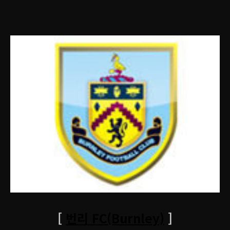
[
번리 FC(Burnley)
]