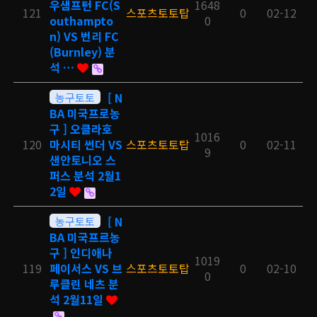
우샘프턴 FC(S
1648
121
스포츠토토탑
0
02-12
outhampto
0
n) VS 번리 FC
(Burnley) 분
석 …
농구토토
[ N
BA 미국프로농
구 ] 오클라호
1016
120
마시티 썬더 VS
스포츠토토탑
0
02-11
9
샌안토니오 스
퍼스 분석 2월1
2일
농구토토
[ N
BA 미국프르농
구 ] 인디애나
1019
119
페이서스 VS 브
스포츠토토탑
0
02-10
0
루클린 네츠 분
석 2월11일