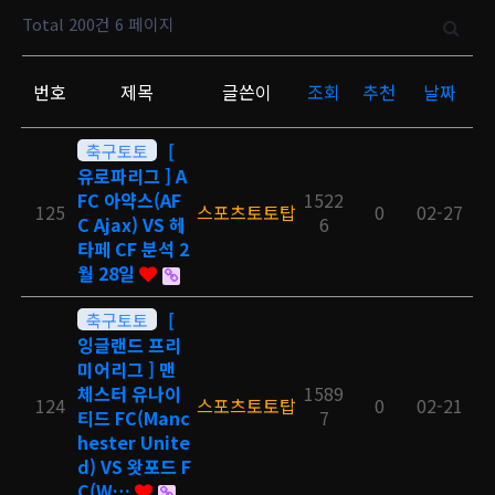
Total 200건
6 페이지
번호
제목
글쓴이
조회
추천
날짜
축구토토
[
유로파리그 ] A
FC 아약스(AF
1522
125
스포츠토토탑
0
02-27
C Ajax) VS 헤
6
타페 CF 분석 2
월 28일
축구토토
[
잉글랜드 프리
미어리그 ] 맨
체스터 유나이
1589
124
스포츠토토탑
0
02-21
티드 FC(Manc
7
hester Unite
d) VS 왓포드 F
C(W…