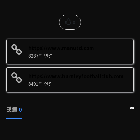
0
https://www.manutd.com
8287회 연결
https://www.burnleyfootballclub.com
8491회 연결
댓글
0