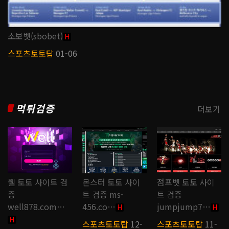
소보벳(sbobet)
H
스포츠토토탑
01-06
먹튀검증
더보기
웰 토토 사이트 검
몬스터 토토 사이
점프벳 토토 사이
증
트 검증 ms-
트 검증
well878.com…
456.co…
jumpjump7…
H
H
H
스포츠토토탑
12-
스포츠토토탑
11-