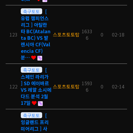
축구토토
[
유럽 챔피언스
리그 ] 아탈란
타 BC(Atalan
1633
123
스포츠토토탑
0
02-18
ta BC) VS 발
6
렌시아 CF(Val
encia CF)
분…
축구토토
[
스페인 라리가
] SD 에이바르
1593
122
스포츠토토탑
0
02-14
VS 레알 소시에
6
다드 분석 2월
17일
축구토토
[
잉글랜드 프리
미어리그 ] 사