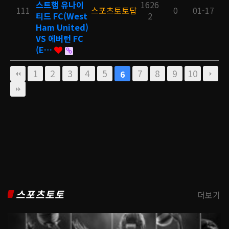
스트햄 유나이
1626
111
스포츠토토탑
0
01-17
티드 FC(West
2
Ham United)
VS 에버턴 FC
(E…
1
2
3
4
5
7
8
9
10
6
스포츠토토
더보기