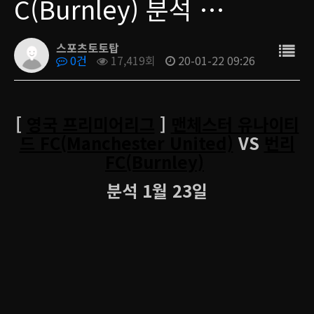
C(Burnley) 분석 …
스포츠토토탑
0건
17,419회
20-01-22 09:26
[
영국 프리미어리그
]
맨체스터 유나이티
드 FC(Manchester United)
VS
번리
FC(Burnley)
분석 1월 23일