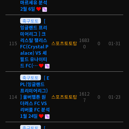
마르세유 분석
2월 6일
축구토토
[
잉글랜드 프리
미어리그 ] 크
리스탈 팰리스
1683
115
스포츠토토탑
0
01-31
FC(Crystal P
0
alace) VS 셰
필드 유나이티
드 FC(…
축구토토
[ E
PL(잉글랜드
프리미어리그)
1612
114
] 울버햄튼 원
스포츠토토탑
0
01-23
7
더러스 FC VS
리버풀 FC 분석
1월 24일
축구토토
[