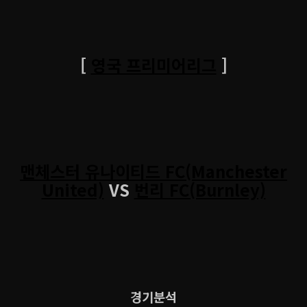
[
영국 프리미어리그
]
맨체스터 유나이티드 FC(Manchester
United)
VS
번리 FC(Burnley)
경기분석