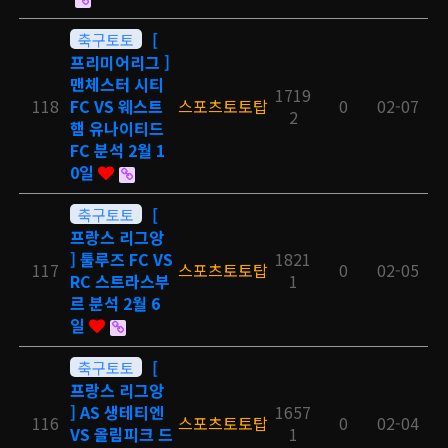
축구토토
[
프리미어리그 ]
맨체스터 시티
1719
118
FC VS 웨스트
스포츠토토탑
0
02-07
2
햄 유나이티드
FC 분석 2월 1
0일
축구토토
[
프랑스 리그앙
] 툴루즈 FC VS
1821
117
스포츠토토탑
0
02-05
RC 스트라스부
1
르 분석 2월 6
일
축구토토
[
프랑스 리그앙
] AS 생테티엔
1657
116
스포츠토토탑
0
02-04
VS 올림피크 드
1