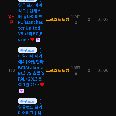
영국 프리미어
리그 ] 맨체스
열람
터 유나이티드
1742
스포츠토토탑
0
01-22
중
FC(Manches
0
ter United)
VS 번리 FC(B
urn…
축구토토
[
이탈리아 세리
에A ] 아탈란타
BC(Atalanta
1583
112
스포츠토토탑
0
01-20
BC) VS 스팔(S
8
PAL) 2013 분
석 1월 21…
축구토토
[
잉글랜드 프리
미어리그 ] 웨