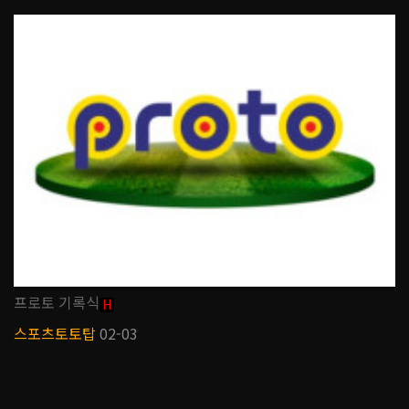
프로토 기록식
H
스포츠토토탑
02-03