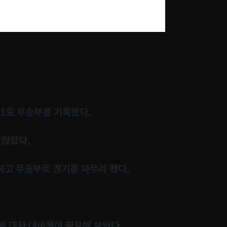
:1로 무승부를 기록했다.
 않았다.
고 무승부로 경기를 마무리 했다.
에 대한 대비책이 필요해 보인다.