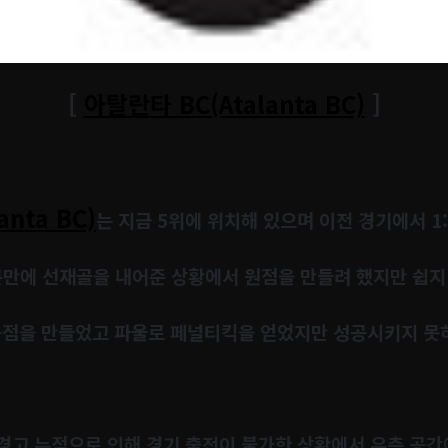
[
아탈란타 BC(Atalanta BC)
]
nta BC)
는 지금 5위에 위치해 있으며 이전 경기에서 1
분만에 선재골을 내어준 상황에서 원점을 만들려 했지만 쉽지
동점을 만들었고 파울로 페널티킥을 얻었지만 성공시키지 못하
경고 누적으로 인해 경기 출전이 불가한 상황에서 우측 공간