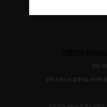
아탈란타 BC(Atala
전반 4
후반 호센스의 집중력을 보이며 
현재 핵심 수비수인 하트보어가 