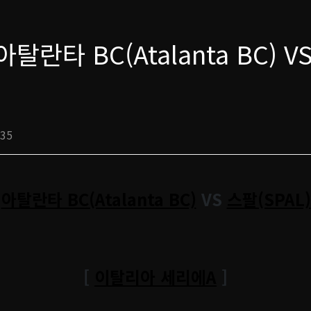
탈란타 BC(Atalanta BC) VS
:35
]
아탈란타 BC(Atalanta BC)
VS
스팔(SPAL)
[
이탈리아 세리에A
]