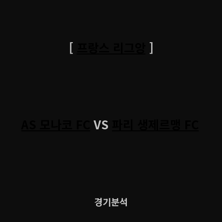
[
프랑스 리그앙
]
AS 모나코 FC
VS
파리 생제르맹 FC
경기분석