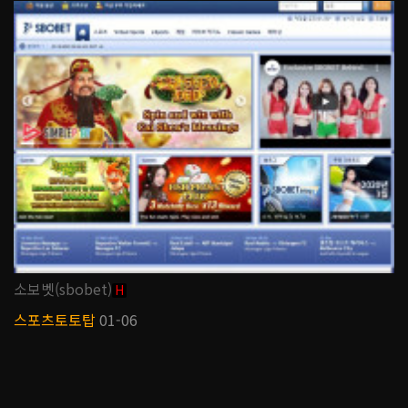
소보벳(sbobet)
H
스포츠토토탑
01-06