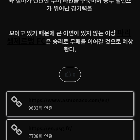
와 실바가 탄탄한 수비 라인을 구축하며 공수 밸런스
가 뛰어난 경기력을
파리
보이고 있기 때문에 큰 이변이 있지 않는 이상
생제르맹 FC
은 승리로 무패를 이어갈 것으로 예상
한다.
0
https://www.asmonaco.com/en/
9683회 연결
https://en.psg.fr/
7788회 연결