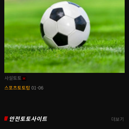
사설토토
H
스포츠토토탑
01-06
안전토토사이트
더보기