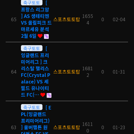
축구토토
[
프랑스 리그앙
] AS 생테티엔
1655
65
스포츠토토탑
0
02-04
VS 올림피크 드
4
마르세유 분석
2월 6일
축구토토
[
잉글랜드 프리
미어리그 ] 크
리스탈 팰리스
1681
64
스포츠토토탑
0
01-31
FC(Crystal P
2
alace) VS 셰
필드 유나이티
드 FC(…
축구토토
[ E
PL(잉글랜드
프리미어리그)
1611
63
] 울버햄튼 원
스포츠토토탑
0
01-23
0
더러스 FC VS