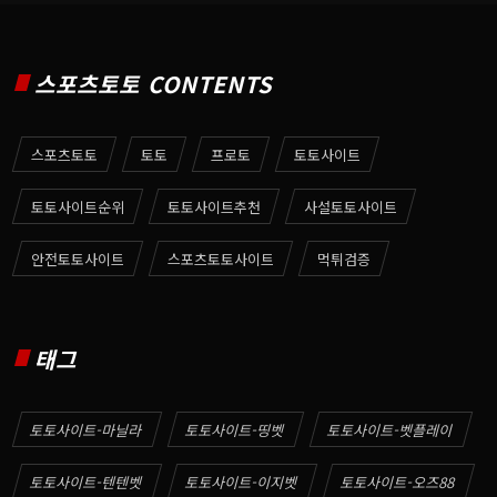
스포츠토토 CONTENTS
스포츠토토
토토
프로토
토토사이트
토토사이트순위
토토사이트추천
사설토토사이트
안전토토사이트
스포츠토토사이트
먹튀검증
태그
토토사이트-마닐라
토토사이트-띵벳
토토사이트-벳플레이
토토사이트-텐텐벳
토토사이트-이지벳
토토사이트-오즈88