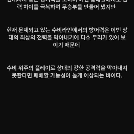
력 차이를 극복하며 무승부를 만들어 냈지만
현재 문제되고 있는 수비라인에서의 방어력은 이번 상
대의 최상의 전력을 막아내기에 다소 무리가 있어 보
이기 때문에
수비 위주의 플레이로 상대의 강한 공격력을 막아내지
못한다면 패배할 가능성이 높게 예상되는 바이다.