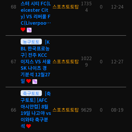
스터 시티 FC(L
1735
68
스포츠토토탑
0
12-24
eicester Cit
4
y) VS 리버풀 F
C(Liverpoo…
농구토토
[K
BL 한국프로농
구] 전주 KCC
1022
67
이지스 VS 서울
스포츠토토탑
0
12-27
9
SK 나이츠 경
기분석 12월27
일
축구토토
[축
구토토] [AFC
아시안컵] 8월
66
스포츠토토탑
9629
0
08-19
19일 나고야 vs
이와타 축구분
석