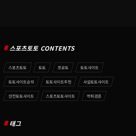
스포츠토토 CONTENTS
스포츠토토
토토
프로토
토토사이트
토토사이트순위
토토사이트추천
사설토토사이트
안전토토사이트
스포츠토토사이트
먹튀검증
태그