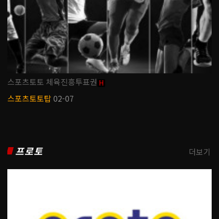
스포츠토토 체육진흥투표권
H
스포츠토토탑
02-07
프로토
더보기