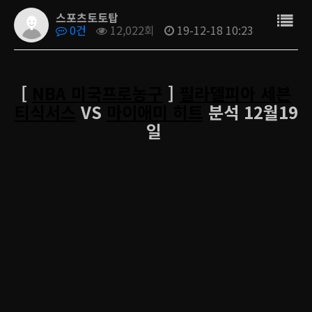
스포츠토토탑
0건
12,022회
19-12-18 10:23
[
NBA 미국프로농구
]
필라델피아 세븐
티식서스
VS
마이애미 히트
분석 12월19
일