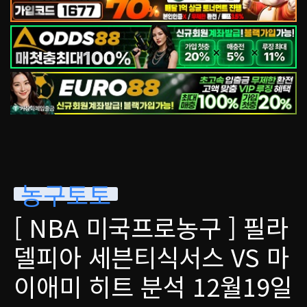
농구토토
[ NBA 미국프로농구 ] 필라
델피아 세븐티식서스 VS 마
이애미 히트 분석 12월19일