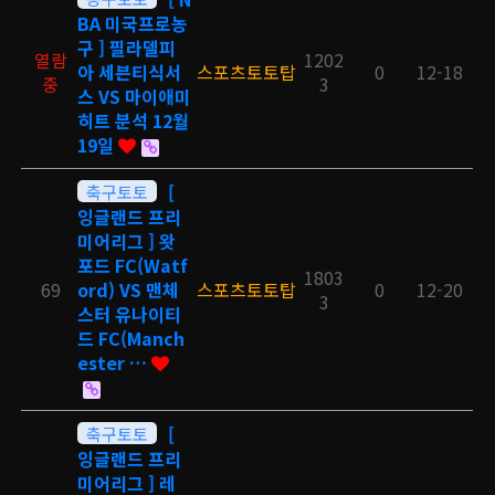
BA 미국프로농
구 ] 필라델피
열람
1202
아 세븐티식서
스포츠토토탑
0
12-18
중
3
스 VS 마이애미
히트 분석 12월
19일
축구토토
[
잉글랜드 프리
미어리그 ] 왓
포드 FC(Watf
1803
69
ord) VS 맨체
스포츠토토탑
0
12-20
3
스터 유나이티
드 FC(Manch
ester …
축구토토
[
잉글랜드 프리
미어리그 ] 레