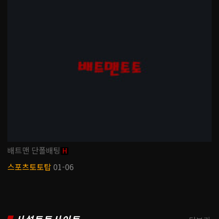
배트맨 단폴배팅
H
스포츠토토탑
01-06