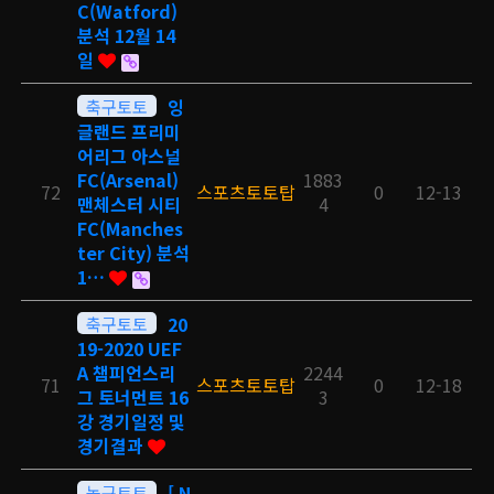
C(Watford)
분석 12월 14
일
축구토토
잉
글랜드 프리미
어리그 아스널
FC(Arsenal)
1883
72
스포츠토토탑
0
12-13
맨체스터 시티
4
FC(Manches
ter City) 분석
1…
축구토토
20
19-2020 UEF
A 챔피언스리
2244
71
스포츠토토탑
0
12-18
그 토너먼트 16
3
강 경기일정 및
경기결과
농구토토
[ N