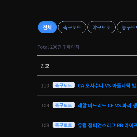
전체
축구토토
야구토토
농구토
Total 200건
7 페이지
번호
110
축구토토
CA 오사수나 VS 아틀레틱 빌
109
축구토토
레알 마드리드 CF VS 파리 
108
축구토토
유럽 챔피언스리그 RB 라이프치히(