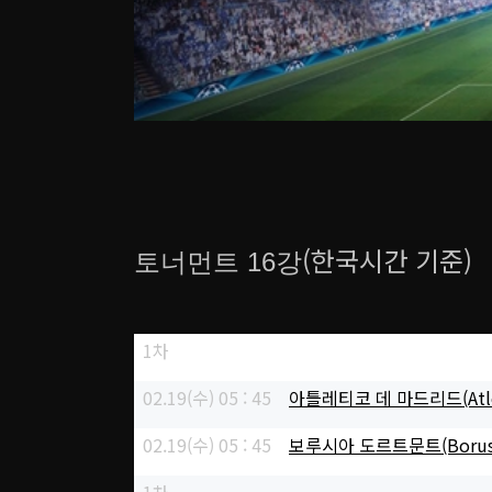
(한국시간 기준)
토너먼트 16강
1차
02.19(수) 05 : 45
아틀레티코 데 마드리드(Atléti
02.19(수) 05 : 45
보루시아 도르트문트(Borussi
1차