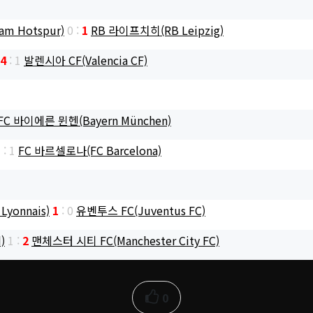
 Hotspur)​
0 :
1
RB 라이프치히(RB Leipzig)
4
: 1
발렌시아 CF(Valencia CF)
FC 바이에른 뮌헨(Bayern München)
 : 1
FC 바르셀로나(FC Barcelona)
yonnais)
1
: 0
유벤투스 FC(Juventus FC)
)
1 :
2
맨체스터 시티 FC(Manchester City FC)
0