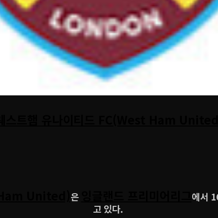
웨스트햄 유나이티드 FC(West Ham United
am United)
잉글랜드 프리미어리그
은
에서 1
고 있다.