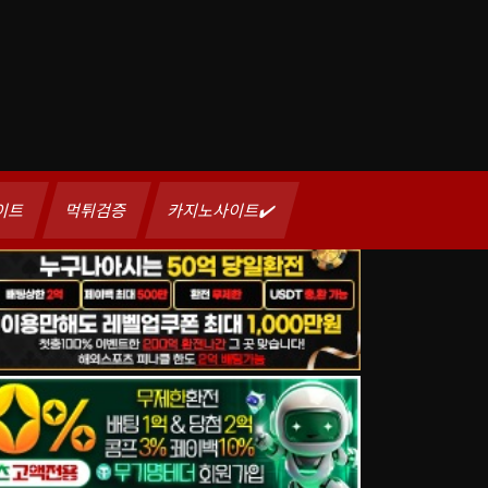
이트
먹튀검증
카지노사이트✔️