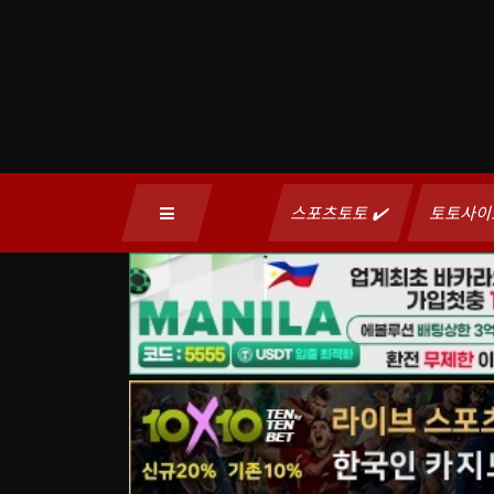
스포츠토토 ✔️
토토사이트