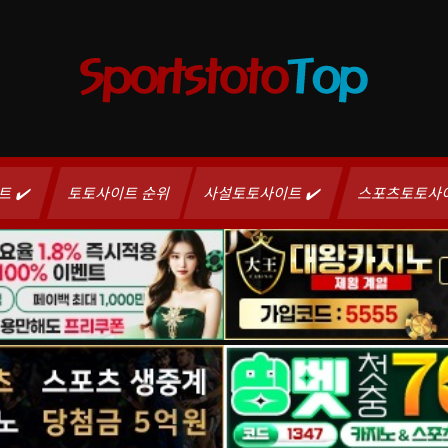
 ✔️
토토사이트 순위
사설토토사이트 ✔️
스포츠토토사