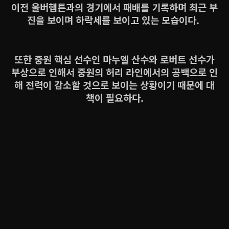
이전 울버햄튼과의 경기에서 패배를 기록하며 최근 부
진을 보이며 하락세를 보이고 있는 모습이다.
또한 중원 핵심 선수인 마누엘 산수와 로버트 선수가
부상으로 인해서 중원의 허리 라인에서의 공백으로 인
해 전력이 감소할 것으로 보이는 상황이기 때문에 대
책이 필요하다.