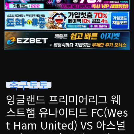
축구토토
잉글랜드 프리미어리그 웨
스트햄 유나이티드 FC(Wes
t Ham United) VS 아스널