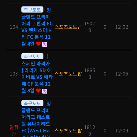
축구토토
잉
글랜드 프리미
어리그 번리 FC
1907
104
스포츠토토탑
0
12-02
VS 맨체스터 시
8
티 FC 분석 12
월 4일
축구토토
[
스페인 라리가
] 라리가 SD 에
1885
103
스포츠토토탑
0
12-06
이바르 VS 헤타
8
페 CF 분석 12
월 8일
축구토토
잉
글랜드 프리미
어리그 웨스트
햄 유나이티드
열람
1812
FC(West Ha
스포츠토토탑
0
12-09
중
9