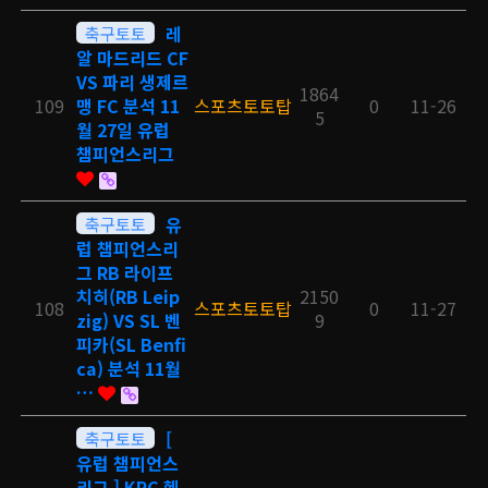
축구토토
레
알 마드리드 CF
VS 파리 생제르
1864
109
맹 FC 분석 11
스포츠토토탑
0
11-26
5
월 27일 유럽
챔피언스리그
축구토토
유
럽 챔피언스리
그 RB 라이프
치히(RB Leip
2150
108
스포츠토토탑
0
11-27
zig) VS SL 벤
9
피카(SL Benfi
ca) 분석 11월
…
축구토토
[
유럽 챔피언스
리그 ] KRC 헹