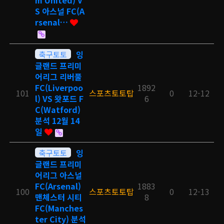
m United) V
S 아스널 FC(A
rsenal…
축구토토
잉
글랜드 프리미
어리그 리버풀
FC(Liverpoo
1892
101
스포츠토토탑
0
12-12
l) VS 왓포드 F
6
C(Watford)
분석 12월 14
일
축구토토
잉
글랜드 프리미
어리그 아스널
FC(Arsenal)
1883
100
스포츠토토탑
0
12-13
맨체스터 시티
8
FC(Manches
ter City) 분석