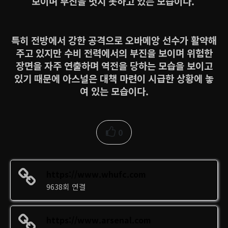
보이며 부진을 벗지 못하고 있는 모습이다.
특히 전방에서 강한 공격으로 오바메앙 선수가 활약해
주고 있지만 수비 전력에서의 부진을 보이며 위험한
장면을 자주 연출하며 역전을 당하는 모습을 보이고
있기 때문에 아스널은 대책 마련이 시급한 상황에 놓
여 있는 모습이다.
0
https://www.whufc.com
9638회 연결
https://www.arsenal.com