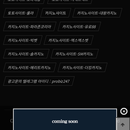
토토사이트-룰라
카지노사이트
카지노사이트-대왕카지노
카지노사이트-파라존코리아
카지노사이트-유로88
카지노사이트-빅벳
카지노사이트-엑스엑스벳
카지노사이트-솔카지노
카지노사이트-SM카지노
카지노사이트-메리트카지노
카지노사이트-더킹카지노
광고문의 텔레그램 아이디 : probiz247
Copyright © sportstototop.com All rights reserved