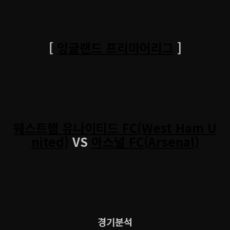
[
잉글랜드 프리미어리그
]
웨스트햄 유나이티드 FC(West Ham U
nited)
VS
아스널 FC(Arsenal)
경기분석