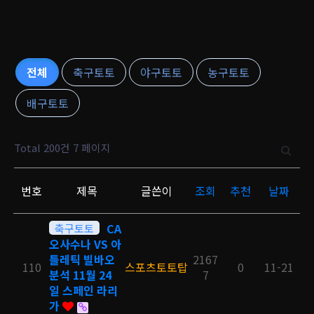
전체
축구토토
야구토토
농구토토
배구토토
Total 200건
7 페이지
번호
제목
글쓴이
조회
추천
날짜
축구토토
CA
오사수나 VS 아
틀레틱 빌바오
2167
110
스포츠토토탑
0
11-21
분석 11월 24
7
일 스페인 라리
가