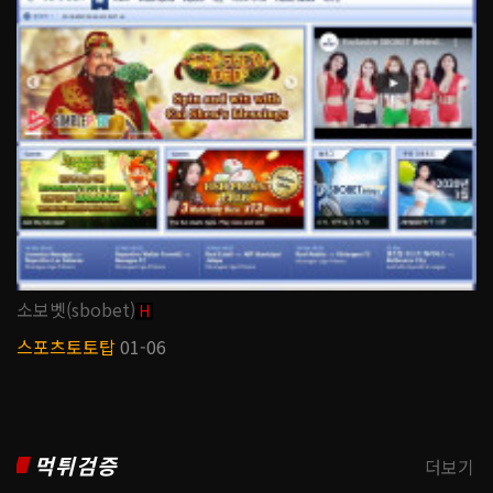
소보벳(sbobet)
H
스포츠토토탑
01-06
먹튀검증
더보기