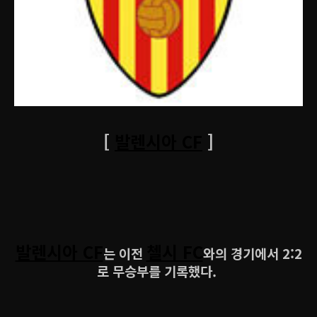
[
발렌시아 CF
]
발렌시아 CF
첼시 FC
는 이전
와의 경기에서 2:2
로 무승부를 기록했다.