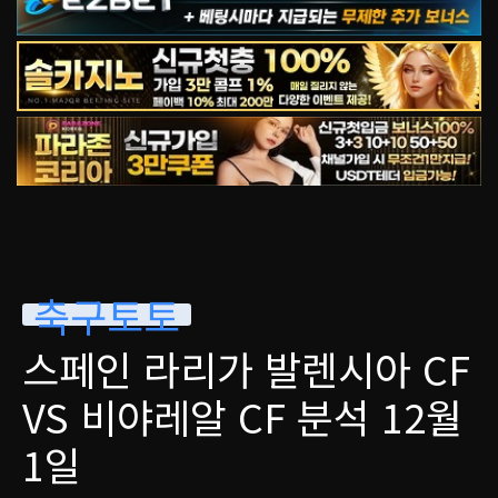
축구토토
스페인 라리가 발렌시아 CF
VS 비야레알 CF 분석 12월
1일