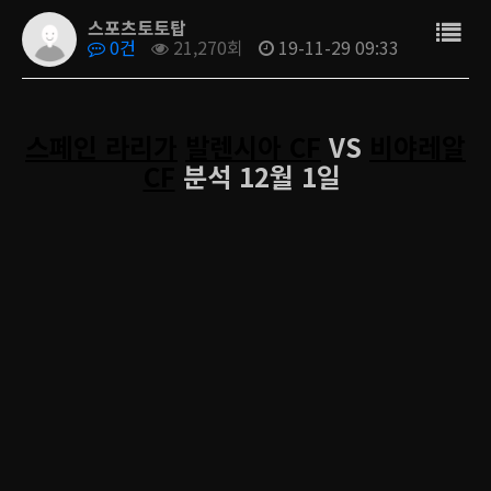
스포츠토토탑
0건
21,270회
19-11-29 09:33
스페인 라리가
발렌시아 CF
VS
비야레알
CF
분석 12월 1일