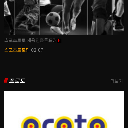
스포츠토토 체육진흥투표권
H
스포츠토토탑
02-07
프로토
더보기