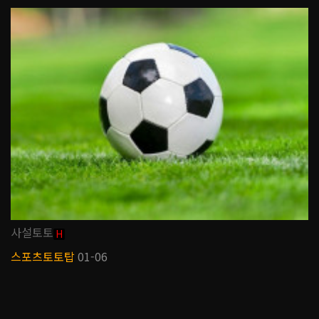
사설토토
H
스포츠토토탑
01-06