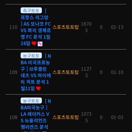
축구토토
[
프랑스 리그앙
] AS 모나코 FC
1670
110
스포츠토토탑
0
01-15
VS 파리 생제르
3
맹 FC 분석 1월
16일
농구토토
[ N
BA 미국프로농
구 ] 브루클린
1127
109
스포츠토토탑
0
01-10
네츠 VS 마이애
5
미 히트 분석 1
월11일
농구토토
[ N
BA미국농구 ]
LA 레이커스 V
1073
108
스포츠토토탑
0
01-03
S 뉴올리언즈
5
펠리컨즈 분석