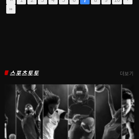
7
스포츠토토
더보기