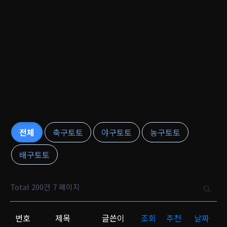
전체
축구토토
야구토토
농구토토
배구토토
Total 200건
7 페이지
번호
제목
글쓴이
조회
추천
날짜