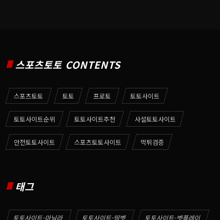
스포츠토토 CONTENTS
스포츠토토
토토
프로토
토토사이트
토토사이트순위
토토사이트추천
사설토토사이트
안전토토사이트
스포츠토토사이트
먹튀검증
태그
토토사이트-마닐라
토토사이트-띵벳
토토사이트-벳플레이