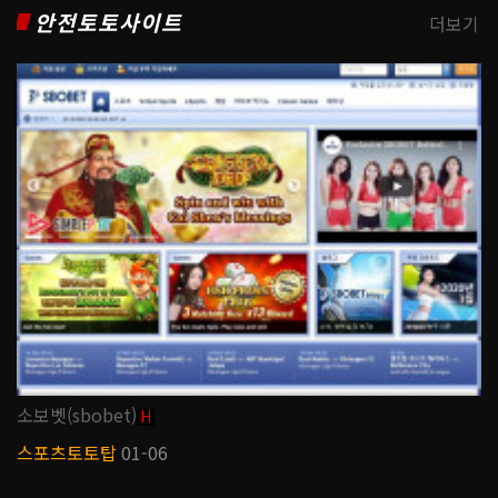
안전토토사이트
더보기
소보벳(sbobet)
H
스포츠토토탑
01-06