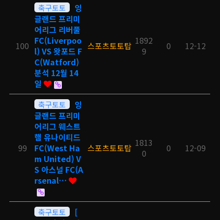
축구토토
잉
글랜드 프리미
어리그 리버풀
FC(Liverpoo
1892
100
스포츠토토탑
0
12-12
l) VS 왓포드 F
9
C(Watford)
분석 12월 14
일
축구토토
잉
글랜드 프리미
어리그 웨스트
햄 유나이티드
1813
99
FC(West Ha
스포츠토토탑
0
12-09
0
m United) V
S 아스널 FC(A
rsenal…
축구토토
[