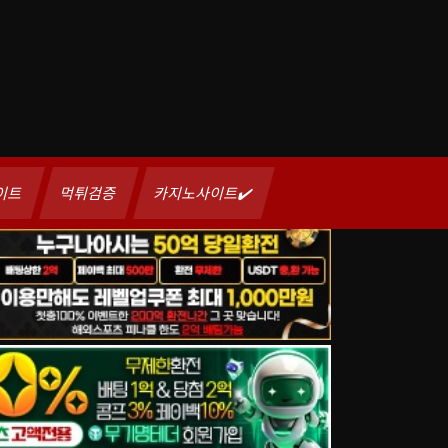
이트
먹튀검증
카지노사이트✔️