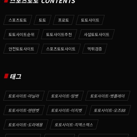
스포츠토토 CONTENTS
스포츠토토
토토
프로토
토토사이트
토토사이트순위
토토사이트추천
사설토토사이트
안전토토사이트
스포츠토토사이트
먹튀검증
태그
토토사이트-마닐라
토토사이트-띵벳
토토사이트-벳플레이
토토사이트-텐텐벳
토토사이트-이지벳
토토사이트-오즈88
토토사이트-도라에몽
토토사이트-지엑스엑스