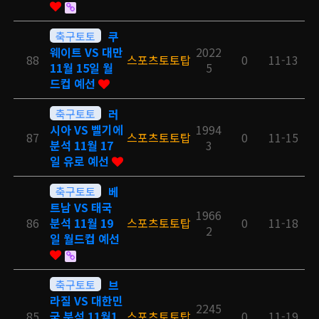
축구토토
쿠
웨이트 VS 대만
2022
88
스포츠토토탑
0
11-13
11월 15일 월
5
드컵 예선
축구토토
러
시아 VS 벨기에
1994
87
스포츠토토탑
0
11-15
분석 11월 17
3
일 유로 예선
축구토토
베
트남 VS 태국
1966
86
분석 11월 19
스포츠토토탑
0
11-18
2
일 월드컵 예선
축구토토
브
라질 VS 대한민
2245
85
국 분석 11월1
스포츠토토탑
0
11-19