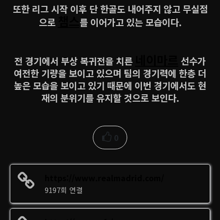
또한 리그 시작 이후 단 한골도 내어주지 않고 무실점
챔스
으로
를 이어가고 있는 모습이다.
네이마르
전 경기에서 부상 복귀전을 치른
선수가
여전한 기량을 보이고 있으며 팀의 경기력에 한층 더
높은 모습을 보이고 있기 때문에 이번 경기에서도 현
재의 분위기를 유지할 것으로 보인다.
0
https://www.realmadrid.com/
9197회 연결