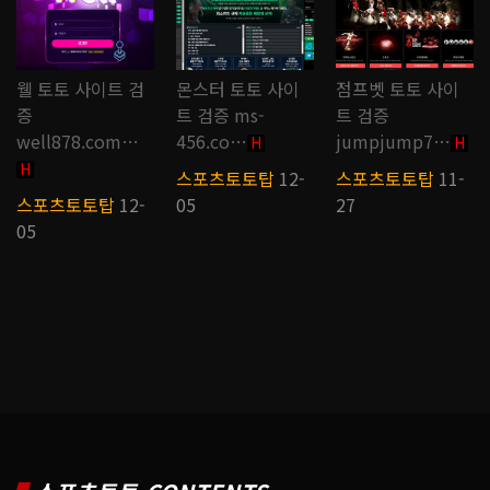
웰 토토 사이트 검
몬스터 토토 사이
점프벳 토토 사이
증
트 검증 ms-
트 검증
well878.com…
456.co…
jumpjump7…
H
H
H
스포츠토토탑
12-
스포츠토토탑
11-
스포츠토토탑
12-
05
27
05