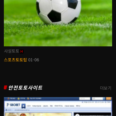
사설토토
H
스포츠토토탑
01-06
안전토토사이트
더보기