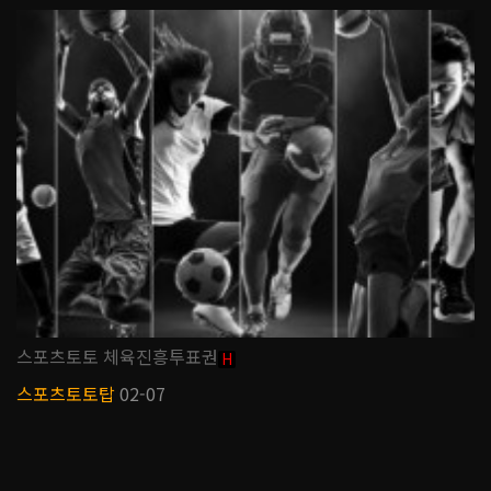
스포츠토토 체육진흥투표권
H
스포츠토토탑
02-07