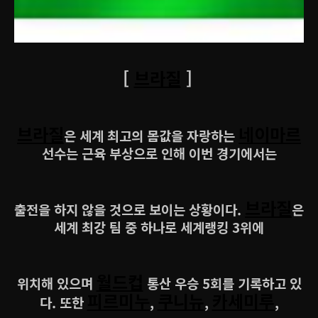
[
브라질
]
브라질
네이마르
은 세계 최고의 몸값을 자랑하는
선수는 근육 부상으로 인해 이번 경기에서는
브라질
출전을 하지 않을 것으로 보이는 상황이다.
은
세계 최강 팀 중 하나로 세계랭킹 3위에
월드컵
위치해 있으며
통산 우승 5회를 기록하고 있
피르미누
쿠니뉴
카세미루
다. 또한
,
,
,