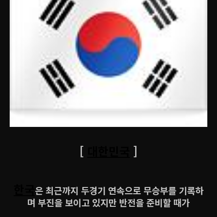
[
대한민국
]
한국
은 최근까지 두경기 연속으로 무승부를 기록하
며 부진을 보이고 있지만 반전을 준비할 때가