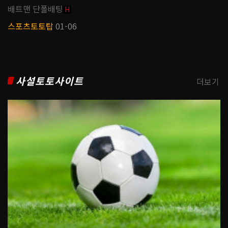
배트맨 단폴배팅
H
스포츠토토탑
01-06
사설토토사이트
더보기