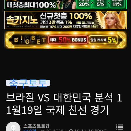
축구토토
브라질 VS 대한민국 분석 1
1월19일 국제 친선 경기
스포츠토토탑