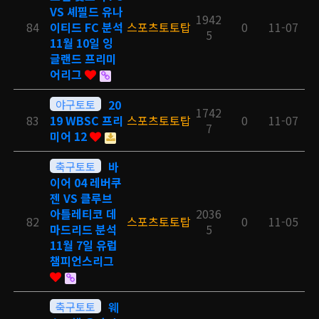
VS 셰필드 유나
1942
84
이티드 FC 분석
스포츠토토탑
0
11-07
5
11월 10일 잉
글랜드 프리미
어리그
야구토토
20
1742
83
19 WBSC 프리
스포츠토토탑
0
11-07
7
미어 12
축구토토
바
이어 04 레버쿠
젠 VS 클루브
아틀레티코 데
2036
82
스포츠토토탑
0
11-05
마드리드 분석
5
11월 7일 유럽
챔피언스리그
축구토토
웨