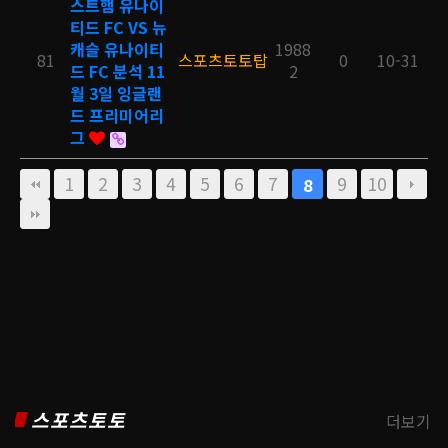
스트햄 유나이
티드 FC VS 뉴
캐슬 유나이티
1988
81
스포츠토토탑
0
10-31
드 FC 분석 11
2
월 3일 잉글랜
드 프리미어리
그
1
2
3
4
5
6
7
9
10
8
스포츠토토
더보기