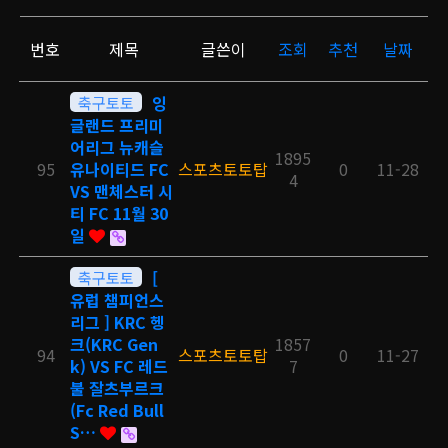
번호
제목
글쓴이
조회
추천
날짜
축구토토
잉
글랜드 프리미
어리그 뉴캐슬
1895
95
유나이티드 FC
스포츠토토탑
0
11-28
4
VS 맨체스터 시
티 FC 11월 30
일
축구토토
[
유럽 챔피언스
리그 ] KRC 헹
크(KRC Gen
1857
94
스포츠토토탑
0
11-27
k) VS FC 레드
7
불 잘츠부르크
(Fc Red Bull
S…