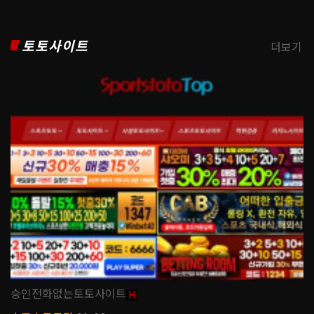
토토사이트
더보기
승인전화없는토토사이트
H