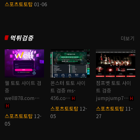
스포츠토토탑
01-06
먹튀검증
더보기
웰 토토 사이트 검
몬스터 토토 사이
점프벳 토토 사이
증
트 검증 ms-
트 검증
well878.com…
456.co…
jumpjump7…
H
H
H
스포츠토토탑
12-
스포츠토토탑
11-
스포츠토토탑
12-
05
27
05