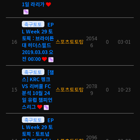
1일 라리가
축구토토
EP
L Week 29 토
토픽 : 브라이튼
2054
16
스포츠토토탑
0
03-01
대 허더스필드
6
2019.03.03 오
전 00:00
축구토토
[챔
스] KRC 헹크
VS 리버풀 FC
2078
15
스포츠토토탑
0
10-23
분석 10월 24
9
일 유럽 챔피언
스리그
축구토토
EP
L Week 29 토
토픽 : 토트넘
2096