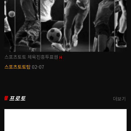
스포츠토토 체육진흥투표권
H
스포츠토토탑
02-07
프로토
더보기