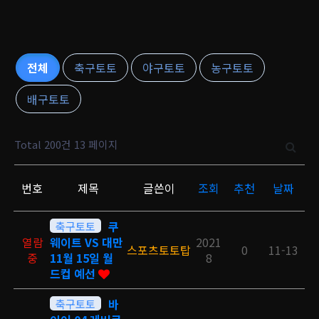
전체
축구토토
야구토토
농구토토
배구토토
Total 200건
13 페이지
번호
제목
글쓴이
조회
추천
날짜
축구토토
쿠
열람
웨이트 VS 대만
2021
스포츠토토탑
0
11-13
중
11월 15일 월
8
드컵 예선
축구토토
바