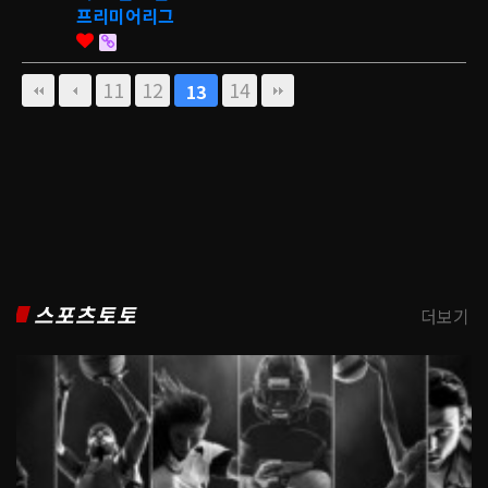
프리미어리그
11
12
14
13
스포츠토토
더보기