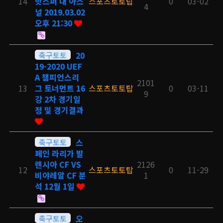
14
핫스퍼 대 아스
스포츠토토탑
0
03-02
4
널 2019.03.02
오후 21:30
축구토토
20
19-2020 UEF
A 챔피언스리
2101
13
그 토너먼트 16
스포츠토토탑
0
03-11
9
강 2차 경기일
정 및 경기결과
축구토토
스
페인 라리가 발
렌시아 CF VS
2126
12
스포츠토토탑
0
11-29
비야레알 CF 분
1
석 12월 1일
축구토토
오