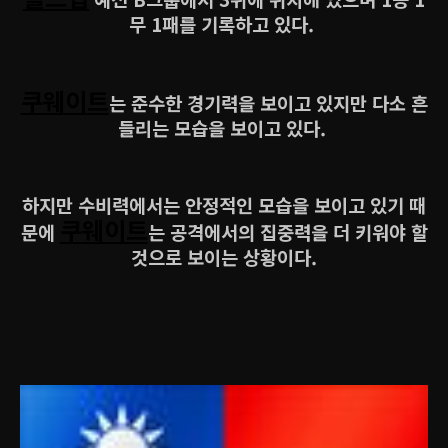
무 1패를 기록하고 있다.
쿠웨이트
는 준수한 경기력을 보이고 있지만 다소 흔
들리는 모습을 보이고 있다.
하지만 수비력에서는 안정적인 모습을 보이고 있기 때
쿠웨이트
문에
는 공격에서의 집중력을 더 키워야 할
것으로 보이는 상황이다.