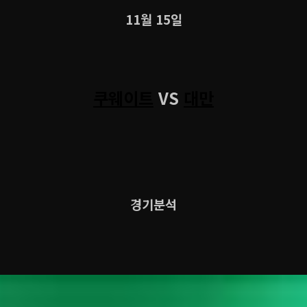
11월 15일
쿠웨이트
VS
대만
경기분석