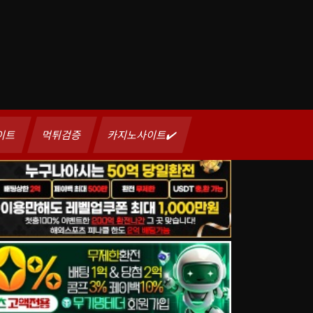
이트
먹튀검증
카지노사이트✔️