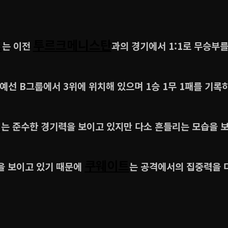
트
투르크메니스탄
는 이전
과의 경기에서 1:1로 무승부
예선 B그룹에서 3위에 위치해 있으며 1승 1무 1패를 기록
트
는 준수한 경기력을 보이고 있지만 다소 흔들리는 모습을 
쿠웨이트
을 보이고 있기 때문에
는 공격에서의 집중력을 더