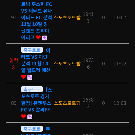
트넘 훗스퍼 FC
VS 셰필드 유나
1941
91
이티드 FC 분석
스포츠토토탑
0
11-07
3
11월 10일 잉
글랜드 프리미
어리그
축구토토
이
라크 VS 이란
열람
1975
분석 11월 14
스포츠토토탑
0
11-12
중
6
일 월드컵 예선
축구토토
[스
포츠토토 경기
1538
89
일정] 유벤투스
스포츠토토탑
0
12-08
3
FC VS 말뫼FF
축구토토
쿠