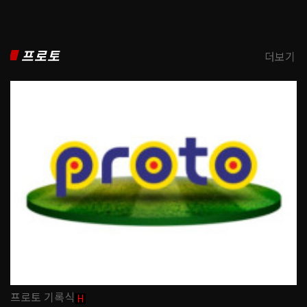
프로토
더보기
프로토 기록식
H