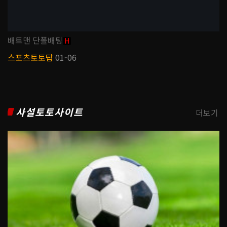
배트맨 단폴배팅
H
스포츠토토탑
01-06
사설토토사이트
더보기