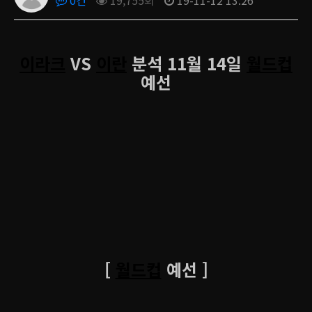
0건
19,755회
19-11-12 13:26
이라크
VS
이란
분석 11월 14일
월드컵
예선
[
월드컵
예선 ]