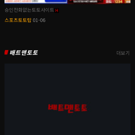
승인전화없는토토사이트
H
스포츠토토탑
01-06
배트맨토토
더보기