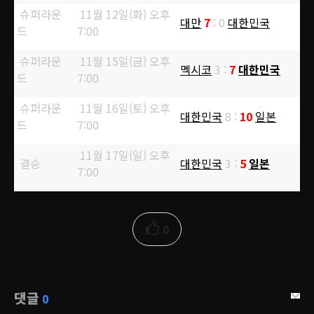
슈퍼라운
11월 12일(화) 오후
대만
7
: 0
대한민국
드
7:00
슈퍼라운
11월 15일(금) 오후
멕시코
3 :
7
대한민국
드
7:00
슈퍼라운
11월 16일(토) 오후
대한민국
8 :
10
일본
드
7:00
11월 17일(일) 오후
결승
대한민국
3 :
5
일본
7:00
0
댓글
0