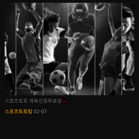
스포츠토토 체육진흥투표권
H
스포츠토토탑
02-07