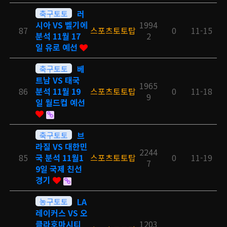
축구토토
러
시아 VS 벨기에
1994
87
스포츠토토탑
0
11-15
분석 11월 17
2
일 유로 예선
축구토토
베
트남 VS 태국
1965
86
분석 11월 19
스포츠토토탑
0
11-18
9
일 월드컵 예선
축구토토
브
라질 VS 대한민
2244
85
국 분석 11월1
스포츠토토탑
0
11-19
7
9일 국제 친선
경기
농구토토
LA
레이커스 VS 오
클라호마시티
1203