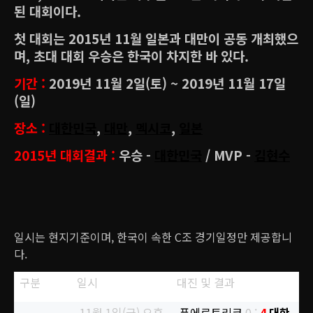
된 대회이다.
첫 대회는 2015년 11월 일본과 대만이 공동 개최했으
며, 초대 대회 우승은 한국이 차지한 바 있다.
기간 :
2019년 11월 2일(토) ~ 2019년 11월 17일
(일)
장소 :
대한민국
,
대만
,
멕시코
,
일본
2015년 대회결과 :
우승 -
대한민국
/ MVP -
김현수
일시는 현지기준이며, 한국이 속한 C조 경기일정만 제공합니
다.
구분
일시
대진 및 결과
11월 1일(금) 오후
푸에르토리코
0 :
4
대한