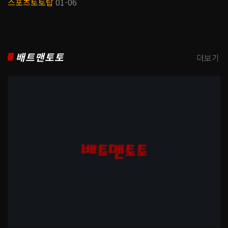
스포츠토토탑
01-06
배트맨토토
더보기