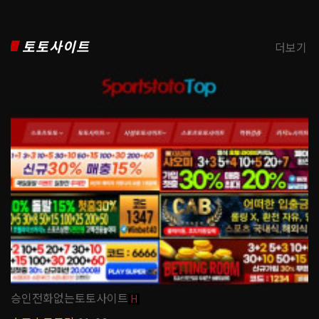
토토사이트
더보기
승인전화없는토토사이트
H