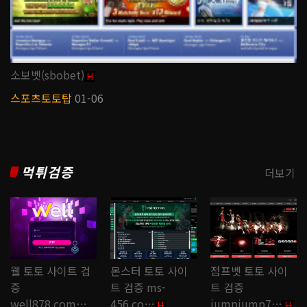
소보벳(sbobet)
H
스포츠토토탑
01-06
먹튀검증
더보기
웰 토토 사이트 검
몬스터 토토 사이
점프벳 토토 사이
증
트 검증 ms-
트 검증
well878.com…
456.co…
jumpjump7…
H
H