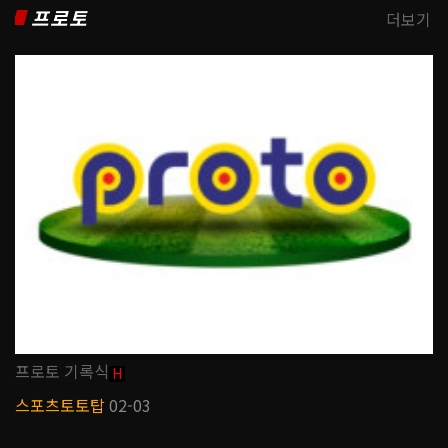
프로토
더보기
프로토 기록식
H
스포츠토토탑
02-03