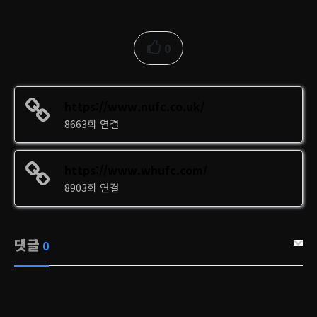
0
https://www.nufc.co.uk/
8663회 연결
https://www.whufc.com/
8903회 연결
댓글
0