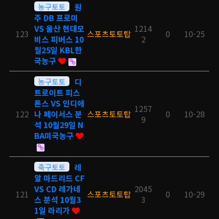
농구토토
원
주 DB 프로미
VS 울산 현대모
1214
123
스포츠토토탑
0
10-25
비스 피버스 10
2
월25일 KBL한
국농구
농구토토
디
트로이트 피스
톤스 VS 인디애
1257
122
나 페이서스 분
스포츠토토탑
0
10-28
9
석 10월29일 N
BA미국농구
축구토토
레
알 마드리드 CF
VS CD 레가네
2045
121
스포츠토토탑
0
10-29
스 분석 10월3
3
1일 라리가