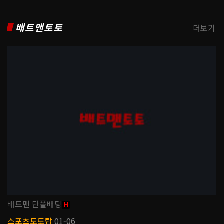
배트맨토토
더보기
배트맨 단폴배팅
H
스포츠토토탑
01-06