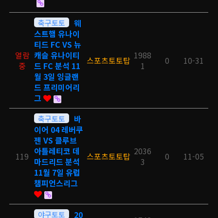
축구토토
웨
스트햄 유나이
티드 FC VS 뉴
열람
캐슬 유나이티
1988
스포츠토토탑
0
10-31
중
드 FC 분석 11
1
월 3일 잉글랜
드 프리미어리
그
축구토토
바
이어 04 레버쿠
젠 VS 클루브
아틀레티코 데
2036
119
스포츠토토탑
0
11-05
마드리드 분석
3
11월 7일 유럽
챔피언스리그
야구토토
20