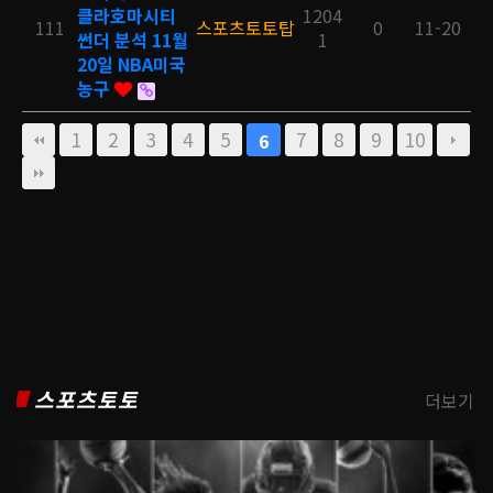
클라호마시티
1204
111
스포츠토토탑
0
11-20
썬더 분석 11월
1
20일 NBA미국
농구
1
2
3
4
5
7
8
9
10
6
스포츠토토
더보기