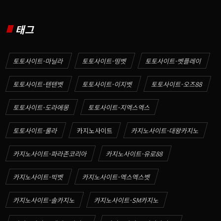
태그
토토사이트-마닐라
토토사이트-띵벳
토토사이트-벳플레이
토토사이트-텐텐벳
토토사이트-이지벳
토토사이트-오즈88
토토사이트-도라에몽
토토사이트-지엑스엑스
토토사이트-룰라
카지노사이트
카지노사이트-대왕카지노
카지노사이트-파라존코리아
카지노사이트-유로88
카지노사이트-빅벳
카지노사이트-엑스엑스벳
카지노사이트-솔카지노
카지노사이트-SM카지노