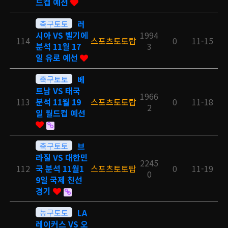
드컵 예선
축구토토
러
시아 VS 벨기에
1994
114
스포츠토토탑
0
11-15
분석 11월 17
3
일 유로 예선
축구토토
베
트남 VS 태국
1966
113
분석 11월 19
스포츠토토탑
0
11-18
2
일 월드컵 예선
축구토토
브
라질 VS 대한민
2245
112
국 분석 11월1
스포츠토토탑
0
11-19
0
9일 국제 친선
경기
농구토토
LA
레이커스 VS 오