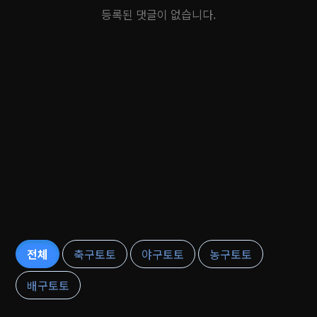
등록된 댓글이 없습니다.
전체
축구토토
야구토토
농구토토
배구토토