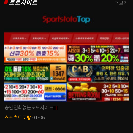
토토사이트
더보기
승인전화없는토토사이트
H
스포츠토토탑
01-06